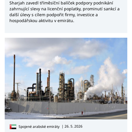
Sharjah zavedl tříměsíční balíček podpory podnikání
chvilku strpení (20 minut) a odejde do modlitební
zahrnující slevy na licenční poplatky, prominutí sankcí a
místnosti. Budete-li v Emirátech zakládat vlastní
další úlevy s cílem podpořit firmy, investice a
pobočku, počítejte s tím, že kromě oběda mají
hospodářskou aktivitu v emirátu.
pracovníci nárok v pracovní době absolvovat modlitbu,
neboť je součástí každodenního života muslimů.
| 26. 5. 2026
Spojené arabské emiráty