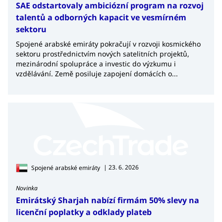
SAE odstartovaly ambiciózní program na rozvoj
skutečný potenciál k dlouhodobé spolupráci. Kdo
talentů a odborných kapacit ve vesmírném
tomu porozumí a vlastní důslednou iniciativou
sektoru
překoná tyto nástrahy, získá mezi místními partnery
Spojené arabské emiráty pokračují v rozvoji kosmického
nejen dlouhodobého obchodního partnera, ale i
sektoru prostřednictvím nových satelitních projektů,
přítele v neobchodní rovině.
mezinárodní spolupráce a investic do výzkumu i
vzdělávání. Země posiluje zapojení domácích o...
Na cesty vysílejte pracovníky s rozhodovacími
pravomocemi
Na služební cesty do SAE posílejte pracovníky s
pravomocemi rozhodnout přímo na místě, aniž by se
museli odkazovat na projednání dotazů v ČR, abyste
nevytvořili dojem, že přijel referent a odpovídající
partner zůstal doma.
| 23. 6. 2026
Spojené arabské emiráty
Novinka
Modlitba je součástí života muslimů
Emirátský Sharjah nabízí firmám 50% slevy na
Může se stát, že se jednání protáhne a zasáhne do
licenční poplatky a odklady plateb
doby modlitby. Muslimský partner vás požádá o