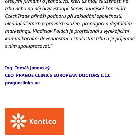
českými firmami a jednotlivci, kteří už mají zkušenosti na
trhu nebo na něj brzy vstoupí. Servis dubajské kanceláře
CzechTrade přináší podporu při zakládání společností,
hledání účetních a právních služeb, propagaci a digitálním
marketingu. Vladislav Polách je profesionál s vynikajícími
komunikačními dovednostmi a znalostmi trhu a je příjemné
s ním spolupracovat.“
Ing. Tomáš Janovský
CEO, PRAGUE CLINICS EUROPEAN DOCTORS L.L.C
pragueclinics.ae