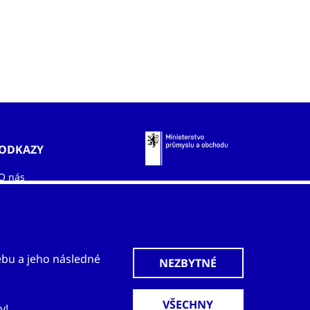
ODKAZY
O nás
Zahraniční kanceláře
Služby
Kontakty
ebu a jeho následné
y!