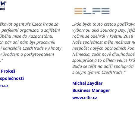
děkovat agentuře CzechTrade za
„Rád bych touto cestou poděkova
perfektní organizaci a zajištění
výbornou akci Sourcing Day, její
růběhu mise do Kazachstánu.
ročník se odehrál v květnu 2018 v
ch pár dní nám byl pracovník
Naše společnost měla možnost n
í kanceláře CzechTrade v Almaty
nespočet nových obchodních kon
průvodcem a poskytovatelem
Německa, začít nové dlouhodobé
."
spolupráce a to během velice krá
Budu se těšit na další spolupráci
 Prokeš
s celým týmem CzechTrade."
 společnosti
Michal Zaydlar
m.cz
Business Manager
www.elfe.cz