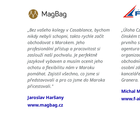
„Bez vašeho kolegy v Casablance, bychom
„Úloha C
nikdy nebyli schopni, takto rychle začít
čínském t
obchodovat s Marokem. Jeho
prvního 
profesionální přístup a pracovitost si
agentura
zaslouží naší pochvalu. Je perfektně
organizac
jazykově vybaven a musím ocenit jeho
obchodníc
ochotu a flexibilitu nám v Maroku
osobní zá
pomáhat. Zajistil všechno, co jsme si
kancelář
představovali a pro co jsme do Maroka
Granera.
přicestovali."
Michal 
Jaroslav Haršany
www.f-ai
www.magbag.cz