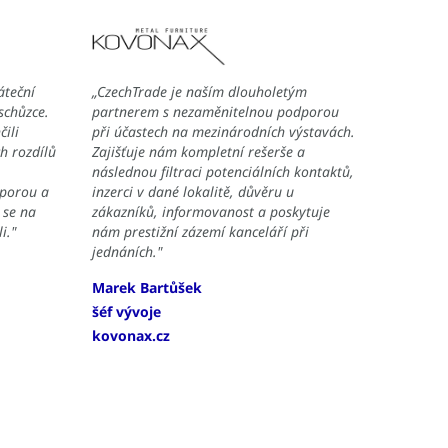
áteční
„CzechTrade je naším dlouholetým
 schůzce.
partnerem s nezaměnitelnou podporou
ili
při účastech na mezinárodních výstavách.
h rozdílů
Zajišťuje nám kompletní rešerše a
následnou filtraci potenciálních kontaktů,
oporou a
inzerci v dané lokalitě, důvěru u
 se na
zákazníků, informovanost a poskytuje
i."
nám prestižní zázemí kanceláří při
jednáních."
Marek Bartůšek
šéf vývoje
kovonax.cz