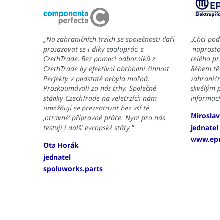
„Na zahraničních trzích se společnosti daří
„Chci po
prosazovat se i díky spolupráci s
naprosto 
CzechTrade. Bez pomoci odborníků z
celého p
CzechTrade by efektivní obchodní činnost
Během tě
Perfekty v podstatě nebyla možná.
zahraničn
Prozkoumávali za nás trhy. Společné
skvělým 
stánky CzechTrade na veletrzích nám
informací
umožňují se prezentovat bez vší té
Miroslav
‚otravné‘ přípravné práce. Nyní pro nás
testují i další evropské státy."
jednatel
www.ep
Ota Horák
jednatel
spoluworks.parts