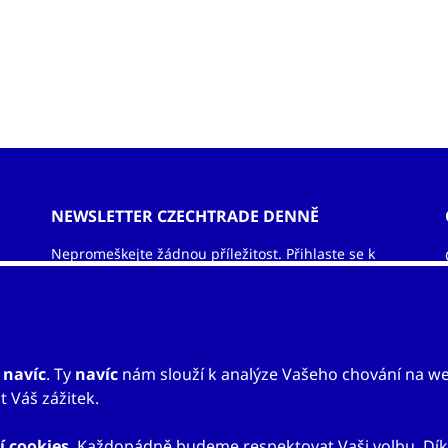
NEWSLETTER CZECHTRADE DENNĚ
Nepromeškejte žádnou příležitost. Přihlaste se k
odběru newsletteru a nechejte si zasílat informace
ze světa exportu – obchodní příležitosti, vzdělávací
akce, veletrhy, aktuality.
ODEBÍRAT NEWSLETTER
u
navíc
. Ty
navíc
nám slouží k analýze Vašeho chování na w
 Váš zážitek.
í cookies
. Každopádně budeme respektovat Vaši volbu. Dík