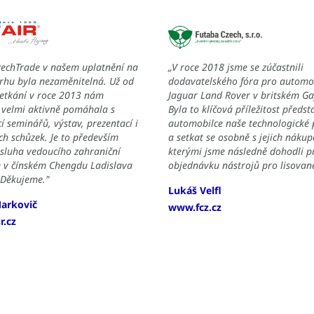
zechTrade v našem uplatnění na
„V roce 2018 jsme se zúčastnili
rhu byla nezaměnitelná. Už od
dodavatelského fóra pro automo
setkání v roce 2013 nám
Jaguar Land Rover v britském G
 velmi aktivně pomáhala s
Byla to klíčová příležitost předst
í seminářů, výstav, prezentací i
automobilce naše technologické p
h schůzek. Je to především
a setkat se osobně s jejich nákup
sluha vedoucího zahraniční
kterými jsme následně dohodli p
e v čínském Chengdu Ladislava
objednávku nástrojů pro lisované
 Děkujeme."
Lukáš Velfl
Markovič
www.fcz.cz
r.cz