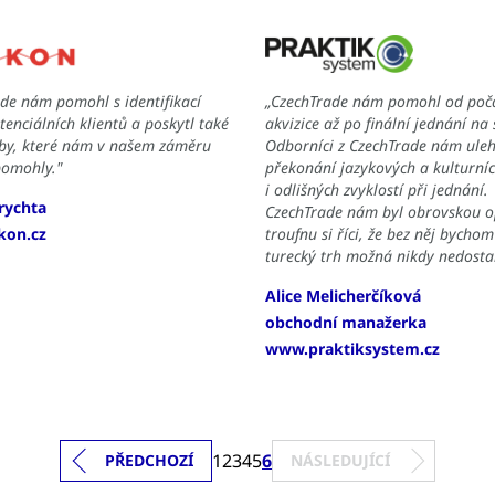
de nám pomohl s identifikací
„CzechTrade nám pomohl od poč
tenciálních klientů a poskytl také
akvizice až po finální jednání na
žby, které nám v našem záměru
Odborníci z CzechTrade nám ulehč
pomohly."
překonání jazykových a kulturníc
i odlišných zvyklostí při jednání.
rychta
CzechTrade nám byl obrovskou 
kon.cz
troufnu si říci, že bez něj bychom
turecký trh možná nikdy nedostal
Alice Melicherčíková
obchodní manažerka
www.praktiksystem.cz
1
2
3
4
5
6
PŘEDCHOZÍ
NÁSLEDUJÍCÍ