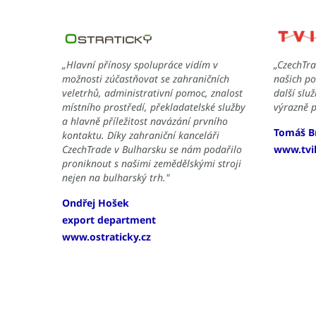
„Hlavní přínosy spolupráce vidím v
„CzechTra
možnosti zúčastňovat se zahraničních
našich po
veletrhů, administrativní pomoc, znalost
další slu
místního prostředí, překladatelské služby
výrazně 
a hlavně příležitost navázání prvního
Tomáš B
kontaktu. Díky zahraniční kanceláři
CzechTrade v Bulharsku se nám podařilo
www.tvi
proniknout s našimi zemědělskými stroji
nejen na bulharský trh."
Ondřej Hošek
export department
www.ostraticky.cz