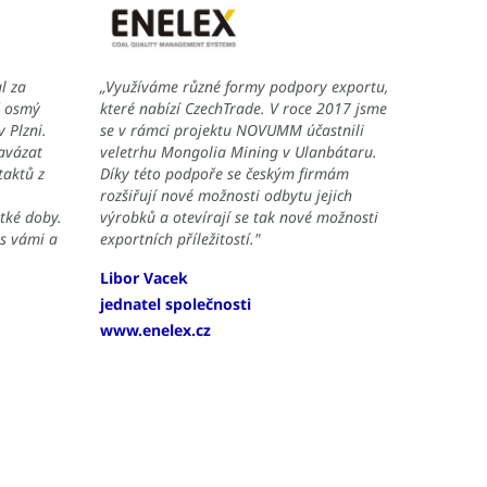
l za
„Využíváme různé formy podpory exportu,
ž osmý
které nabízí CzechTrade. V roce 2017 jsme
 Plzni.
se v rámci projektu NOVUMM účastnili
avázat
veletrhu Mongolia Mining v Ulanbátaru.
taktů z
Díky této podpoře se českým firmám
rozšiřují nové možnosti odbytu jejich
tké doby.
výrobků a otevírají se tak nové možnosti
 s vámi a
exportních příležitostí."
Libor Vacek
jednatel společnosti
www.enelex.cz