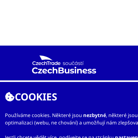
Agentura CzechTrade je již od roku 1997 národní
proexportní organizací založenou Ministerstvem
COOKIES
průmyslu a obchodu s cílem rozvíjet mezinárodní
obchod a vzájemnou spolupráci mezi českými a
zahraničními subjekty.
Používáme cookies. Některé jsou
nezbytné
, některé jso
optimalizaci (webu, ne chování) a umožňují nám zlepšovat
Jestli chcete vědět více, podívejte se na stránku
nastaven