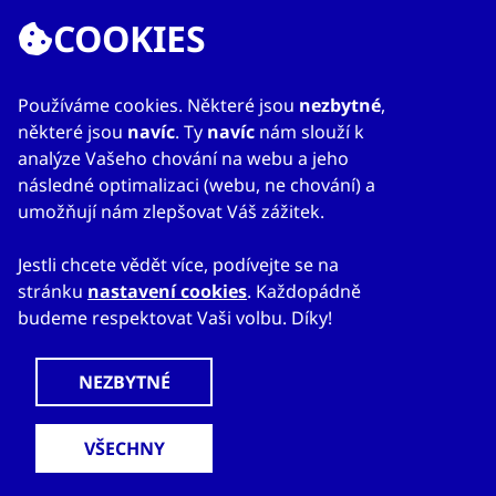
COOKIES
ODKAZY
Používáme cookies. Některé jsou
nezbytné
,
některé jsou
navíc
. Ty
navíc
nám slouží k
O nás
analýze Vašeho chování na webu a jeho
Zahraniční kanceláře
následné optimalizaci (webu, ne chování) a
Služby
umožňují nám zlepšovat Váš zážitek.
Kontakty
Jestli chcete vědět více, podívejte se na
stránku
nastavení cookies
. Každopádně
budeme respektovat Vaši volbu. Díky!
© 2023
Mapa webu
Prohlášení o přístupnosti
CzechTrade
Nastavení cookies
Právní výhrada
Ochrana osobních údajů
Obchodní podmínky