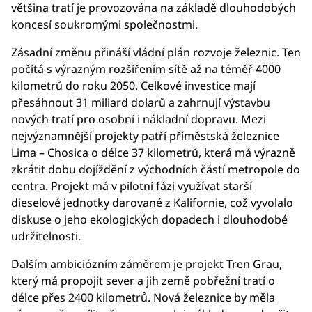
většina tratí je provozována na základě dlouhodobých
koncesí soukromými společnostmi.
Zásadní změnu přináší vládní plán rozvoje železnic. Ten
počítá s výrazným rozšířením sítě až na téměř 4000
kilometrů do roku 2050. Celkové investice mají
přesáhnout 31 miliard dolarů a zahrnují výstavbu
nových tratí pro osobní i nákladní dopravu. Mezi
nejvýznamnější projekty patří příměstská železnice
Lima – Chosica o délce 37 kilometrů, která má výrazně
zkrátit dobu dojíždění z východních částí metropole do
centra. Projekt má v pilotní fázi využívat starší
dieselové jednotky darované z Kalifornie, což vyvolalo
diskuse o jeho ekologických dopadech i dlouhodobé
udržitelnosti.
Dalším ambiciózním záměrem je projekt Tren Grau,
který má propojit sever a jih země pobřežní tratí o
délce přes 2400 kilometrů. Nová železnice by měla