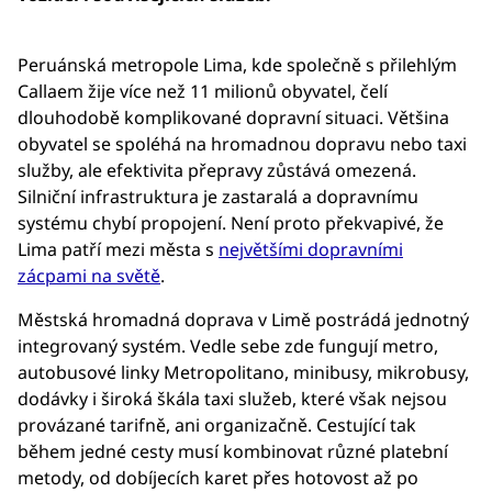
Peruánská metropole Lima, kde společně s přilehlým
Callaem žije více než 11 milionů obyvatel, čelí
dlouhodobě komplikované dopravní situaci. Většina
obyvatel se spoléhá na hromadnou dopravu nebo taxi
služby, ale efektivita přepravy zůstává omezená.
Silniční infrastruktura je zastaralá a dopravnímu
systému chybí propojení. Není proto překvapivé, že
Lima patří mezi města s
největšími dopravními
zácpami na světě
.
Městská hromadná doprava v Limě postrádá jednotný
integrovaný systém. Vedle sebe zde fungují metro,
autobusové linky Metropolitano, minibusy, mikrobusy,
dodávky i široká škála taxi služeb, které však nejsou
provázané tarifně, ani organizačně. Cestující tak
během jedné cesty musí kombinovat různé platební
metody, od dobíjecích karet přes hotovost až po