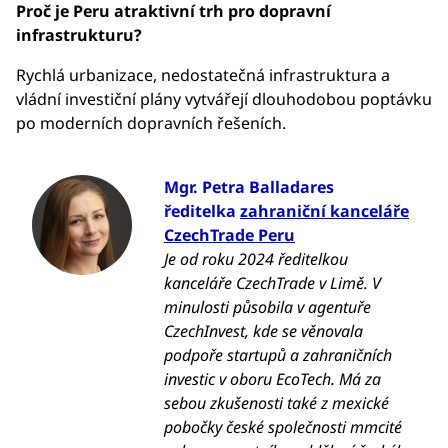
Proč je Peru atraktivní trh pro dopravní
infrastrukturu?
Rychlá urbanizace, nedostatečná infrastruktura a
vládní investiční plány vytvářejí dlouhodobou poptávku
po moderních dopravních řešeních.
Mgr. Petra Balladares
ředitelka
zahraniční kanceláře
CzechTrade Peru
Je od roku 2024 ředitelkou
kanceláře CzechTrade v Limě. V
minulosti působila v agentuře
CzechInvest, kde se věnovala
podpoře startupů a zahraničních
investic v oboru EcoTech. Má za
sebou zkušenosti také z mexické
pobočky české společnosti mmcité