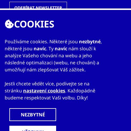
ODEBÍRAT NEWSLETTER
COOKIES
ODKAZY
Používáme cookies. Některé jsou
nezbytné
,
některé jsou
navíc
. Ty
navíc
nám slouží k
O nás
analýze Vašeho chování na webu a jeho
Zahraniční kanceláře
následné optimalizaci (webu, ne chování) a
Služby
umožňují nám zlepšovat Váš zážitek.
Kontakty
Jestli chcete vědět více, podívejte se na
stránku
nastavení cookies
. Každopádně
budeme respektovat Vaši volbu. Díky!
© 2023
Mapa webu
Prohlášení o přístupnosti