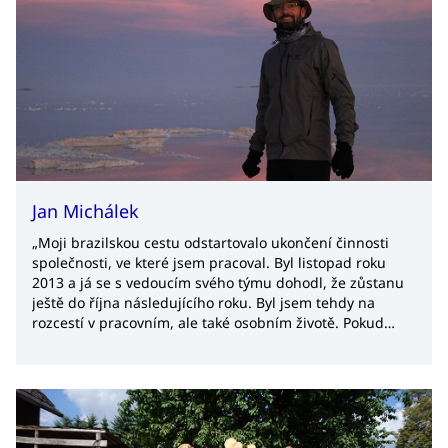
Jan Michálek
„Moji brazilskou cestu odstartovalo ukončení činnosti
společnosti, ve které jsem pracoval. Byl listopad roku
2013 a já se s vedoucím svého týmu dohodl, že zůstanu
ještě do října následujícího roku. Byl jsem tehdy na
rozcestí v pracovním, ale také osobním životě. Pokud
zůstaneme v cestovatelské terminologii, tato slepá
‚profesní‘ ulička mi dala možnost udělat ve svém životě
něco radikálnějšího.“