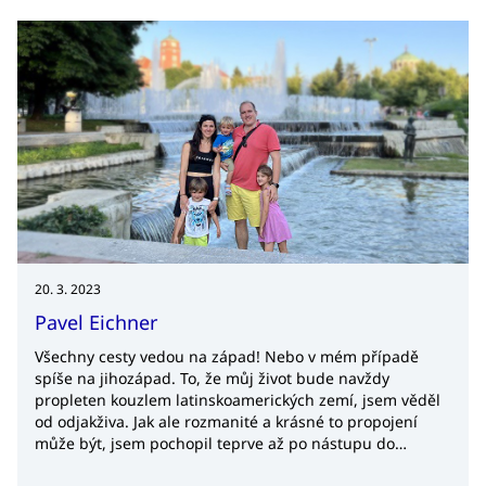
20. 3. 2023
Pavel Eichner
Všechny cesty vedou na západ! Nebo v mém případě
spíše na jihozápad. To, že můj život bude navždy
propleten kouzlem latinskoamerických zemí, jsem věděl
od odjakživa. Jak ale rozmanité a krásné to propojení
může být, jsem pochopil teprve až po nástupu do
CzechTrade, kde mi otevřeli nejedny zahraniční dveře.