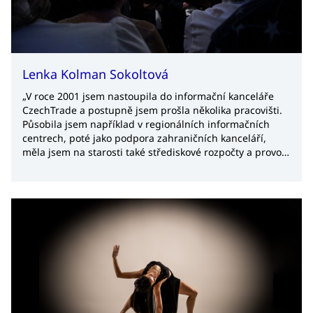
Lenka Kolman Sokoltová
„V roce 2001 jsem nastoupila do informační kanceláře
CzechTrade a postupně jsem prošla několika pracovišti.
Působila jsem například v regionálních informačních
centrech, poté jako podpora zahraničních kanceláří,
měla jsem na starosti také střediskové rozpočty a provoz.
V roce 2008 jsem zakotvila na místě ředitelky sekce
interních služeb, kde se zabývám finanční, ekonomickou
a provozní problematikou. Musím přiznat, že těch 20 let
v agentuře mi uteklo neuvěřitelně rychle. Nejspíš to
bude tím, jak pestrá a zodpovědná moje práce je.