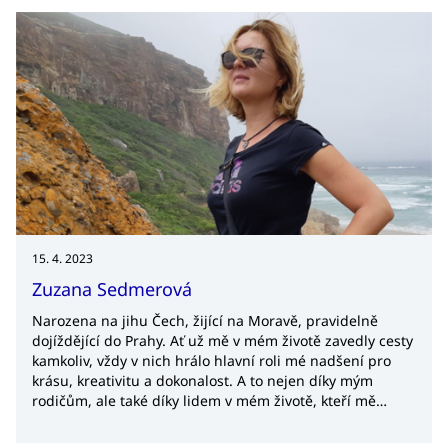
Pak to byl jen malý krůček do agentury CzechTrade, které
je součástí již 13 let. Díky pracovním příležitostem si
splnil sen pracovat v mezinárodním obchodě, bydlet u
moře a zastupovat Česko v zahraničí.
15. 4. 2023
Zuzana Sedmerová
Narozena na jihu Čech, žijící na Moravě, pravidelně
dojíždějící do Prahy. Ať už mě v mém životě zavedly cesty
kamkoliv, vždy v nich hrálo hlavní roli mé nadšení pro
krásu, kreativitu a dokonalost. A to nejen díky mým
rodičům, ale také díky lidem v mém životě, kteří mě
neustále inspirovali, motivovali a posunovali v mé kariéře
stále vpřed.