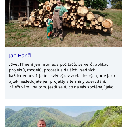
Jan Hančl
„Svět IT není jen hromada počítačů, serverů, aplikací,
projektů, modelů, procesů a dalších všedních
každodenností. Je to i svět výzev zcela lidských, kde jako
ajťák nesledujete jen projekty a termíny odevzdání.
Záleží vám i na tom, jestli se ti, co na vás spoléhají jako
na pevnou skálu v širém moři, usmívají, anebo jsou
smutní.