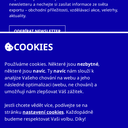
newsletteru a nechejte si zasílat informace ze světa
exportu – obchodní příležitosti, vzdělávací akce, veletrhy,
aktuality.
ODEBÍRAT NEWSLETTER
COOKIES
ODKAZY
Používáme cookies. Některé jsou
nezbytné
,
některé jsou
navíc
. Ty
navíc
nám slouží k
O nás
analýze Vašeho chování na webu a jeho
Zahraniční kanceláře
následné optimalizaci (webu, ne chování) a
Služby
umožňují nám zlepšovat Váš zážitek.
Kontakty
Jestli chcete vědět více, podívejte se na
stránku
nastavení cookies
. Každopádně
budeme respektovat Vaši volbu. Díky!