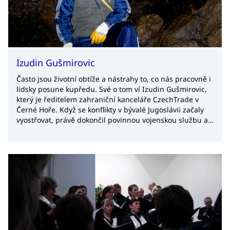
Izudin Gušmirovic
Často jsou životní obtíže a nástrahy to, co nás pracovně i
lidsky posune kupředu. Své o tom ví Izudin Gušmirovic,
který je ředitelem zahraniční kanceláře CzechTrade v
Černé Hoře. Když se konflikty v bývalé Jugoslávii začaly
vyostřovat, právě dokončil povinnou vojenskou službu a
těšil se na studium strojírenství v Sarajevu. Válka se ale
naplno rozběhla a Izudin u toho nechtěl být. Vydal se
tedy do Prahy.