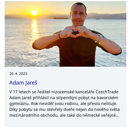
20. 4. 2023
Adam Jareš
V 17 letech se ředitel nizozemské kanceláře CzechTrade
Adam Jareš přihlásil na stipendijní pobyt na bavorském
gymnáziu. Rok neviděl svou rodinu, ale přesto nelituje.
Díky pobytu se mu otevřely dveře nejen do nového světa
mezinárodního obchodu, ale také do německé veřejné
sféry. Znalosti němčiny mu přišly vhod, když se hlásil na
pozici šéfa kanceláře CzechInvestu v Kolíně nad Rýnem.