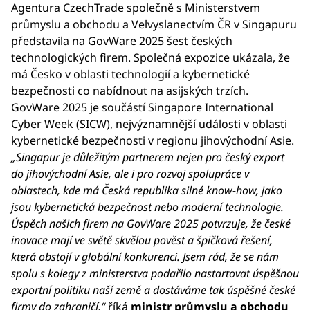
Agentura CzechTrade společně s Ministerstvem
průmyslu a obchodu a Velvyslanectvím ČR v Singapuru
představila na GovWare 2025 šest českých
technologických firem. Společná expozice ukázala, že
má Česko v oblasti technologií a kybernetické
bezpečnosti co nabídnout na asijských trzích.
GovWare 2025 je součástí Singapore International
Cyber Week (SICW), nejvýznamnější události v oblasti
kybernetické bezpečnosti v regionu jihovýchodní Asie.
„Singapur je důležitým partnerem nejen pro český export
do jihovýchodní Asie, ale i pro rozvoj spolupráce v
oblastech, kde má Česká republika silné know-how, jako
jsou kybernetická bezpečnost nebo moderní technologie.
Úspěch našich firem na GovWare 2025 potvrzuje, že české
inovace mají ve světě skvělou pověst a špičková řešení,
která obstojí v globální konkurenci. Jsem rád, že se nám
spolu s kolegy z ministerstva podařilo nastartovat úspěšnou
exportní politiku naší země a dostáváme tak úspěšné české
firmy do zahraničí,“
říká
ministr průmyslu a obchodu