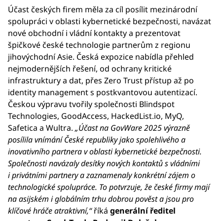
Účast českých firem měla za cíl posílit mezinárodní
spolupráci v oblasti kybernetické bezpečnosti, navázat
nové obchodní i vládní kontakty a prezentovat
špičkové české technologie partnerům z regionu
jihovýchodní Asie. Česká expozice nabídla přehled
nejmodernějších řešení, od ochrany kritické
infrastruktury a dat, přes Zero Trust přístup až po
identity management s postkvantovou autentizací.
Českou výpravu tvořily společnosti Blindspot
Technologies, GoodAccess, HackedList.io, MyQ,
Safetica a Wultra.
„Účast na GovWare 2025 výrazně
posílila vnímání České republiky jako spolehlivého a
inovativního partnera v oblasti kybernetické bezpečnosti.
Společnosti navázaly desítky nových kontaktů s vládními
i privátními partnery a zaznamenaly konkrétní zájem o
technologické spolupráce. To potvrzuje, že české firmy mají
na asijském i globálním trhu dobrou pověst a jsou pro
klíčové hráče atraktivní,“
říká
generální ředitel