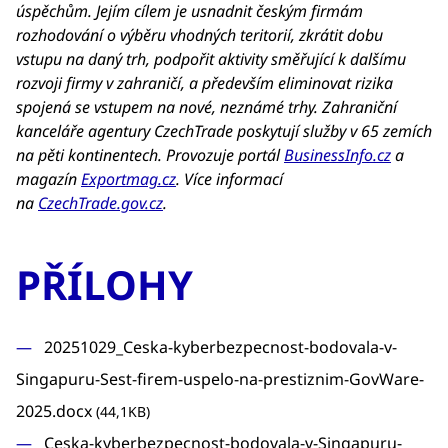
úspěchům. Jejím cílem je usnadnit českým firmám
rozhodování o výběru vhodných teritorií, zkrátit dobu
vstupu na daný trh, podpořit aktivity směřující k dalšímu
rozvoji firmy v zahraničí, a především eliminovat rizika
spojená se vstupem na nové, neznámé trhy. Zahraniční
kanceláře agentury CzechTrade poskytují služby v 65 zemích
na pěti kontinentech. Provozuje portál
BusinessInfo.cz
a
magazín
Exportmag.cz
. Více informací
na
CzechTrade.gov.cz
.
PŘÍLOHY
20251029_Ceska-kyberbezpecnost-bodovala-v-
Singapuru-Sest-firem-uspelo-na-prestiznim-GovWare-
2025.docx
(44,1KB)
Ceska-kyberbezpecnost-bodovala-v-Singapuru-