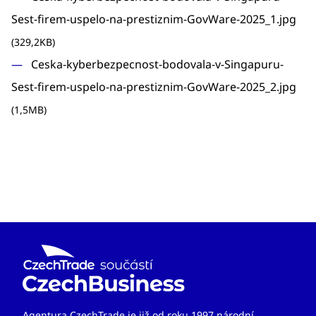
Sest-firem-uspelo-na-prestiznim-GovWare-2025_1.jpg
(329,2KB)
Ceska-kyberbezpecnost-bodovala-v-Singapuru-
Sest-firem-uspelo-na-prestiznim-GovWare-2025_2.jpg
(1,5MB)
Agentura CzechTrade je již od roku 1997 národní