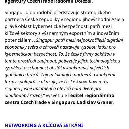
agentury CzechTrade Radomil Doležal.
Singapur dlouhodobě představuje strategického
partnera České republiky v regionu jihovýchodní Asie a
právě oblast kybernetické bezpečnosti patří mezi
klíčové sektory s významným exportním a inovačním
potenciálem.
„Singapur patří mezi nejpokročilejší digitální
ekonomiky světa a zároveň nastavuje vysokou laťku pro
kybernetickou bezpečnost. To, že české firmy dokážou v
tomto prostředí zaujmout, potvrzuje jejich technologickou
vyspělost a schopnost obstát v konkurenci největších
globálních hráčů. Zájem lokálních partnerů o konkrétní
formy spolupráce ukazuje, že české know-how má v
regionu jasné uplatnění a otevírá nám dveře pro
dlouhodobý rozvoj,“
vysvětluje
ředitel regionálního
centra CzechTrade v Singapuru Ladislav Graner
.
NETWORKING A KLÍČOVÁ SETKÁNÍ