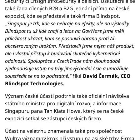
Security či Ensign InfoSecurity a dalších. Uskutečnila se
také řada cílených B2B a B2G jednání přímo na české
expozici, kde se představila také firma Blindspot.
„Singapur je trh, kde se nehraje na efekty, ale na výsledky.
Blindspot tu už lidé znají a letos na GovWare jsme měli
příležitost ukázat, kam se posouvá obrana proti AI-
akcelerovaným útokům. Představili jsme nejen náš produkt,
ale i vlastní přístup k budování skutečné kybernetické
odolnosti. Spolupráce s CzechTrade nám dlouhodobě
zjednodušuje vstup na trhy jihovýchodní Asie a umožňuje
soustředit se na to podstatné,“
říká
David Čermák, CEO
Blindspot Technologies.
Význam české účasti podtrhla také oficiální návštěva
státního ministra pro digitální rozvoj a informace
Singapuru pana Tan Kiata Howa, který se na české
expozici setkal se zástupci českých firem.
Účast na veletrhu znamenala také pro společnost
Wultra významný krok při vstupu na asijské trhy. Firma