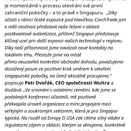
je momentálně v procesu otevírání své první
zahraniční pobočky – a to právě v Singapuru.
„Díky
účasti v rámci české expozice pod hlavičkou CzechTrade jsm
e měli možnost představit naše řešení v oblasti
postkvantové autentizace, přičemž Singapur představuje
klíčový uzel pro další expanzi našich technologií v regionu.
Díky naší přítomnosti jsme navázali nové kontakty na
lokálním trhu. Přestože jsme na místě
přímo neuzavřeli konkrétní obchodní dohodu, považujeme
dosažený posun za pozitivní krok směrem k otevření
singapurské pobočky, na čemž aktuálně pracujeme,“
popisuje
Petr Dvořák, CEO společnosti Wultra
a
dodává:
„Ve srovnání s ostatními zeměmi, kde jsme se
podobných konferencí účastnili, mě pozitivně
překvapila úroveň organizace a míra propojení mezi
veřejným a soukromým sektorem, která je pro Singapur
typická. Na rozdíl od Evropy či USA zde cítíme silný vládní a
regulatorní zájem o oblasti, kterým se věnujeme, konkrétně