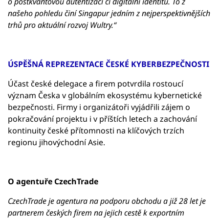
o postkvantovou autentizaci či digitální identitu. To z
našeho pohledu činí Singapur jedním z nejperspektivnějších
trhů pro aktuální rozvoj Wultry.“
ÚSPĚŠNÁ REPREZENTACE ČESKÉ KYBERBEZPEČNOSTI
Účast české delegace a firem potvrdila rostoucí
význam Česka v globálním ekosystému kybernetické
bezpečnosti. Firmy i organizátoři vyjádřili zájem o
pokračování projektu i v příštích letech a zachování
kontinuity české přítomnosti na klíčových trzích
regionu jihovýchodní Asie.
O agentuře CzechTrade
CzechTrade je agentura na podporu obchodu a již 28 let je
partnerem českých firem na jejich cestě k exportním