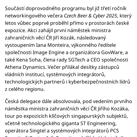
Součástí doprovodného programu byl již třetí ročník
networkingového večera
Czech Beer & Cyber 2025
, který
letos vůbec poprvé proběhl přímo v prostorách české
expozice. Akci zahájil první náměstek ministra
zahraničních věcí ČR Jiří Kozák, následovaný
vystoupením Iana Monteira, výkonného ředitele
společnosti Image Engine a organizátora GovWare, a
také Kena Soha, člena rady SGTech a CEO společnosti
Athena Dynamics. Večer přilákal desítky zástupců
vládních institucí, systémových integrátorů,
technologických partnerů i kyberbezpečnostních lídrů
z celého regionu.
Česká delegace dále absolvovala, pod vedením prvního
náměstka ministra zahraničních věcí ČR Jiřího Kozáka,
tour po expozicích klíčových singapurských subjektů,
včetně technologického giganta ST Engineering,
operátora Singtel a systémových integrátorů PCS