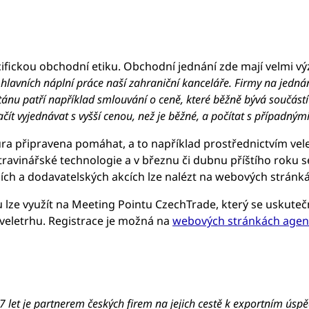
cifickou obchodní etiku. Obchodní jednání zde mají velmi 
z hlavních náplní práce naší zahraniční kanceláře. Firmy na jed
nu patří například smlouvání o ceně, které běžně bývá součástí
ačít vyjednávat s vyšší cenou, než je běžné, a počítat s případným
ura připravena pomáhat, a to například prostřednictvím vel
avinářské technologie a v březnu či dubnu příštího roku 
rzích a dodavatelských akcích lze nalézt na webových strá
u lze využít na Meeting Pointu CzechTrade, který se uskutečn
veletrhu. Registrace je možná na
webových stránkách agen
 let je partnerem českých firem na jejich cestě k exportním úsp