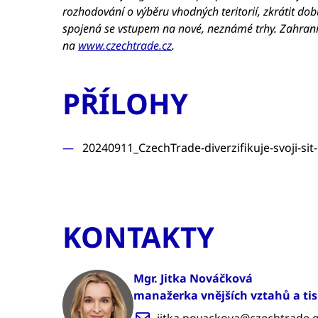
rozhodování o výběru vhodných teritorií, zkrátit dob
spojená se vstupem na nové, neznámé trhy. Zahranič
na
www.czechtrade.cz
.
PŘÍLOHY
20240911_CzechTrade-diverzifikuje-svoji-si
KONTAKTY
Mgr. Jitka Nováčková
manažerka vnějších vztahů a ti
jitka.novackova@czechtrade.g