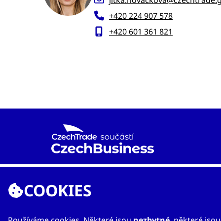
+420 224 907 578
+420 601 361 821
Agentura CzechTrade je již od roku 1997 národní
proexportní organizací založenou Ministerstvem
COOKIES
průmyslu a obchodu s cílem rozvíjet mezinárodní
obchod a vzájemnou spolupráci mezi českými a
zahraničními subjekty.
Používáme cookies. Některé jsou
nezbytné
, některé jso