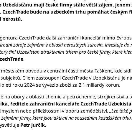
 Uzbekistánu mají české firmy stále větší zájem, jenom z
orun. CzechTrade bude na uzbeckém trhu pomáhat českým 
í nerostů.
á agentura CzechTrade další zahraniční kancelář mimo Evrops
odní zdroje zejména v oblasti nerostných surovin, investuje do m
ktory činí Uzbekistán atraktivním trhem pro české firmy, které hl
CzechTrade
.
ěstském obvodu v centrální části města Taškent, kde sídlí
subjektů. Cílem zastoupení CzechTrade v Uzbekistánu je nad
loletí roku 2024 se vyvezlo zboží za 2,1 miliardy korun.
na obory z oblasti chemie a petrochemie, strojírenství a t
číka, ředitele zahraniční kanceláře CzechTrade Uzbekist
ůmyslem nebo příležitostmi v oboru zemědělství.
„Lze také 
zejména firmy, které jsou aktivní na sousedním kazašském trhu.
ysvětluje
Petr Jurčík.