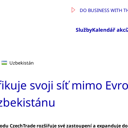
DO BUSINESS WITH T
Služby
Kalendář akcí
Uzbekistán
ikuje svoji síť mimo Evr
Uzbekistánu
odu CzechTrade rozšiřuje své zastoupení a expanduje do