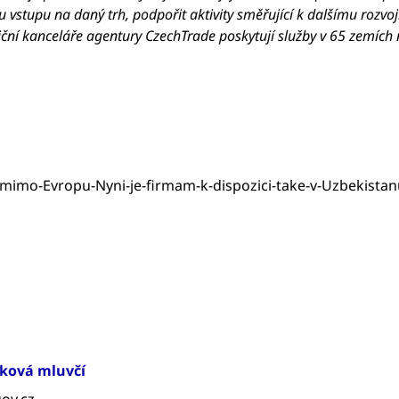
u vstupu na daný trh, podpořit aktivity směřující k dalšímu rozvoj
ní kanceláře agentury CzechTrade poskytují služby v 65 zemích n
t-mimo-Evropu-Nyni-je-firmam-k-dispozici-take-v-Uzbekista
sková mluvčí
ov.cz