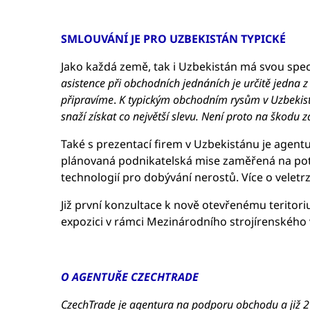
SMLOUVÁNÍ JE PRO UZBEKISTÁN TYPICKÉ
Jako každá země, tak i Uzbekistán má svou spe
asistence při obchodních jednáních je určitě jedna 
připravíme
.
K
typickým obchodním rysům v Uzbekistá
snaží získat co největší slevu. Není proto na škodu z
Také s prezentací firem v Uzbekistánu je agent
plánovaná podnikatelská mise zaměřená na potr
technologií pro dobývání nerostů. Více o velet
Již první konzultace k nově otevřenému teritori
expozici v rámci Mezinárodního strojírenského 
O AGENTUŘE CZECHTRADE
CzechTrade je agentura na podporu obchodu a již 27