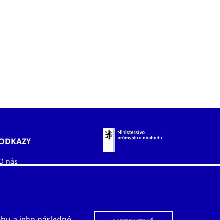
ODKAZY
O nás
Zahraniční kanceláře
Služby
Kontakty
ebu a jeho následné