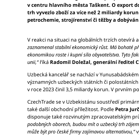
v centru hlavního města Taškent. O export do
trh vyvezlo zboží za více než 2 miliardy k
petrochemie, strojírenství či těžby a dobýván
V reakci na situaci na globálních trzích otevír
zaznamenal stabilní ekonomický růst. Má bohaté přír
ekonomikou roste i kupní síla obyvatelstva. Tyto fa
unii,“
říká
Radomil Doležal, generální ředitel 
Uzbecká kancelář se nachází v Yunusabádském m
významných uzbeckých státních či polostátních 
v roce 2023 činil 3,5 miliardy korun. V prvním po
CzechTrade se v Uzbekistánu soustředí primárně 
také další obchodní příležitost. Podle
Petra Jur
disponuje také rozvinutým zpracovatelským pr
podobných oborech, budou mít o uzbecký trh zájem 
může být pro české firmy zajímavou alternativou,“
v