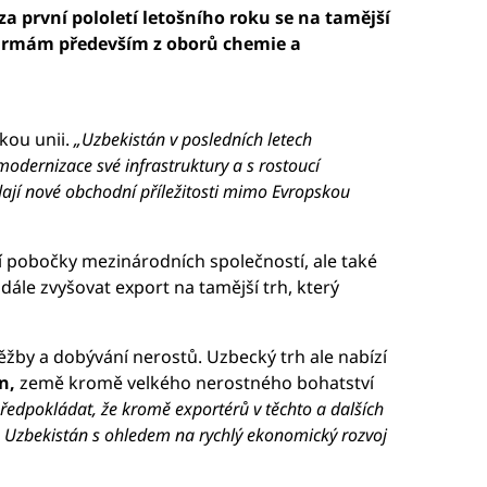
a první pololetí letošního roku se na tamější
firmám především z oborů chemie a
kou unii.
„Uzbekistán v posledních letech
odernizace své infrastruktury a s rostoucí
edají nové obchodní příležitosti mimo Evropskou
 pobočky mezinárodních společností, ale také
ále zvyšovat export na tamější trh, který
ěžby a dobývání nerostů. Uzbecký trh ale nabízí
án,
země kromě velkého nerostného bohatství
předpokládat, že kromě exportérů v těchto a dalších
 Uzbekistán s ohledem na rychlý ekonomický rozvoj