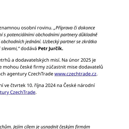
významnou osobní rovinu.
„Příprava či dokonce
nání s potenciálními obchodními partnery důkladně
 obchodních jednání. Uzbecký partner se zkrátka
i slevami,“
dodává
Petr Jurčík.
etrhů a dodavatelských misí. Na únor 2025 je
se mohou české firmy zúčastnit mise dodavatelů
nkách agentury CzechTrade
www.czechtrade.cz
.
í ve čtvrtek 10. října 2024 na České národní
tury CzechTrade
.
ěchům. Jejím cílem je usnadnit českým firmám