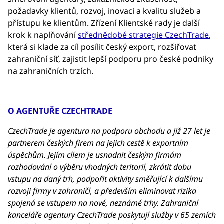
požadavky klientů, rozvoj, inovaci a kvalitu služeb a
přístupu ke klientům. Zřízení Klientské rady je další
krok k naplňování
střednědobé strategie CzechTrade
,
která si klade za cíl posílit český export, rozšiřovat
zahraniční síť, zajistit lepší podporu pro české podniky
na zahraničních trzích.
O AGENTUŘE CZECHTRADE
CzechTrade je agentura na podporu obchodu a již 27 let je
partnerem českých firem na jejich cestě k exportním
úspěchům. Jejím cílem je usnadnit českým firmám
rozhodování o výběru vhodných teritorií, zkrátit dobu
vstupu na daný trh, podpořit aktivity směřující k dalšímu
rozvoji firmy v zahraničí, a především eliminovat rizika
spojená se vstupem na nové, neznámé trhy. Zahraniční
kanceláře agentury CzechTrade poskytují služby v 65 zemích