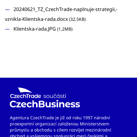
20240621_TZ_CzechTrade-naplnuje-strategii,-
vznikla-Klientska-rada.docx
(32,5KB)
Klientska-rada.JPG
(1,2MB)
Agentura CzechTrade je již od roku 1997 národní
proexportní organizací založenou Ministerstvem
průmyslu a obchodu s cílem rozvíjet mezinárodní
obchod a vzájemnou spolupráci mezi českými a