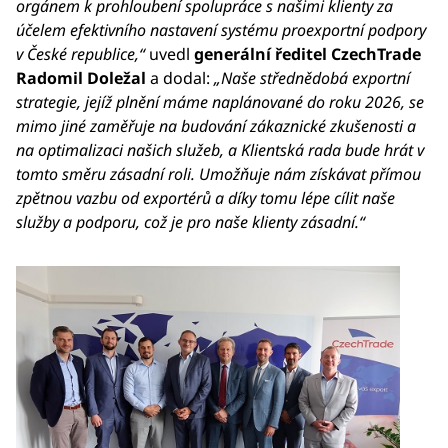
orgánem k prohloubení spolupráce s našimi klienty za
účelem efektivního nastavení systému proexportní podpory
v České republice,“
uvedl
generální ředitel CzechTrade
Radomil Doležal
a dodal:
„Naše střednědobá exportní
strategie, jejíž plnění máme naplánované do roku 2026, se
mimo jiné zaměřuje na budování zákaznické zkušenosti a
na optimalizaci našich služeb, a Klientská rada bude hrát v
tomto směru zásadní roli. Umožňuje nám získávat přímou
zpětnou vazbu od exportérů a díky tomu lépe cílit naše
služby a podporu, což je pro naše klienty zásadní.“