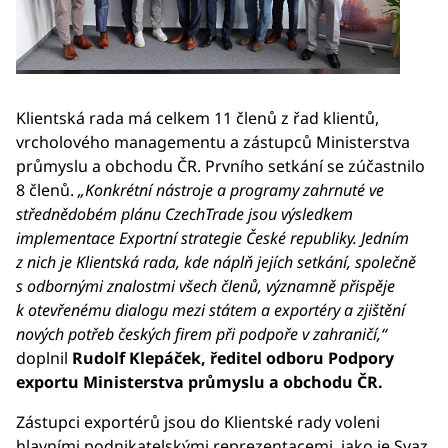
Klientská rada má celkem 11 členů z řad klientů,
vrcholového managementu a zástupců Ministerstva
průmyslu a obchodu ČR. Prvního setkání se zúčastnilo
8 členů.
„Konkrétní nástroje a programy zahrnuté ve
střednědobém plánu CzechTrade jsou výsledkem
implementace Exportní strategie České republiky. Jedním
z nich je Klientská rada, kde náplň jejích setkání, společně
s odbornými znalostmi všech členů, významně přispěje
k otevřenému dialogu mezi státem a exportéry a zjištění
nových potřeb českých firem při podpoře v zahraničí,“
doplnil
Rudolf Klepáček, ředitel odboru Podpory
exportu Ministerstva průmyslu a obchodu ČR.
Zástupci exportérů jsou do Klientské rady voleni
hlavními podnikatelskými reprezentacemi, jako je Svaz