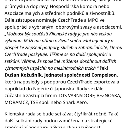
průmyslu a dopravy, Hospodářská komora nebo
Asociace malých a středních podniků a živnostníků.
Dále zástupce nominuje CzechTrade a MPO ve
spolupráci s vybranými oborovými svazy a asociacemi.
„Možnost být součástí Klientské rady je pro nás velkou
výhodou. Můžeme přímo ovlivnit směrování agentury a
přispět ke zlepšení podpory, služeb a zahraniční sítě, kterou
CzechTrade poskytuje. Těšíme se na další spolupráci a
setkání. Věříme, že společně můžeme dosáhnout dalších
významných úspěchů na mezinárodních trzích,“
řekl
Dušan Kožušník, jednatel společnosti Compelson
,
která naposledy s podporou CzechTrade exportovala
například do Nigérie či Japonska. Rady se dále
zúčastnili zástupci firem TOS VARNSDORF, BEZNOSKA,
MORAMCZ, TSE spol. nebo Shark Aero.
Klientská rada se bude setkávat čtyřikrát ročně. Také
další setkání rady budou zaměřena na strategické
směřování agentury, zákaznickou zkušenost,