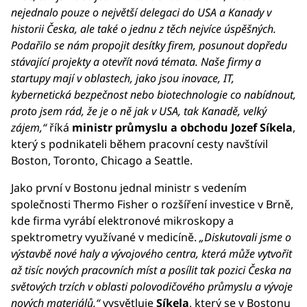
nejednalo pouze o největší delegaci do USA a Kanady v
historii Česka, ale také o jednu z těch nejvíce úspěšných.
Podařilo se nám propojit desítky firem, posunout dopředu
stávající projekty a otevřít nová témata. Naše firmy a
startupy mají v oblastech, jako jsou inovace, IT,
kybernetická bezpečnost nebo biotechnologie co nabídnout,
proto jsem rád, že je o ně jak v USA, tak Kanadě, velký
zájem,“
říká
ministr průmyslu a obchodu Jozef Síkela
,
který s podnikateli během pracovní cesty navštívil
Boston, Toronto, Chicago a Seattle.
Jako první v Bostonu jednal ministr s vedením
společnosti Thermo Fisher o rozšíření investice v Brně,
kde firma vyrábí elektronové mikroskopy a
spektrometry využívané v medicíně.
„Diskutovali jsme o
výstavbě nové haly a vývojového centra, která může vytvořit
až tisíc nových pracovních míst a posílit tak pozici Česka na
světových trzích v oblasti polovodičového průmyslu a vývoje
nových materiálů,“
vysvětluje
Síkela
, který se v Bostonu