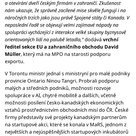
a otevírání dveří českým firmám v zahraničí. Zkušenost
nám ukazuje, že správně zacílené mise skvěle fungují i na
náročných trzích jako jsou právě Spojené státy či Kanada. V
neposlední řadě se objevují velmi zajímavé nápady na
spolupráci vycházející z interakce velké skupiny byznysově
orientovaných lidí na palubě letadla,“
dodává
vrchní
ředitel sekce EU a zahraničního obchodu David
Müller
, který má na MPO na starosti podporu
exportu.
V Torontu ministr jednal s ministryní pro malé podniky
provincie Ontario Ninou Tangri. Probrali podporu
malých a středních podniků, možnosti rozvoje
spolupráce v AI, chytré mobilitě a dalších, včetně
možnosti posílení česko-kanadských ekonomických
vztahů prostřednictvím obchodních misí do ČR. České
firmy představily své projekty kanadským partnerům
na startupové akci, které se konala v MaRS, jednom z
největších a nejúspěšnějších startupových inkubátorů