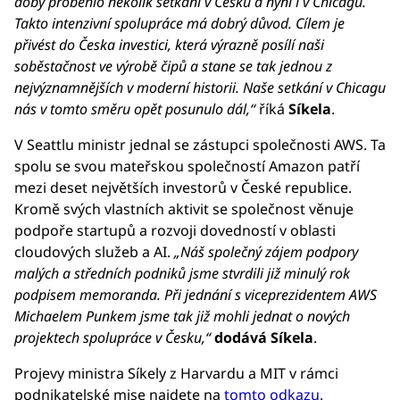
doby proběhlo několik setkání v Česku a nyní i v Chicagu.
Takto intenzivní spolupráce má dobrý důvod. Cílem je
přivést do Česka investici, která výrazně posílí naši
soběstačnost ve výrobě čipů a stane se tak jednou z
nejvýznamnějších v moderní historii. Naše setkání v Chicagu
nás v tomto směru opět posunulo dál,“
říká
Síkela
.
V Seattlu ministr jednal se zástupci společnosti AWS. Ta
spolu se svou mateřskou společností Amazon patří
mezi deset největších investorů v České republice.
Kromě svých vlastních aktivit se společnost věnuje
podpoře startupů a rozvoji dovedností v oblasti
cloudových služeb a AI.
„Náš společný zájem podpory
malých a středních podniků jsme stvrdili již minulý rok
podpisem memoranda. Při jednání s viceprezidentem AWS
Michaelem Punkem jsme tak již mohli jednat o nových
projektech spolupráce v Česku,“
dodává Síkela
.
Projevy ministra Síkely z Harvardu a MIT v rámci
podnikatelské mise najdete na
tomto odkazu
.