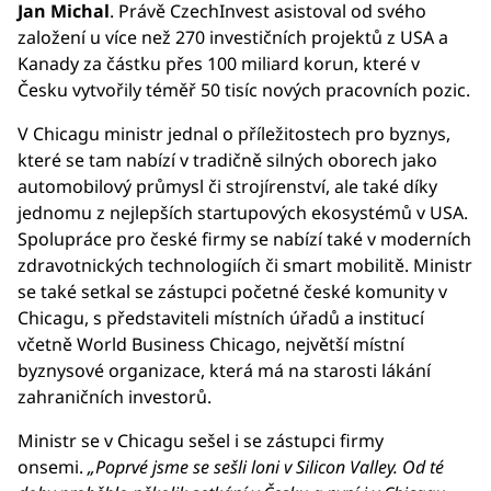
Jan Michal
. Právě CzechInvest asistoval od svého
založení u více než 270 investičních projektů z USA a
Kanady za částku přes 100 miliard korun, které v
Česku vytvořily téměř 50 tisíc nových pracovních pozic.
V Chicagu ministr jednal o příležitostech pro byznys,
které se tam nabízí v tradičně silných oborech jako
automobilový průmysl či strojírenství, ale také díky
jednomu z nejlepších startupových ekosystémů v USA.
Spolupráce pro české firmy se nabízí také v moderních
zdravotnických technologiích či smart mobilitě. Ministr
se také setkal se zástupci početné české komunity v
Chicagu, s představiteli místních úřadů a institucí
včetně World Business Chicago, největší místní
byznysové organizace, která má na starosti lákání
zahraničních investorů.
Ministr se v Chicagu sešel i se zástupci firmy
onsemi.
„Poprvé jsme se sešli loni v Silicon Valley. Od té