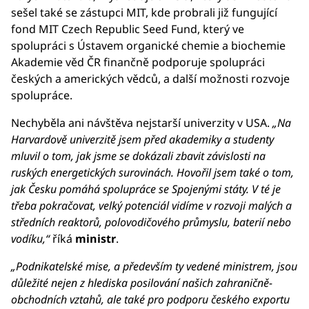
sešel také se zástupci MIT, kde probrali již fungující
fond MIT Czech Republic Seed Fund, který ve
spolupráci s Ústavem organické chemie a biochemie
Akademie věd ČR finančně podporuje spolupráci
českých a amerických vědců, a další možnosti rozvoje
spolupráce.
Nechyběla ani návštěva nejstarší univerzity v USA.
„Na
Harvardově univerzitě jsem před akademiky a studenty
mluvil o tom, jak jsme se dokázali zbavit závislosti na
ruských energetických surovinách. Hovořil jsem také o tom,
jak Česku pomáhá spolupráce se Spojenými státy. V té je
třeba pokračovat, velký potenciál vidíme v rozvoji malých a
středních reaktorů, polovodičového průmyslu, baterií nebo
vodíku,“
říká
ministr
.
„Podnikatelské mise, a především ty vedené ministrem, jsou
důležité nejen z hlediska posilování našich zahraničně-
obchodních vztahů, ale také pro podporu českého exportu