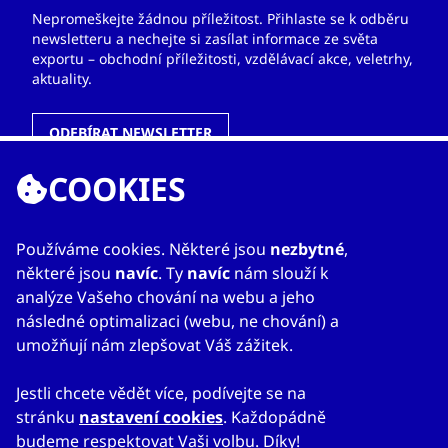
Nepromeškejte žádnou příležitost. Přihlaste se k odběru
newsletteru a nechejte si zasílat informace ze světa
exportu – obchodní příležitosti, vzdělávací akce, veletrhy,
aktuality.
ODEBÍRAT NEWSLETTER
COOKIES
ODKAZY
Používáme cookies. Některé jsou
nezbytné
,
některé jsou
navíc
. Ty
navíc
nám slouží k
O nás
analýze Vašeho chování na webu a jeho
Zahraniční kanceláře
následné optimalizaci (webu, ne chování) a
Služby
umožňují nám zlepšovat Váš zážitek.
Kontakty
Jestli chcete vědět více, podívejte se na
stránku
nastavení cookies
. Každopádně
budeme respektovat Vaši volbu. Díky!