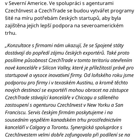
v Severní Americe. Ve spolupráci s agenturami
CzechInvest a CzechTrade se budou vytvářet programy
šité na míru potřebám českých startupů, aby byla
zajištěna jejich lepší podpora na severoamerickém
trhu.
„Konzultace s firmami nám ukazují, že se Spojené státy
dostávají do popředí zájmu českých exportérů. Také proto
posílíme působnost CzechTrade v tomto teritoriu otevřením
nové kanceláře v Silicon Valley, které je příležitostí právě pro
startupové a vysoce inovativní firmy. Od loňského roku jsme
podporou pro firmy i v texaském Austinu, a kromě těchto
nových destinací se exportéři mohou obracet na zástupce
CzechTrade stávající kanceláře v Chicagu a sdíleného
zastoupení s agenturou CzechInvest v New Yorku a San
Franciscu. Servis českým firmám poskytujeme i na
sousedním vyspělém kanadském trhu prostřednictvím
kanceláří v Calgary a Torontu. Synergická spolupráce s
CzechInvestem velmi dobře zafungovala při podílení se na