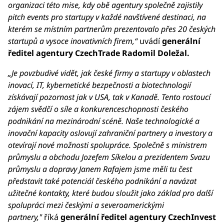
organizaci této mise, kdy obě agentury společně zajistily
pitch events pro startupy v každé navštívené destinaci, na
kterém se místním partnerům prezentovalo přes 20 českých
startupů a vysoce inovativních firem,“
uvádí
generální
ředitel agentury CzechTrade Radomil Doležal.
„Je povzbudivé vidět, jak české firmy a startupy v oblastech
inovací, IT, kybernetické bezpečnosti a biotechnologií
získávají pozornost jak v USA, tak v Kanadě. Tento rostoucí
zájem svědčí o síle a konkurenceschopnosti českého
podnikání na mezinárodní scéně. Naše technologické a
inovační kapacity oslovují zahraniční partnery a investory a
otevírají nové možnosti spolupráce. Společně s ministrem
průmyslu a obchodu Jozefem Síkelou a prezidentem Svazu
průmyslu a dopravy Janem Rafajem jsme měli tu čest
představit také potenciál českého podnikání a navázat
užitečné kontakty, které budou sloužit jako základ pro další
spolupráci mezi českými a severoamerickými
partnery,"
říká
generální ředitel agentury CzechInvest