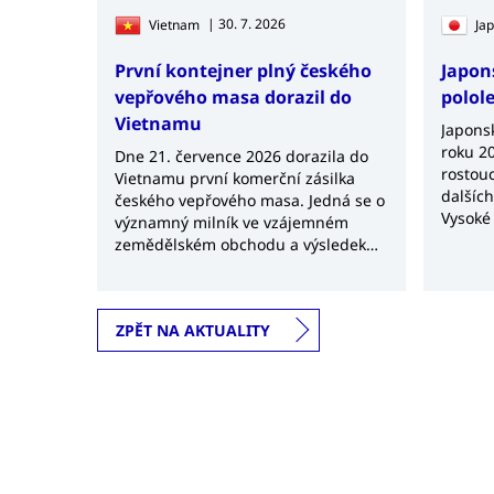
| 30. 7. 2026
Vietnam
Ja
První kontejner plný českého
Japon
vepřového masa dorazil do
polol
Vietnamu
Japonsk
roku 20
Dne 21. července 2026 dorazila do
rostouc
Vietnamu první komerční zásilka
dalšíc
českého vepřového masa. Jedná se o
Vysoké
významný milník ve vzájemném
surovin
zemědělském obchodu a výsledek
obchodn
několikaletých jednání mezi českými
a vietnamskými úřady.
ZPĚT NA AKTUALITY