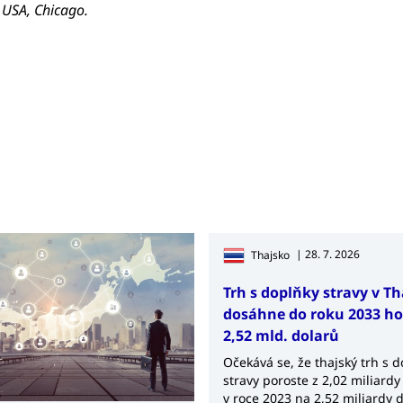
 USA, Chicago.
| 28. 7. 2026
Thajsko
Trh s doplňky stravy v T
dosáhne do roku 2033 h
2,52 mld. dolarů
Očekává se, že thajský trh s 
stravy poroste z 2,02 miliardy
v roce 2023 na 2,52 miliardy 