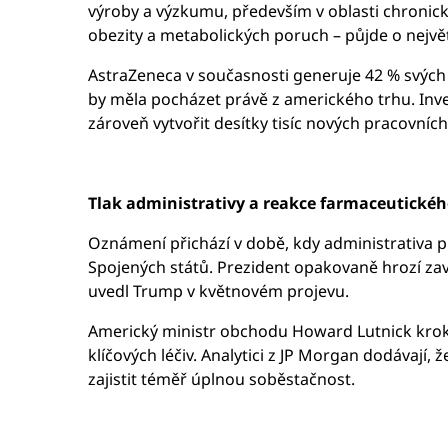
výroby a výzkumu, především v oblasti chronick
obezity a metabolických poruch – půjde o nejvě
AstraZeneca v současnosti generuje 42 % svých 
by měla pocházet právě z amerického trhu. Inves
zároveň vytvořit desítky tisíc nových pracovních
Tlak administrativy a reakce farmaceutické
Oznámení přichází v době, kdy administrativa p
Spojených států. Prezident opakovaně hrozí za
uvedl Trump v květnovém projevu.
Americký ministr obchodu Howard Lutnick krok A
klíčových léčiv. Analytici z JP Morgan dodávají,
zajistit téměř úplnou soběstačnost.