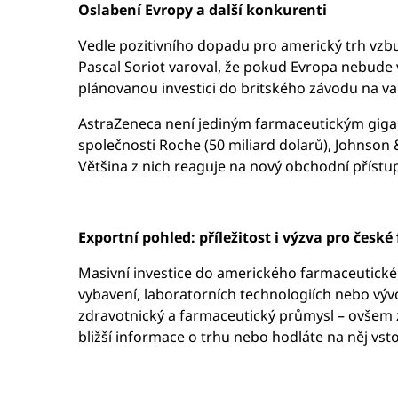
Oslabení Evropy a další konkurenti
Vedle pozitivního dopadu pro americký trh vzb
Pascal Soriot varoval, že pokud Evropa nebude v
plánovanou investici do britského závodu na va
AstraZeneca není jediným farmaceutickým gigan
společnosti Roche (50 miliard dolarů), Johnson & 
Většina z nich reaguje na nový obchodní přístu
Exportní pohled: příležitost i výzva pro české
Masivní investice do amerického farmaceutickéh
vybavení, laboratorních technologiích nebo výv
zdravotnický a farmaceutický průmysl – ovšem
bližší informace o trhu nebo hodláte na něj vst