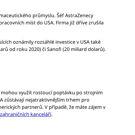
rmaceutického průmyslu. Šéf AstraZenecy
racovních míst do USA. Firma již dříve zrušila
cích oznámily rozsáhlé investice v USA také
larů od roku 2020) či Sanofi (20 miliard dolarů).
y mohou využít rostoucí poptávku po strojním
A zůstávají nejatraktivnějším trhem pro
rických partnerů. V případě, že máte zájem v
zahraničních kanceláří
.