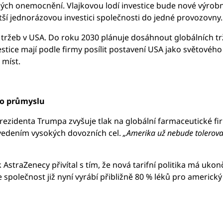
ých onemocnění. Vlajkovou lodí investice bude nové výrobn
tší jednorázovou investici společnosti do jedné provozovny.
tržeb v USA. Do roku 2030 plánuje dosáhnout globálních trž
tice mají podle firmy posílit postavení USA jako světového 
 míst.
ho průmyslu
rezidenta Trumpa zvyšuje tlak na globální farmaceutické fi
vedením vysokých dovozních cel.
„Amerika už nebude tolerovat
straZenecy přivítal s tím, že nová tarifní politika má ukon
 že společnost již nyní vyrábí přibližně 80 % léků pro americ