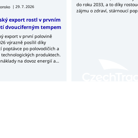
do roku 2033, a to díky rosto
| 29. 7. 2026
ponsko
zájmu o zdraví, stárnoucí pop
rostoucí poptávce po výživov
ský export rostl v prvním
produktech.
etí dvouciferným tempem
ý export v první polovině
26 výrazně posílil díky
í poptávce po polovodičích a
h technologických produktech.
 náklady na dovoz energií a
 však nadále udržují
í bilanci v deficitu.