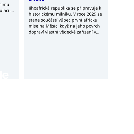
ucímu
Jihoafrická republika se připravuje k
ulaci a
historickému milníku. V roce 2029 se
ých
stane součástí vůbec první africké
mise na Měsíc, když na jeho povrch
dopraví vlastní vědecké zařízení v
rámci čínské lunární mise Chang’e-8.
Projekt Africa2Moon představuje
významný krok nejen pro africký
kosmický výzkum, ale také potvrzuje
rostoucí význam Jihoafrické
republiky v globálním kosmickém
průmyslu.