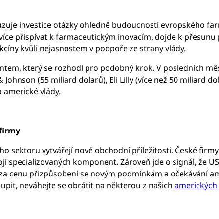
uzuje investice otázky ohledně budoucnosti evropského fa
íce přispívat k farmaceutickým inovacím, dojde k přesunu p
kcíny kvůli nejasnostem v podpoře ze strany vlády.
tem, který se rozhodl pro podobný krok. V posledních měsí
Johnson (55 miliard dolarů), Eli Lilly (více než 50 miliard do
p americké vlády.
 firmy
o sektoru vytvářejí nové obchodní příležitosti. České firm
oji specializovaných komponent. Zároveň jde o signál, že US
 za cenu přizpůsobení se novým podmínkám a očekávání ame
oupit, neváhejte se obrátit na některou z našich
amerických 