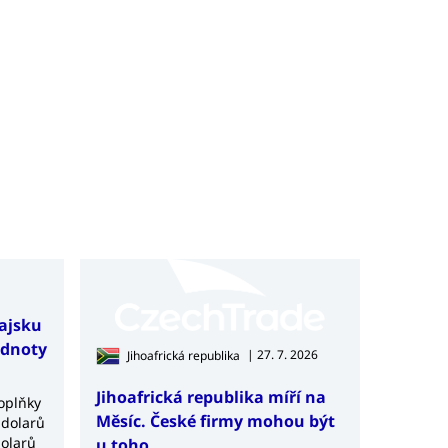
hajsku
odnoty
| 27. 7. 2026
Jihoafrická republika
Jihoafrická republika míří na
doplňky
Měsíc. České firmy mohou být
 dolarů
dolarů
u toho