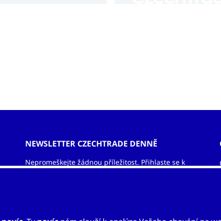
NEWSLETTER CZECHTRADE DENNĚ
Nepromeškejte žádnou příležitost. Přihlaste se k
odběru newsletteru a nechejte si zasílat informace
ze světa exportu – obchodní příležitosti, vzdělávací
akce, veletrhy, aktuality.
ODEBÍRAT NEWSLETTER