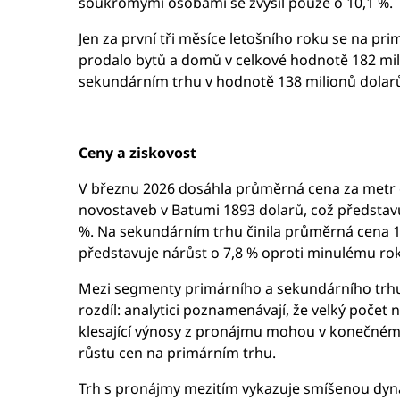
soukromými osobami se zvýšil pouze o 10,1 %.
Jen za první tři měsíce letošního roku se na pr
prodalo bytů a domů v celkové hodnotě 182 mil
sekundárním trhu v hodnotě 138 milionů dolar
Ceny a ziskovost
V březnu 2026 dosáhla průměrná cena za metr
novostaveb v Batumi 1893 dolarů, což představu
%. Na sekundárním trhu činila průměrná cena 1
představuje nárůst o 7,8 % oproti minulému ro
Mezi segmenty primárního a sekundárního trhu
rozdíl: analytici poznamenávají, že velký počet
klesající výnosy z pronájmu mohou v konečné
růstu cen na primárním trhu.
Trh s pronájmy mezitím vykazuje smíšenou dy