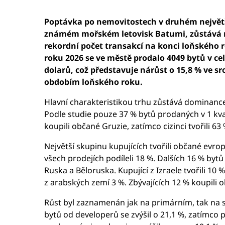
Poptávka po nemovitostech v druhém nejvě
známém mořském letovisk Batumi, zůstává na
rekordní počet transakcí na konci loňského r
roku 2026 se ve městě prodalo 4049 bytů v c
dolarů, což představuje nárůst o 15,8 % ve s
obdobím loňského roku.
Hlavní charakteristikou trhu zůstává dominance
Podle studie pouze 37 % bytů prodaných v 1 kva
koupili občané Gruzie, zatímco cizinci tvořili 63
Největší skupinu kupujících tvořili občané evrop
všech prodejích podíleli 18 %. Dalších 16 % bytů
Ruska a Běloruska. Kupující z Izraele tvořili 10 
z arabských zemí 3 %. Zbývajících 12 % koupili 
Růst byl zaznamenán jak na primárním, tak na 
bytů od developerů se zvýšil o 21,1 %, zatímco 