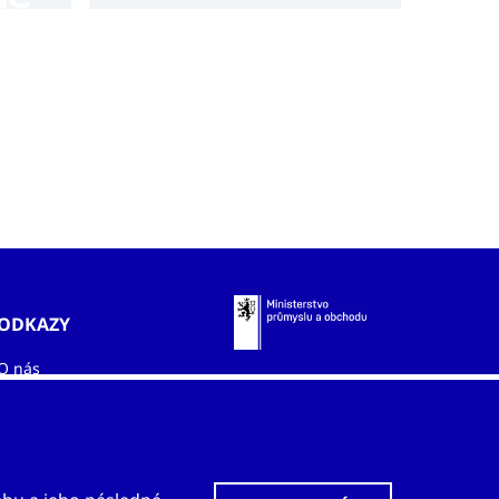
ODKAZY
O nás
Zahraniční kanceláře
Služby
Kontakty