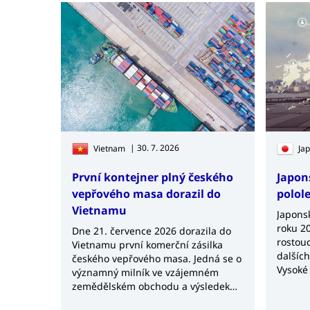
| 30. 7. 2026
Vietnam
Ja
První kontejner plný českého
Japon
vepřového masa dorazil do
polol
Vietnamu
Japonsk
roku 20
Dne 21. července 2026 dorazila do
rostouc
Vietnamu první komerční zásilka
dalšíc
českého vepřového masa. Jedná se o
Vysoké
významný milník ve vzájemném
surovin
zemědělském obchodu a výsledek
obchodn
několikaletých jednání mezi českými