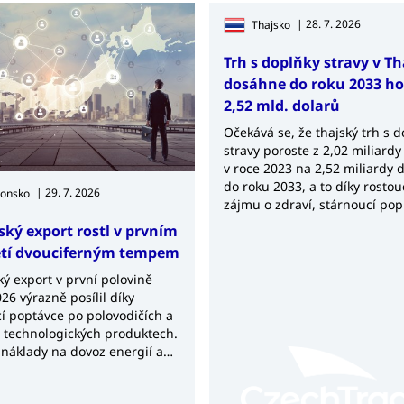
| 28. 7. 2026
Thajsko
Trh s doplňky stravy v T
dosáhne do roku 2033 h
2,52 mld. dolarů
Očekává se, že thajský trh s 
stravy poroste z 2,02 miliardy
v roce 2023 na 2,52 miliardy 
do roku 2033, a to díky rosto
| 29. 7. 2026
ponsko
zájmu o zdraví, stárnoucí pop
rostoucí poptávce po výživov
ský export rostl v prvním
produktech.
etí dvouciferným tempem
ý export v první polovině
26 výrazně posílil díky
í poptávce po polovodičích a
h technologických produktech.
 náklady na dovoz energií a
 však nadále udržují
í bilanci v deficitu.