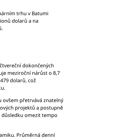
imárním trhu v Batumi
ionů dolarů a na
ů.
 čtvereční dokončených
je meziroční nárůst o 8,7
479 dolarů, což
ku.
 ovšem přetrvává znatelný
 nových projektů a postupně
m důsledku omezit tempo
namiku. Průměrná denní