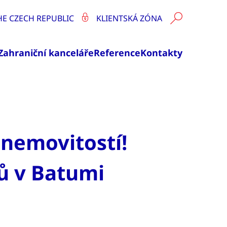
HE CZECH REPUBLIC
KLIENTSKÁ ZÓNA
Zahraniční kanceláře
Reference
Kontakty
 nemovitostí!
jů v Batumi