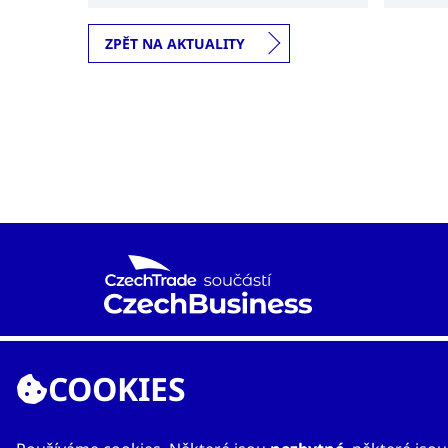
a vietnamskými úřady.
ZPĚT NA AKTUALITY
Agentura CzechTrade je již od roku 1997 národní
proexportní organizací založenou Ministerstvem
COOKIES
průmyslu a obchodu s cílem rozvíjet mezinárodní
obchod a vzájemnou spolupráci mezi českými a
zahraničními subjekty.