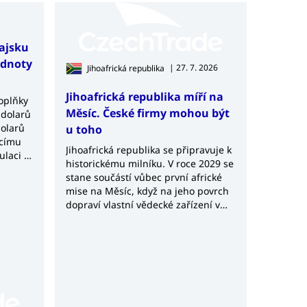
hajsku
odnoty
| 27. 7. 2026
Jihoafrická republika
Jihoafrická republika míří na
doplňky
Měsíc. České firmy mohou být
 dolarů
dolarů
u toho
ucímu
Jihoafrická republika se připravuje k
ulaci a
historickému milníku. V roce 2029 se
ých
stane součástí vůbec první africké
mise na Měsíc, když na jeho povrch
dopraví vlastní vědecké zařízení v
rámci čínské lunární mise Chang’e-8.
Projekt Africa2Moon představuje
významný krok nejen pro africký
kosmický výzkum, ale také potvrzuje
rostoucí význam Jihoafrické
republiky v globálním kosmickém
průmyslu.