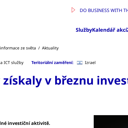
DO BUSINESS WITH T
Služby
Kalendář akcí
a informace ze světa
/
Aktuality
a ICT služby
Teritoriální zaměření:
Izrael
 získaly v březnu invest
né investiční aktivitě.