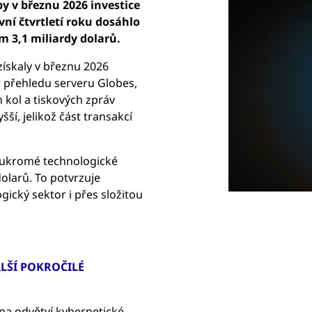
py v březnu 2026 investice
rvní čtvrtletí roku dosáhlo
m 3,1 miliardy dolarů.
ískaly v březnu 2026
 z přehledu serveru Globes,
 kol a tiskových zpráv
ší, jelikož část transakcí
 soukromé technologické
dolarů. To potvrzuje
gický sektor i přes složitou
.
ALŠÍ POKROČILÉ
na odvětví kybernetické