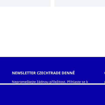
í bilanci v deficitu.
NEWSLETTER CZECHTRADE DENNĚ
Nepromeškejte žádnou příležitost. Přihlaste se k
odběru newsletteru a nechejte si zasílat informace
ze světa exportu – obchodní příležitosti, vzdělávací
akce, veletrhy, aktuality.