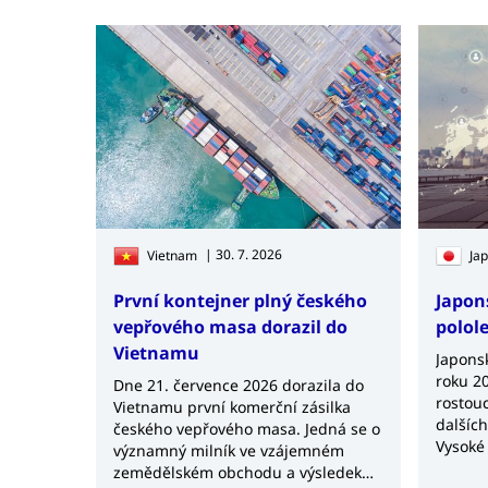
| 30. 7. 2026
Vietnam
Ja
První kontejner plný českého
Japon
vepřového masa dorazil do
polol
Vietnamu
Japonsk
roku 20
Dne 21. července 2026 dorazila do
rostouc
Vietnamu první komerční zásilka
dalšíc
českého vepřového masa. Jedná se o
Vysoké
významný milník ve vzájemném
surovin
zemědělském obchodu a výsledek