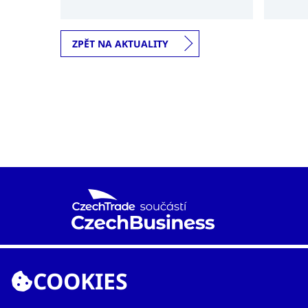
obchodn
několikaletých jednání mezi českými
a vietnamskými úřady.
ZPĚT NA AKTUALITY
Agentura CzechTrade je již od roku 1997 národní
proexportní organizací založenou Ministerstvem
COOKIES
průmyslu a obchodu s cílem rozvíjet mezinárodní
obchod a vzájemnou spolupráci mezi českými a
zahraničními subjekty.