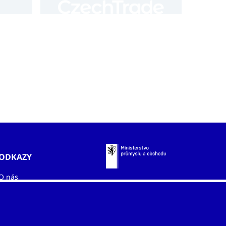
ODKAZY
O nás
Zahraniční kanceláře
Služby
Kontakty