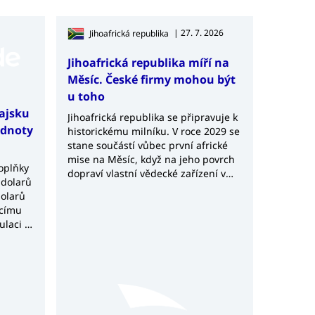
| 27. 7. 2026
Jihoafrická republika
Jihoafrická republika míří na
Měsíc. České firmy mohou být
u toho
hajsku
Jihoafrická republika se připravuje k
odnoty
historickému milníku. V roce 2029 se
stane součástí vůbec první africké
mise na Měsíc, když na jeho povrch
doplňky
dopraví vlastní vědecké zařízení v
 dolarů
rámci čínské lunární mise Chang’e-8.
dolarů
Projekt Africa2Moon představuje
ucímu
významný krok nejen pro africký
ulaci a
kosmický výzkum, ale také potvrzuje
ých
rostoucí význam Jihoafrické
republiky v globálním kosmickém
průmyslu.