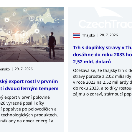
| 28. 7. 2026
Thajsko
Trh s doplňky stravy v T
dosáhne do roku 2033 h
2,52 mld. dolarů
| 29. 7. 2026
ponsko
Očekává se, že thajský trh s 
stravy poroste z 2,02 miliardy
ský export rostl v prvním
v roce 2023 na 2,52 miliardy 
etí dvouciferným tempem
do roku 2033, a to díky rosto
zájmu o zdraví, stárnoucí pop
ý export v první polovině
rostoucí poptávce po výživov
26 výrazně posílil díky
produktech.
í poptávce po polovodičích a
h technologických produktech.
 náklady na dovoz energií a
 však nadále udržují