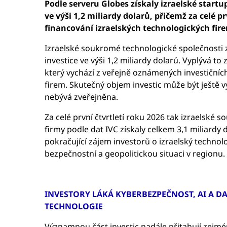
Podle serveru Globes získaly izraelské startu
ve výši 1,2 miliardy dolarů, přičemž za celé p
financování izraelských technologických fire
Izraelské soukromé technologické společnosti z
investice ve výši 1,2 miliardy dolarů. Vyplývá to
který vychází z veřejně oznámených investičních
firem. Skutečný objem investic může být ještě vyš
nebývá zveřejněna.
Za celé první čtvrtletí roku 2026 tak izraelské
firmy podle dat IVC získaly celkem 3,1 miliardy 
pokračující zájem investorů o izraelský technolo
bezpečnostní a geopolitickou situaci v regionu
INVESTORY LÁKÁ KYBERBEZPEČNOST, AI A D
TECHNOLOGIE
Významnou část investic nadále přitahují zejmé