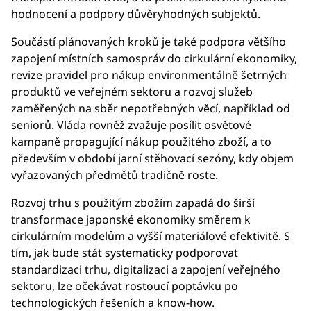
hodnocení a podpory důvěryhodných subjektů.
Součástí plánovaných kroků je také podpora většího
zapojení místních samospráv do cirkulární ekonomiky,
revize pravidel pro nákup environmentálně šetrných
produktů ve veřejném sektoru a rozvoj služeb
zaměřených na sběr nepotřebných věcí, například od
seniorů. Vláda rovněž zvažuje posílit osvětové
kampaně propagující nákup použitého zboží, a to
především v období jarní stěhovací sezóny, kdy objem
vyřazovaných předmětů tradičně roste.
Rozvoj trhu s použitým zbožím zapadá do širší
transformace japonské ekonomiky směrem k
cirkulárním modelům a vyšší materiálové efektivitě. S
tím, jak bude stát systematicky podporovat
standardizaci trhu, digitalizaci a zapojení veřejného
sektoru, lze očekávat rostoucí poptávku po
technologických řešeních a know-how.