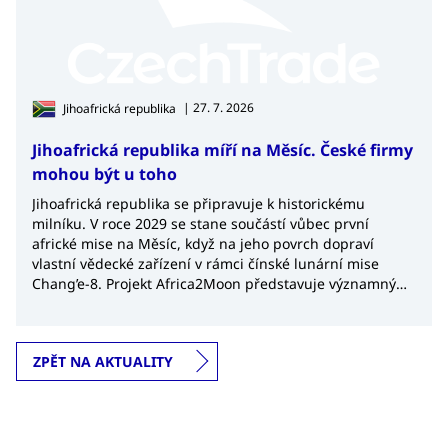
| 27. 7. 2026
Jihoafrická republika
Jihoafrická republika míří na Měsíc. České firmy
mohou být u toho
Jihoafrická republika se připravuje k historickému
milníku. V roce 2029 se stane součástí vůbec první
africké mise na Měsíc, když na jeho povrch dopraví
vlastní vědecké zařízení v rámci čínské lunární mise
Chang’e-8. Projekt Africa2Moon představuje významný
krok nejen pro africký kosmický výzkum, ale také
potvrzuje rostoucí význam Jihoafrické republiky v
globálním kosmickém průmyslu.
ZPĚT NA AKTUALITY