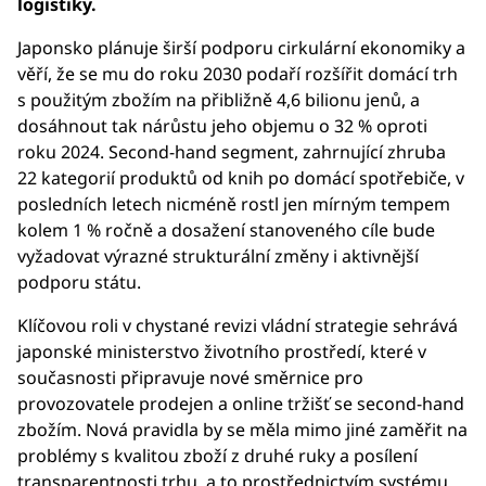
logistiky.
Japonsko plánuje širší podporu cirkulární ekonomiky a
věří, že se mu do roku 2030 podaří rozšířit domácí trh
s použitým zbožím na přibližně 4,6 bilionu jenů, a
dosáhnout tak nárůstu jeho objemu o 32 % oproti
roku 2024. Second-hand segment, zahrnující zhruba
22 kategorií produktů od knih po domácí spotřebiče, v
posledních letech nicméně rostl jen mírným tempem
kolem 1 % ročně a dosažení stanoveného cíle bude
vyžadovat výrazné strukturální změny i aktivnější
podporu státu.
Klíčovou roli v chystané revizi vládní strategie sehrává
japonské ministerstvo životního prostředí, které v
současnosti připravuje nové směrnice pro
provozovatele prodejen a online tržišť se second-hand
zbožím. Nová pravidla by se měla mimo jiné zaměřit na
problémy s kvalitou zboží z druhé ruky a posílení
transparentnosti trhu, a to prostřednictvím systému