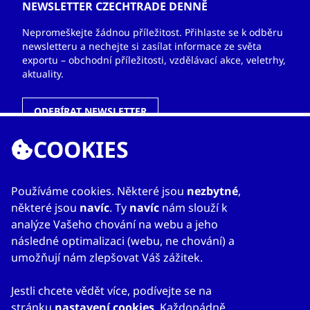
NEWSLETTER CZECHTRADE DENNĚ
Nepromeškejte žádnou příležitost. Přihlaste se k odběru
newsletteru a nechejte si zasílat informace ze světa
exportu – obchodní příležitosti, vzdělávací akce, veletrhy,
aktuality.
ODEBÍRAT NEWSLETTER
COOKIES
ODKAZY
Používáme cookies. Některé jsou
nezbytné
,
některé jsou
navíc
. Ty
navíc
nám slouží k
O nás
analýze Vašeho chování na webu a jeho
Zahraniční kanceláře
následné optimalizaci (webu, ne chování) a
Služby
umožňují nám zlepšovat Váš zážitek.
Kontakty
Jestli chcete vědět více, podívejte se na
stránku
nastavení cookies
. Každopádně