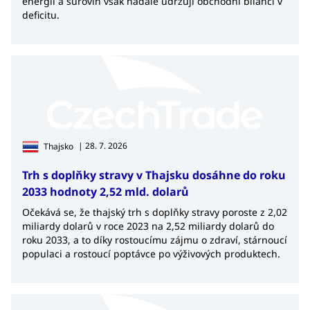
energií a surovin však nadále udržují obchodní bilanci v
deficitu.
| 28. 7. 2026
Thajsko
Trh s doplňky stravy v Thajsku dosáhne do roku
2033 hodnoty 2,52 mld. dolarů
Očekává se, že thajský trh s doplňky stravy poroste z 2,02
miliardy dolarů v roce 2023 na 2,52 miliardy dolarů do
roku 2033, a to díky rostoucímu zájmu o zdraví, stárnoucí
populaci a rostoucí poptávce po výživových produktech.