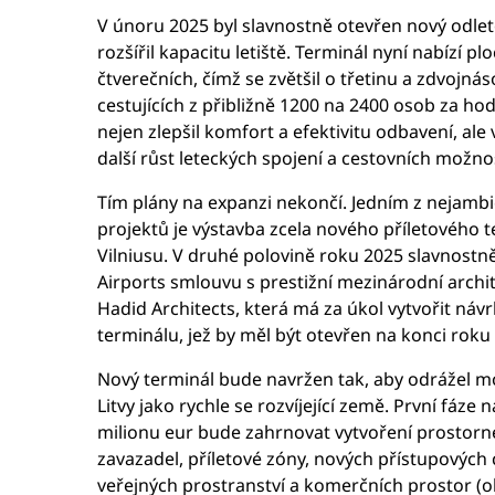
V únoru 2025 byl slavnostně otevřen nový odlet
rozšířil kapacitu letiště. Terminál nyní nabízí p
čtverečních, čímž se zvětšil o třetinu a zdvojn
cestujících z přibližně 1200 na 2400 osob za ho
nejen zlepšil komfort a efektivitu odbavení, ale
další růst leteckých spojení a cestovních možnos
Tím plány na expanzi nekončí. Jedním z nejambic
projektů je výstavba zcela nového příletového te
Vilniusu. V druhé polovině roku 2025 slavnostn
Airports smlouvu s prestižní mezinárodní archi
Hadid Architects, která má za úkol vytvořit n
terminálu, jež by měl být otevřen na konci roku
Nový terminál bude navržen tak, aby odrážel m
Litvy jako rychle se rozvíjející země. První fáze
milionu eur bude zahrnovat vytvoření prostorn
zavazadel, příletové zóny, nových přístupových
veřejných prostranství a komerčních prostor (o