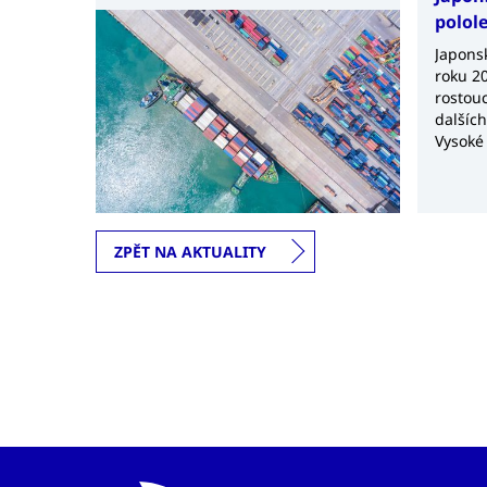
a vietnamskými úřady.
polol
Japonsk
roku 20
rostouc
dalšíc
Vysoké
surovin
obchodn
ZPĚT NA AKTUALITY