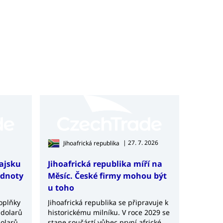
| 27. 7. 2026
Jihoafrická republika
hajsku
Jihoafrická republika míří na
odnoty
Měsíc. České firmy mohou být
u toho
doplňky
Jihoafrická republika se připravuje k
 dolarů
historickému milníku. V roce 2029 se
dolarů
stane součástí vůbec první africké