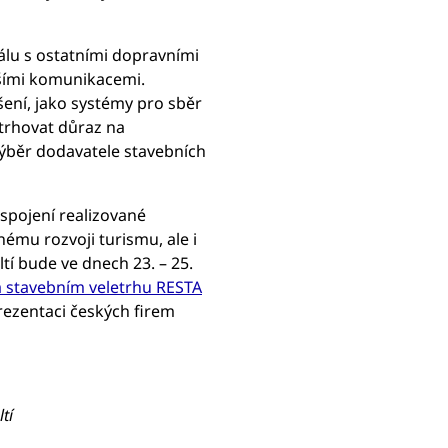
álu s ostatními dopravními
ěšími komunikacemi.
šení, jako systémy pro sběr
trhovat důraz na
Výběr dodavatele stavebních
 spojení realizované
ému rozvoji turismu, ale i
í bude ve dnech 23. – 25.
a stavebním veletrhu RESTA
prezentaci českých firem
tí