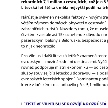
rekordních 7,1 milionu cestujících, což je o 8 
Litevská letiště tak měla nejvyšší podíl na trh
Nárůst je ovlivněn několika faktory – novými tr
větším zájmem domácích obyvatel o cestování 
zahraničních turistů. Navzdory tomu, že muselo b
čtvrtém kvartále asi 15x uzavřeno z důvodu na
pašeráckými balony z Běloruska, bezpečnost a 
to nijak neohrozilo.
Pro Vilnius i další litevská letiště znamená tent
evropskými i mezinárodními destinacemi. Vyšší p
rovněž podporuje místní ekonomiku — od cesto
služby související s leteckou dopravou — a posil
evropských leteckých spojení. Dominantní podíl 
které v loňském roce odbavilo přes 5,1 milionu 
LETIŠTĚ VE VILNIUSU SE ROZVÍJÍ A ROZRŮSTÁ