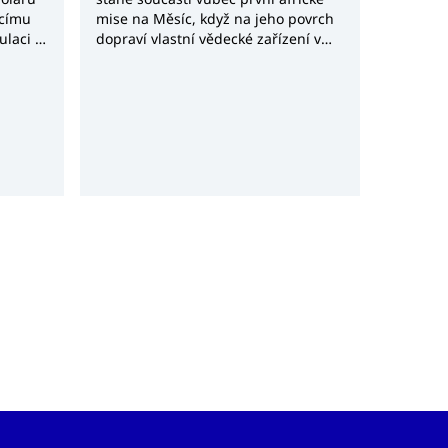
ucímu
mise na Měsíc, když na jeho povrch
ulaci a
dopraví vlastní vědecké zařízení v
ých
rámci čínské lunární mise Chang’e-8.
Projekt Africa2Moon představuje
významný krok nejen pro africký
kosmický výzkum, ale také potvrzuje
rostoucí význam Jihoafrické
republiky v globálním kosmickém
průmyslu.