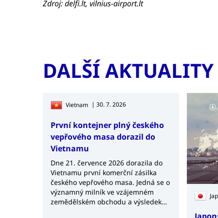
Zdroj: delfi.lt, vilnius-airport.lt
DALŠÍ AKTUALITY
| 30. 7. 2026
Vietnam
První kontejner plný českého
vepřového masa dorazil do
Vietnamu
Dne 21. července 2026 dorazila do
Vietnamu první komerční zásilka
českého vepřového masa. Jedná se o
významný milník ve vzájemném
Ja
zemědělském obchodu a výsledek
několikaletých jednání mezi českými
Japon