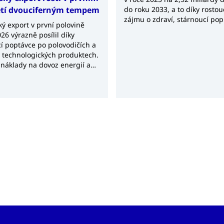
etí dvouciferným tempem
do roku 2033, a to díky rosto
zájmu o zdraví, stárnoucí pop
ý export v první polovině
rostoucí poptávce po výživov
26 výrazně posílil díky
produktech.
í poptávce po polovodičích a
h technologických produktech.
 náklady na dovoz energií a
 však nadále udržují
í bilanci v deficitu.