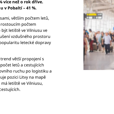
% více než o rok dříve.
u v Pobaltí – 41 %.
asami, větším počtem letů,
i rostoucím počtem
ýt letiště ve Vilniusu ve
rušení vzdušného prostoru
popularitu letecké dopravy
o trend větší propojení s
očet letů a cestujících
vního ruchu po logistiku a
uje pozici Litvy na mapě
má letiště ve Vilniusu,
cestujících.