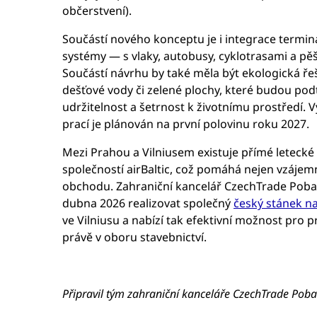
občerstvení).
Součástí nového konceptu je i integrace termin
systémy — s vlaky, autobusy, cyklotrasami a p
Součástí návrhu by také měla být ekologická ře
dešťové vody či zelené plochy, které budou pod
udržitelnost a šetrnost k životnímu prostředí. 
prací je plánován na první polovinu roku 2027.
Mezi Prahou a Vilniusem existuje přímé letecké
společností airBaltic, což pomáhá nejen vzájemn
obchodu. Zahraniční kancelář CzechTrade Pobalt
dubna 2026 realizovat společný
český stánek n
ve Vilniusu a nabízí tak efektivní možnost pro 
právě v oboru stavebnictví.
Připravil tým zahraniční kanceláře CzechTrade Pobal