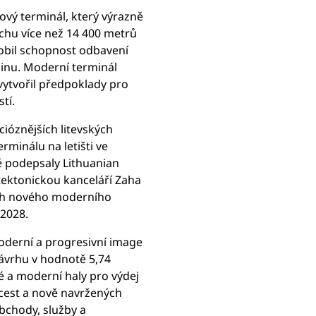
ový terminál, který výrazně
lochu více než 14 400 metrů
ásobil schopnost odbavení
dinu. Moderní terminál
 vytvořil předpoklady pro
tí.
ióznějších litevských
rminálu na letišti ve
ě podepsaly Lithuanian
tektonickou kanceláří Zaha
ávrh nového moderního
 2028.
oderní a progresivní image
 návrhu v hodnotě 5,74
é a moderní haly pro výdej
 cest a nově navržených
bchody, služby a