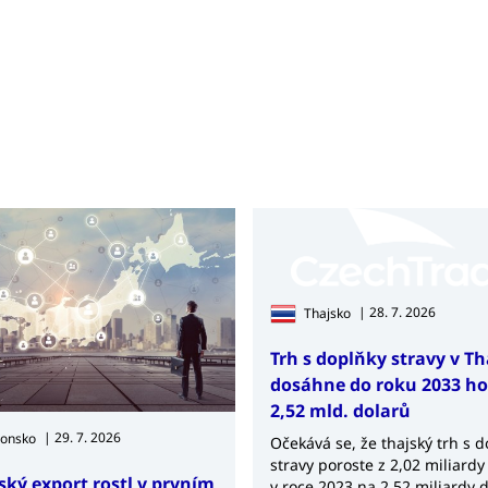
| 28. 7. 2026
Thajsko
Trh s doplňky stravy v T
dosáhne do roku 2033 h
2,52 mld. dolarů
| 29. 7. 2026
ponsko
Očekává se, že thajský trh s 
stravy poroste z 2,02 miliardy
ský export rostl v prvním
v roce 2023 na 2,52 miliardy 