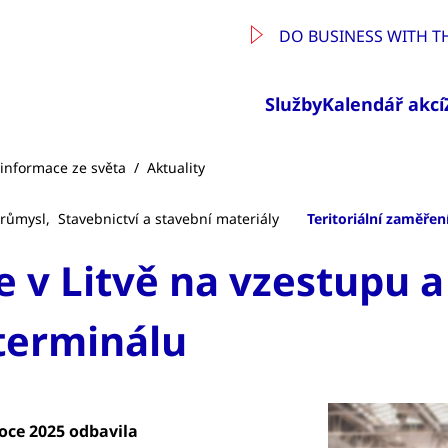
DO BUSINESS WITH T
Služby
Kalendář akcí
a informace ze světa
/
Aktuality
průmysl,
Stavebnictví a stavební materiály
Teritoriální zaměření
 v Litvě na vzestupu a
terminálu
roce 2025 odbavila