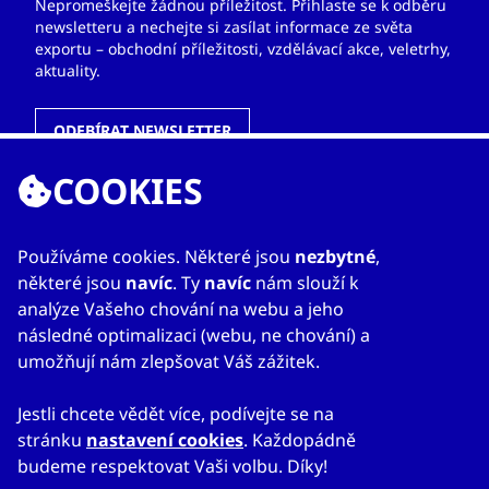
Nepromeškejte žádnou příležitost. Přihlaste se k odběru
newsletteru a nechejte si zasílat informace ze světa
exportu – obchodní příležitosti, vzdělávací akce, veletrhy,
aktuality.
ODEBÍRAT NEWSLETTER
COOKIES
ODKAZY
Používáme cookies. Některé jsou
nezbytné
,
některé jsou
navíc
. Ty
navíc
nám slouží k
O nás
analýze Vašeho chování na webu a jeho
Zahraniční kanceláře
následné optimalizaci (webu, ne chování) a
Služby
umožňují nám zlepšovat Váš zážitek.
Kontakty
Jestli chcete vědět více, podívejte se na
stránku
nastavení cookies
. Každopádně
budeme respektovat Vaši volbu. Díky!