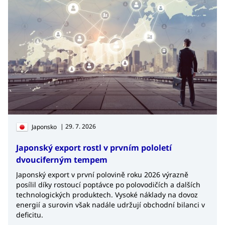
| 29. 7. 2026
Japonsko
Japonský export rostl v prvním pololetí
dvouciferným tempem
Japonský export v první polovině roku 2026 výrazně
posílil díky rostoucí poptávce po polovodičích a dalších
technologických produktech. Vysoké náklady na dovoz
energií a surovin však nadále udržují obchodní bilanci v
deficitu.