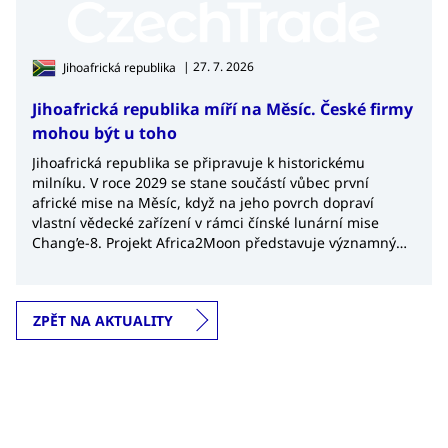
| 27. 7. 2026
Jihoafrická republika
Jihoafrická republika míří na Měsíc. České firmy
mohou být u toho
Jihoafrická republika se připravuje k historickému
milníku. V roce 2029 se stane součástí vůbec první
africké mise na Měsíc, když na jeho povrch dopraví
vlastní vědecké zařízení v rámci čínské lunární mise
Chang’e-8. Projekt Africa2Moon představuje významný
krok nejen pro africký kosmický výzkum, ale také
potvrzuje rostoucí význam Jihoafrické republiky v
globálním kosmickém průmyslu.
ZPĚT NA AKTUALITY