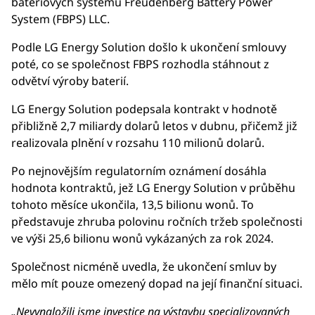
bateriových systémů Freudenberg Battery Power
System (FBPS) LLC.
Podle LG Energy Solution došlo k ukončení smlouvy
poté, co se společnost FBPS rozhodla stáhnout z
odvětví výroby baterií.
LG Energy Solution podepsala kontrakt v hodnotě
přibližně 2,7 miliardy dolarů letos v dubnu, přičemž již
realizovala plnění v rozsahu 110 milionů dolarů.
Po nejnovějším regulatorním oznámení dosáhla
hodnota kontraktů, jež LG Energy Solution v průběhu
tohoto měsíce ukončila, 13,5 bilionu wonů. To
představuje zhruba polovinu ročních tržeb společnosti
ve výši 25,6 bilionu wonů vykázaných za rok 2024.
Společnost nicméně uvedla, že ukončení smluv by
mělo mít pouze omezený dopad na její finanční situaci.
„Nevynaložili jsme investice na výstavbu specializovaných