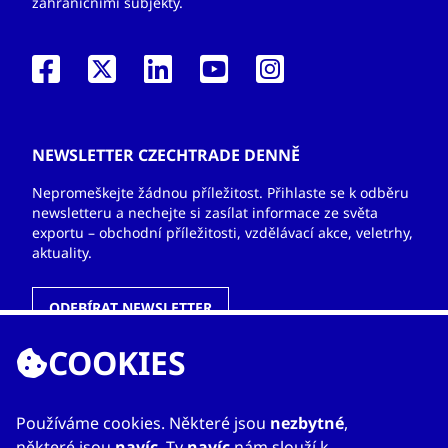
zahraničními subjekty.
NEWSLETTER CZECHTRADE DENNĚ
Nepromeškejte žádnou příležitost. Přihlaste se k odběru
newsletteru a nechejte si zasílat informace ze světa
exportu – obchodní příležitosti, vzdělávací akce, veletrhy,
aktuality.
ODEBÍRAT NEWSLETTER
COOKIES
ODKAZY
Používáme cookies. Některé jsou
nezbytné
,
některé jsou
navíc
. Ty
navíc
nám slouží k