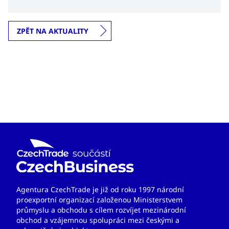
krok nejen pro africký kosmický výzkum, ale také
potvrzuje rostoucí význam Jihoafrické republiky v
globálním kosmickém průmyslu.
ZPĚT NA AKTUALITY
Agentura CzechTrade je již od roku 1997 národní
proexportní organizací založenou Ministerstvem
průmyslu a obchodu s cílem rozvíjet mezinárodní
obchod a vzájemnou spolupráci mezi českými a