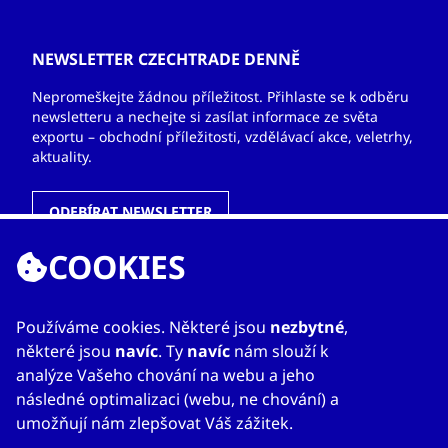
NEWSLETTER CZECHTRADE DENNĚ
Nepromeškejte žádnou příležitost. Přihlaste se k odběru
newsletteru a nechejte si zasílat informace ze světa
exportu – obchodní příležitosti, vzdělávací akce, veletrhy,
aktuality.
ODEBÍRAT NEWSLETTER
COOKIES
ODKAZY
Používáme cookies. Některé jsou
nezbytné
,
některé jsou
navíc
. Ty
navíc
nám slouží k
O nás
analýze Vašeho chování na webu a jeho
Zahraniční kanceláře
následné optimalizaci (webu, ne chování) a
Služby
umožňují nám zlepšovat Váš zážitek.
Kontakty