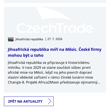
| 27. 7. 2026
Jihoafrická republika
Jihoafrická republika míří na Měsíc. České firmy
mohou být u toho
Jihoafrická republika se připravuje k historickému
milníku. V roce 2029 se stane součástí vůbec první
africké mise na Měsíc, když na jeho povrch dopraví
vlastní vědecké zařízení v rámci čínské lunární mise
Chang’e-8. Projekt Africa2Moon představuje významný
krok nejen pro africký kosmický výzkum, ale také
potvrzuje rostoucí význam Jihoafrické republiky v
globálním kosmickém průmyslu.
ZPĚT NA AKTUALITY