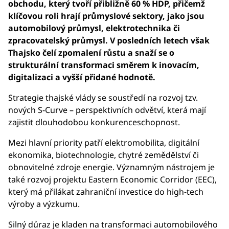
obchodu, který tvoří přibližně 60 % HDP, přičemž
klíčovou roli hrají průmyslové sektory, jako jsou
automobilový průmysl, elektrotechnika či
zpracovatelský průmysl. V posledních letech však
Thajsko čelí zpomalení růstu a snaží se o
strukturální transformaci směrem k inovacím,
digitalizaci a vyšší přidané hodnotě.
Strategie thajské vlády se soustředí na rozvoj tzv.
nových S-Curve – perspektivních odvětví, která mají
zajistit dlouhodobou konkurenceschopnost.
Mezi hlavní priority patří elektromobilita, digitální
ekonomika, biotechnologie, chytré zemědělství či
obnovitelné zdroje energie. Významným nástrojem je
také rozvoj projektu Eastern Economic Corridor (EEC),
který má přilákat zahraniční investice do high-tech
výroby a výzkumu.
Silný důraz je kladen na transformaci automobilového