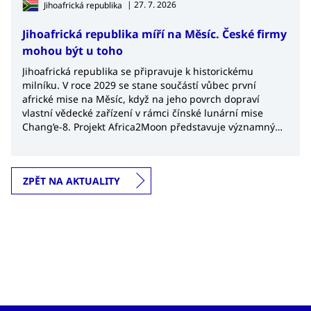
| 27. 7. 2026
Jihoafrická republika
Jihoafrická republika míří na Měsíc. České firmy
mohou být u toho
Jihoafrická republika se připravuje k historickému
milníku. V roce 2029 se stane součástí vůbec první
africké mise na Měsíc, když na jeho povrch dopraví
vlastní vědecké zařízení v rámci čínské lunární mise
Chang’e-8. Projekt Africa2Moon představuje významný
krok nejen pro africký kosmický výzkum, ale také
potvrzuje rostoucí význam Jihoafrické republiky v
globálním kosmickém průmyslu.
ZPĚT NA AKTUALITY