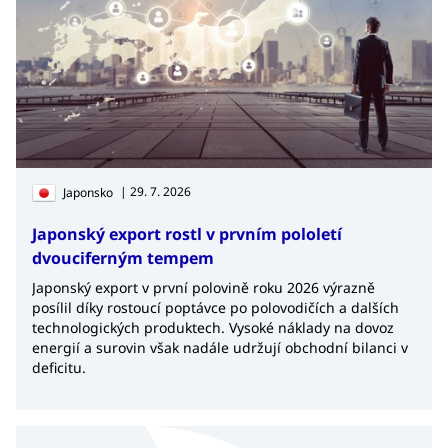
| 29. 7. 2026
Japonsko
Japonský export rostl v prvním pololetí
dvouciferným tempem
Japonský export v první polovině roku 2026 výrazně
posílil díky rostoucí poptávce po polovodičích a dalších
technologických produktech. Vysoké náklady na dovoz
energií a surovin však nadále udržují obchodní bilanci v
deficitu.