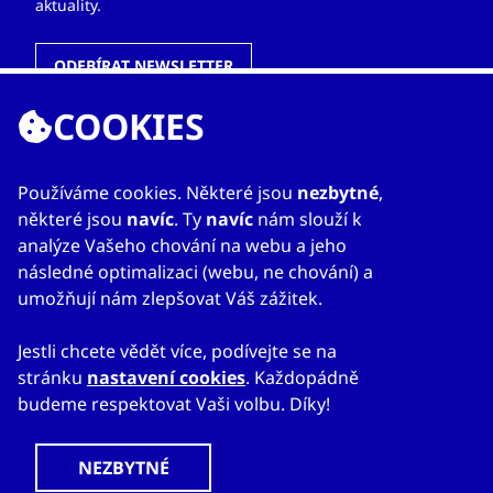
aktuality.
ODEBÍRAT NEWSLETTER
COOKIES
ODKAZY
Používáme cookies. Některé jsou
nezbytné
,
některé jsou
navíc
. Ty
navíc
nám slouží k
O nás
analýze Vašeho chování na webu a jeho
Zahraniční kanceláře
následné optimalizaci (webu, ne chování) a
Služby
umožňují nám zlepšovat Váš zážitek.
Kontakty
Jestli chcete vědět více, podívejte se na
stránku
nastavení cookies
. Každopádně
budeme respektovat Vaši volbu. Díky!