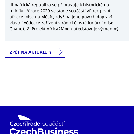
Jihoafrická republika se připravuje k historickému
milníku. V roce 2029 se stane součástí vůbec první
africké mise na Měsíc, když na jeho povrch dopraví
vlastní vědecké zařízení v rámci čínské lunární mise
Chang’e-8. Projekt Africa2Moon představuje významný
krok nejen pro africký kosmický výzkum, ale také
potvrzuje rostoucí význam Jihoafrické republiky v
globálním kosmickém průmyslu.
ZPĚT NA AKTUALITY