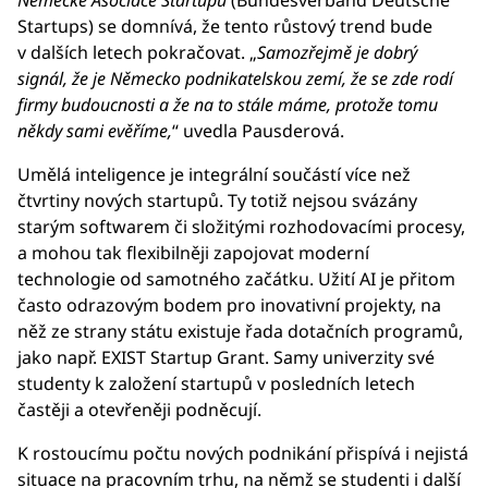
Startups) se domnívá, že tento růstový trend bude
v dalších letech pokračovat. „
Samozřejmě je dobrý
signál, že je Německo podnikatelskou zemí, že se zde rodí
firmy budoucnosti a že na to stále máme, p
rotože tomu
někdy sami evěříme
,
“ uvedla Pausderová.
Umělá inteligence je integrální součástí více než
čtvrtiny nových startupů. Ty totiž nejsou svázány
starým softwarem či složitými rozhodovacími procesy,
a mohou tak flexibilněji zapojovat moderní
technologie od samotného začátku. Užití AI je přitom
často odrazovým bodem pro inovativní projekty, na
něž ze strany státu existuje řada dotačních programů,
jako např. EXIST Startup Grant. Samy univerzity své
studenty k založení startupů v posledních letech
častěji a otevřeněji podněcují.
K rostoucímu počtu nových podnikání přispívá i nejistá
situace na pracovním trhu, na němž se studenti i další