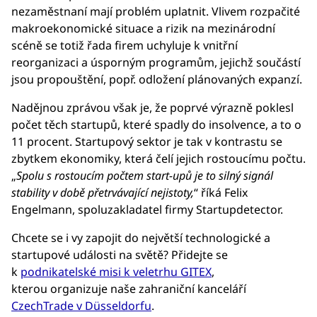
nezaměstnaní mají problém uplatnit. Vlivem rozpačité
makroekonomické situace a rizik na mezinárodní
scéně se totiž řada firem uchyluje k vnitřní
reorganizaci a úsporným programům, jejichž součástí
jsou propouštění, popř. odložení plánovaných expanzí.
Nadějnou zprávou však je, že poprvé výrazně poklesl
počet těch startupů, které spadly do insolvence, a to o
11 procent. Startupový sektor je tak v kontrastu se
zbytkem ekonomiky, která čelí jejich rostoucímu počtu.
„
Spolu s rostoucím počtem start-upů je to silný signál
stability v době přetrvávající nejistoty,
“ říká Felix
Engelmann, spoluzakladatel firmy Startupdetector.
Chcete se i vy zapojit do největší technologické a
startupové události na světě? Přidejte se
k
podnikatelské misi k veletrhu GITEX
,
kterou
organizuje naše zahraniční kanceláří
CzechTrade v Düsseldorfu
.