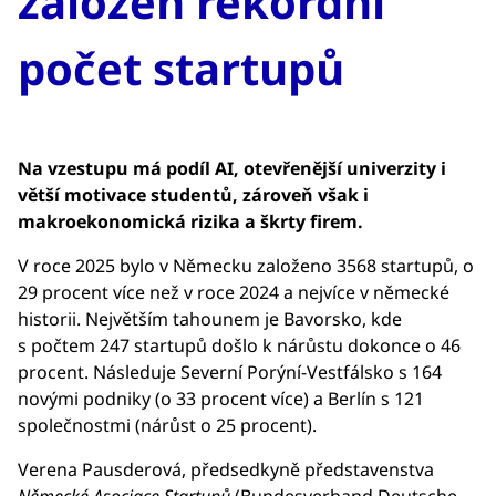
založen rekordní
počet startupů
Na vzestupu má podíl AI, otevřenější univerzity i
větší motivace studentů, zároveň však i
makroekonomická rizika a škrty firem.
V roce 2025 bylo v Německu založeno 3568 startupů, o
29 procent více než v roce 2024 a nejvíce v německé
historii. Největším tahounem je Bavorsko, kde
s počtem 247 startupů došlo k nárůstu dokonce o 46
procent. Následuje Severní Porýní-Vestfálsko s 164
novými podniky (o 33 procent více) a Berlín s 121
společnostmi (nárůst o 25 procent).
Verena Pausderová, předsedkyně představenstva
Německé Asociace Startupů
(Bundesverband Deutsche