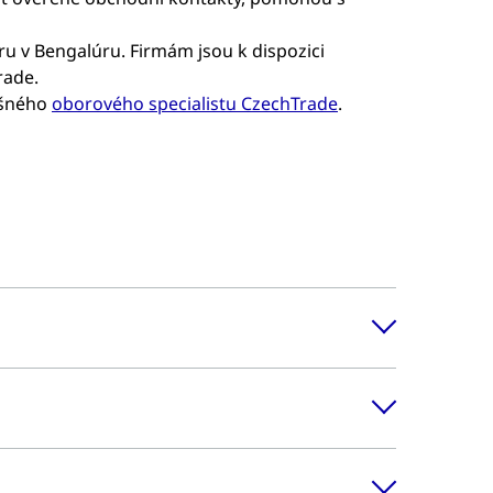
u v Bengalúru. Firmám jsou k dispozici
rade.
ušného
oborového specialistu CzechTrade
.
novou ekonomickou velmoc. Indičtí představitelé
 ekonomiky.