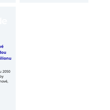
vé
udou
bilionu
aby
nové,
é