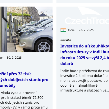
| 23. 7. 2025
Indie
Novinka
Investice do nízkouhlíko
infrastruktury v Indii b
do roku 2025 ve výši 2,4 
| 30. 9. 2025
ie
dolarů
Indie bude potřebovat do roku 2050
zřídí přes 72 tisíc
investice 2,4 bilionu dolarů, 
ých dobíjecích stanic pro
mohla uspokojit poptávku po 
romobily
odolné a nízkouhlíkové
infrastruktuře a službách ve
 vláda vydala provozní
městech, uvedla práva Světov
pro instalaci téměř 72 300
banky. Dále by...
ch dobíjecích stanic pro
omobily (EV) v rámci programu