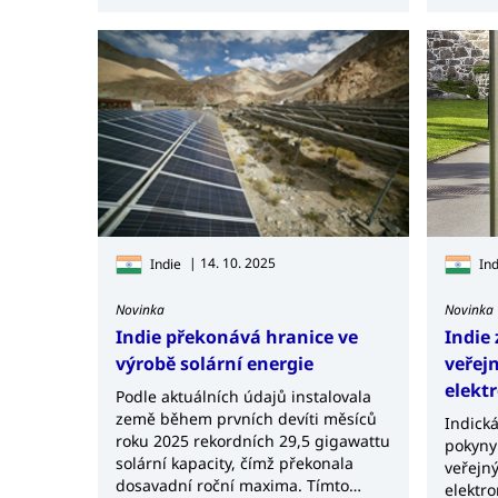
| 14. 10. 2025
Indie
Ind
Novinka
Novinka
Indie překonává hranice ve
Indie 
výrobě solární energie
veřejn
elekt
Podle aktuálních údajů instalovala
země během prvních devíti měsíců
Indická
roku 2025 rekordních 29,5 gigawattu
pokyny 
solární kapacity, čímž překonala
veřejný
dosavadní roční maxima. Tímto
elektr