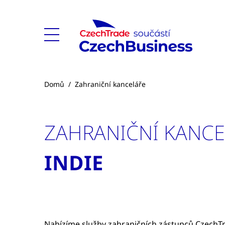
Domů
/
Zahraniční kanceláře
ZAHRANIČNÍ KANC
INDIE
Nabízíme služby zahraničních zástupců CzechTra