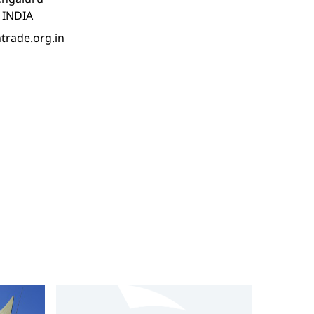
 INDIA
trade.org.in
modelu se může jednat o importéry,
 zákazníky. K tomu je možné využít veřejně
působí, a dále například seznamů vystavovatelů na
anceláře pomohou najít takové partnery, kteří
 produkci, obchodních záměrech a zkušenostech
e. Na základě těchto informací zahraniční
e velmi důležité zjistit a oslovit správnou osobu.
ce na tyto lidi však nebývají zejména u větších