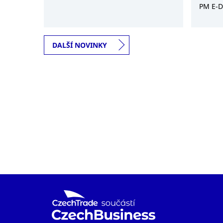
tempem se Indie přibližuje svému ...
PM E-D
hodnot
vyčleni.
DALŠÍ NOVINKY