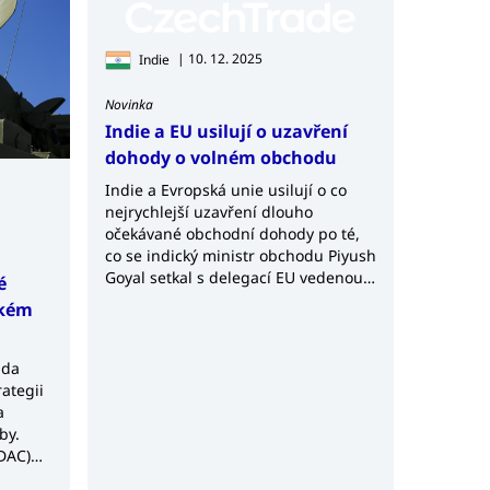
komunikaci podpořit také telefonicky.
 lokálními pracovními silami, není problémem
| 10. 12. 2025
Indie
i zaměstnanci indických firem během získávání
Novinka
Indie a EU usilují o uzavření
nictvím aplikací Zoom nebo Skype. Obchodní
dohody o volném obchodu
mami, během nichž je možné např. odprezentovat
Indie a Evropská unie usilují o co
nejrychlejší uzavření dlouho
e zde samozřejmě možnost připravit osobní
očekávané obchodní dohody po té,
co se indický ministr obchodu Piyush
 tyto partnery prověřit, zda proti nim není
Goyal setkal s delegací EU vedenou
é
evropským komisařem pro obchod ...
ckém
áda
ategii
a
by.
(DAC)
dnot...