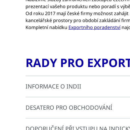
prezentací vašeho produktu nebo poradí s výb
Od roku 2017 mají české firmy možnost zahájit 
kancelářské prostory pro období zakládání fir
Kompletní nabídku
Exportního poradenství
najd
RADY PRO EXPORT
INFORMACE O INDII
DESATERO PRO OBCHODOVÁNÍ
Indie se řadí mezi nejrychleji se rozvíjející e
rádi zdůrazňují, že veškerého pokroku posledníc
DOPORUČENÍ PŘI VSTUPU NA INDICK