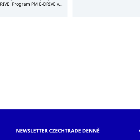
RIVE. Program PM E-DRIVE v
ě 1,2 miliardy dolarů
..
NEWSLETTER CZECHTRADE DENNĚ