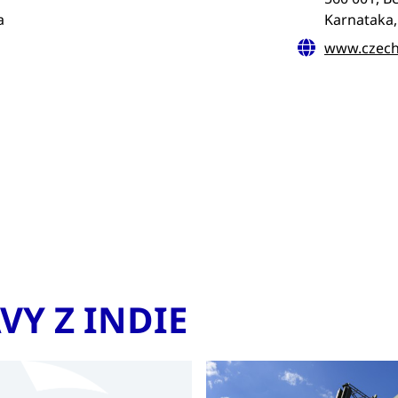
a
Karnataka,
www.czech
chodních partnerů. V závislosti na zamýšleném obchodním 
technologické kooperace, obchodní zástupce nebo o koncové
možností je využití řady firemních asociací, které v Indii 
ám díky mnohaletým zkušenostem s teritoriem zahraniční k
třeba, abyste kancelář CzechTrade Indie informovali o své
slat tzv. top 5 skutečností, které vás odlišují od konkurenc
irší seznam vytipovaných firem, který vám následně zašle.
VY Z INDIE
 protřídit, vybrat ty nejzajímavější a tyto pak oslovit. Zde j
ím postavením v rámci firemní hierarchie. Kontaktní informa