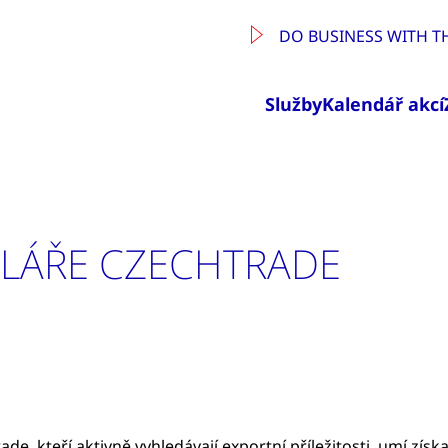
DO BUSINESS WITH T
Služby
Kalendář akcí
ELÁŘE CZECHTRADE
de, kteří aktivně vyhledávají exportní příležitosti, umí zí