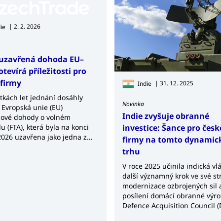
třeba se k nim propracovat.
indické firmy většinou nereagují a je tedy nutné emailovou 
ám pomoci i s tímto krokem a díky skutečnosti, že disponují
| 2. 2. 2026
ie
 velmi přínosné, zejména při komunikaci s níže postaveným
uzavřená dohoda EU–
strikcí velmi rozšířily virtuální schůzky například prostřed
otevírá příležitosti pro
 velmi žádoucí.
 firmy
| 31. 12. 2025
Indie
jednání mezi řediteli kanceláří CzechTrade a indickými fir
uktové vzorky. Po obnovení mezinárodní letecké přepravy j
tkách let jednání dosáhly
Novinka
 Evropská unie (EU)
Indie zvyšuje obranné
ové dohody o volném
lupráce s indickými partnery jednoznačně doporučuje nechat
investice: Šance pro česk
 (FTA), která byla na konci
latky atp. I s tímto vám kanceláře pomohou.
2026 uzavřena jako jedna z
firmy na tomto dynami
ích bilaterálních obchodních
trhu
souč...
V roce 2025 učinila indická vl
další významný krok ve své str
modernizace ozbrojených sil 
posílení domácí obranné výro
Defence Acquisition Council 
schválil obranné zakázky v ho