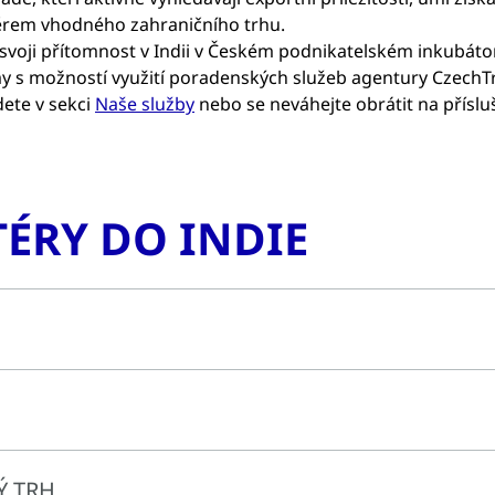
ěrem vhodného zahraničního trhu.
svoji přítomnost v Indii v Českém podnikatelském inkubátor
my s možností využití poradenských služeb agentury CzechT
ete v sekci
Naše služby
nebo se neváhejte obrátit na přísl
ÉRY DO INDIE
konomiky světa a společně s Čínou je považována za budoucí 
h let dosáhla Indie v prostředí stabilní demokracie a tržní
Ý TRH