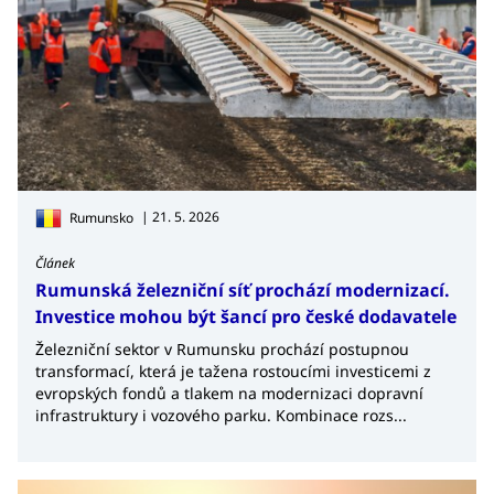
| 21. 5. 2026
Rumunsko
Článek
Rumunská železniční síť prochází modernizací.
Investice mohou být šancí pro české dodavatele
Železniční sektor v Rumunsku prochází postupnou
transformací, která je tažena rostoucími investicemi z
evropských fondů a tlakem na modernizaci dopravní
infrastruktury i vozového parku. Kombinace rozs...