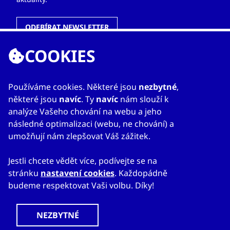
ODEBÍRAT NEWSLETTER
COOKIES
ODKAZY
Používáme cookies. Některé jsou
nezbytné
,
některé jsou
navíc
. Ty
navíc
nám slouží k
O nás
analýze Vašeho chování na webu a jeho
Zahraniční kanceláře
následné optimalizaci (webu, ne chování) a
Služby
umožňují nám zlepšovat Váš zážitek.
Kontakty
Jestli chcete vědět více, podívejte se na
stránku
nastavení cookies
. Každopádně
budeme respektovat Vaši volbu. Díky!