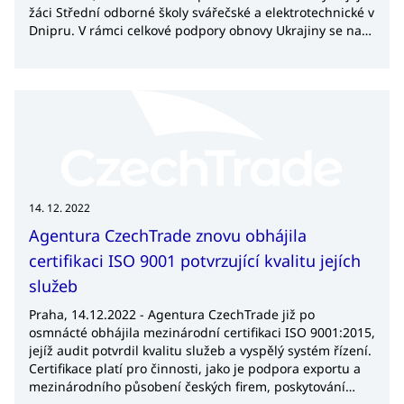
žáci Střední odborné školy svářečské a elektrotechnické v
Dnipru. V rámci celkové podpory obnovy Ukrajiny se na
dodání notebooků na Ukrajinu podílela také agentura na
podporu obchodu CzechTrade, která pomohla se
zprostředkováním kontaktu na ukrajinskou školu,
propojila jednotlivé subjekty a oslovila další české firmy k
poskytnutí starších přístrojů.
14. 12. 2022
Agentura CzechTrade znovu obhájila
certifikaci ISO 9001 potvrzující kvalitu jejích
služeb
Praha, 14.12.2022 - Agentura CzechTrade již po
osmnácté obhájila mezinárodní certifikaci ISO 9001:2015,
jejíž audit potvrdil kvalitu služeb a vyspělý systém řízení.
Certifikace platí pro činnosti, jako je podpora exportu a
mezinárodního působení českých firem, poskytování