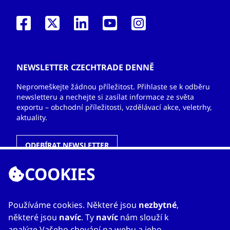
NEWSLETTER CZECHTRADE DENNĚ
Nepromeškejte žádnou příležitost. Přihlaste se k odběru
newsletteru a nechejte si zasílat informace ze světa
exportu – obchodní příležitosti, vzdělávací akce, veletrhy,
aktuality.
ODEBÍRAT NEWSLETTER
COOKIES
ODKAZY
Používáme cookies. Některé jsou
nezbytné
,
některé jsou
navíc
. Ty
navíc
nám slouží k
O nás
analýze Vašeho chování na webu a jeho