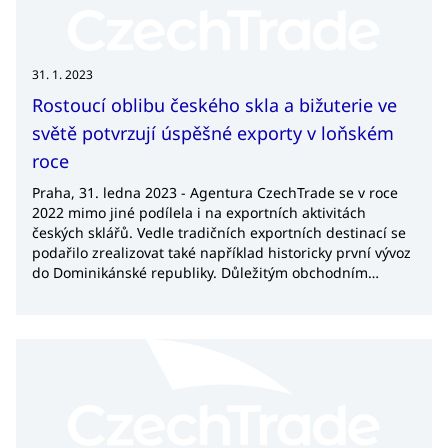
31. 1. 2023
Rostoucí oblibu českého skla a bižuterie ve
světě potvrzují úspěšné exporty v loňském
roce
Praha, 31. ledna 2023 - Agentura CzechTrade se v roce
2022 mimo jiné podílela i na exportních aktivitách
českých sklářů. Vedle tradičních exportních destinací se
podařilo zrealizovat také například historicky první vývoz
do Dominikánské republiky. Důležitým obchodním
partnerem byla agentura pro společnosti vyvážející do
Číny, kterou většinu roku omezovaly přetrvávající
lockdowny.