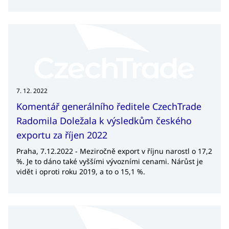
poradenských a asistenčních služeb či organizace
vzdělávacích akcí z pohledu exportu a další. CzechTrade
je držitelem certifikace od roku 2002.
7. 12. 2022
Komentář generálního ředitele CzechTrade
Radomila Doležala k výsledkům českého
exportu za říjen 2022
Praha, 7.12.2022 - Meziročně export v říjnu narostl o 17,2
%. Je to dáno také vyššími vývozními cenami. Nárůst je
vidět i oproti roku 2019, a to o 15,1 %.