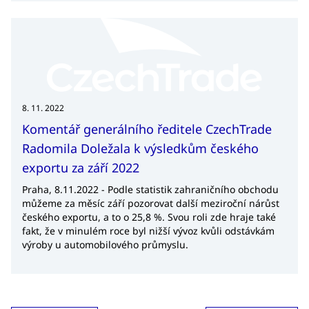
kreativní průmysl prostřednictvím národní platformy
Design Centrum CzechTrade, která efektivně propojuje
kreativní a podnikatelské sféry s využitím designu jako
konkurenční výhody.
8. 11. 2022
Komentář generálního ředitele CzechTrade
Radomila Doležala k výsledkům českého
exportu za září 2022
Praha, 8.11.2022 - Podle statistik zahraničního obchodu
můžeme za měsíc září pozorovat další meziroční nárůst
českého exportu, a to o 25,8 %. Svou roli zde hraje také
fakt, že v minulém roce byl nižší vývoz kvůli odstávkám
výroby u automobilového průmyslu.