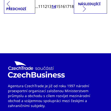
NÁSLEDUJÍCÍ
...
11
12
13
14
15
16
17
18
PŘEDCHOZÍ
Agentura CzechTrade je již od roku 1997 národní
proexportní organizací založenou Ministerstvem
průmyslu a obchodu s cílem rozvíjet mezinárodní
obchod a vzájemnou spolupráci mezi českými a
zahraničními subjekty.