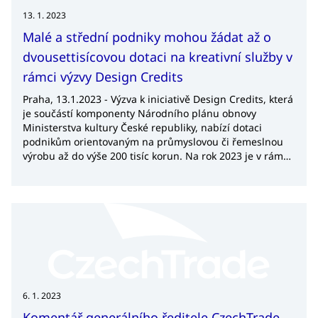
13. 1. 2023
Malé a střední podniky mohou žádat až o
dvousettisícovou dotaci na kreativní služby v
rámci výzvy Design Credits
Praha, 13.1.2023 - Výzva k iniciativě Design Credits, která
je součástí komponenty Národního plánu obnovy
Ministerstva kultury České republiky, nabízí dotaci
podnikům orientovaným na průmyslovou či řemeslnou
výrobu až do výše 200 tisíc korun. Na rok 2023 je v rámci
výzvy alokováno 10 milionů korun. Ministerstvo kultury a
agentura na podporu obchodu CzechTrade tím chtějí
podpořit propojení malých a středních firem s
kreativními profesionály, kteří firmám pomohou inovovat
design produktů. O to se v rámci národní platformy
Design Centrum stará agentura CzechTrade, která je
zprostředkujícím subjektem výzvy. Příjem žádostí byl
zahájen 3. ledna.
6. 1. 2023
Komentář generálního ředitele CzechTrade