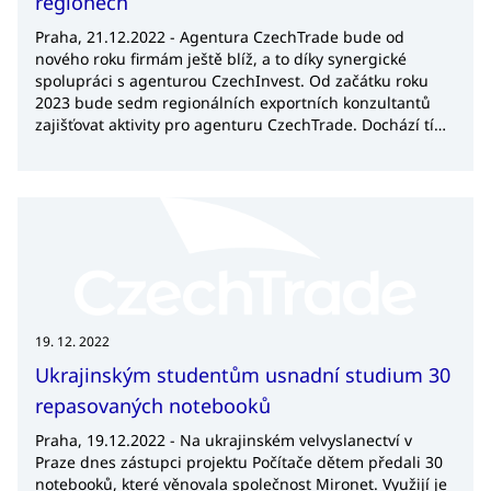
regionech
Praha, 21.12.2022 - Agentura CzechTrade bude od
nového roku firmám ještě blíž, a to díky synergické
spolupráci s agenturou CzechInvest. Od začátku roku
2023 bude sedm regionálních exportních konzultantů
zajišťovat aktivity pro agenturu CzechTrade. Dochází tím
k ještě užší spolupráci a efektivnějšímu fungování týmů
obou agentur. CzechTrade se tímto krokem více přiblíží
regionálním firmám ve všech krajích České republiky a
zkvalitní své služby na podporu exportu.
19. 12. 2022
Ukrajinským studentům usnadní studium 30
repasovaných notebooků
Praha, 19.12.2022 - Na ukrajinském velvyslanectví v
Praze dnes zástupci projektu Počítače dětem předali 30
notebooků, které věnovala společnost Mironet. Využijí je