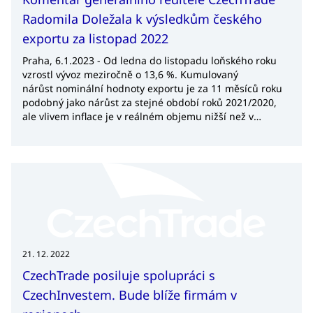
Radomila Doležala k výsledkům českého
exportu za listopad 2022
Praha, 6.1.2023 - Od ledna do listopadu loňského roku
vzrostl vývoz meziročně o 13,6 %. Kumulovaný
nárůst nominální hodnoty exportu je za 11 měsíců roku
podobný jako nárůst za stejné období roků 2021/2020,
ale vlivem inflace je v reálném objemu nižší než v
přechozím roce. Nicméně lze již dnes předpokládat, že
se meziroční vývoz zvýší ve dvojciferném módu, což lze v
každém případě považovat za úspěch českých exportérů.
21. 12. 2022
CzechTrade posiluje spolupráci s
CzechInvestem. Bude blíže firmám v