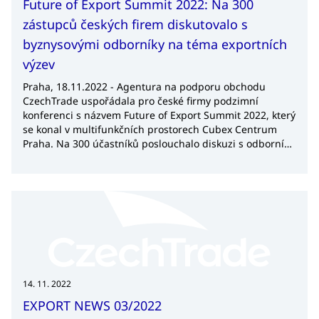
Future of Export Summit 2022: Na 300
zástupců českých firem diskutovalo s
byznysovými odborníky na téma exportních
výzev
Praha, 18.11.2022 - Agentura na podporu obchodu
CzechTrade uspořádala pro české firmy podzimní
konferenci s názvem Future of Export Summit 2022, který
se konal v multifunkčních prostorech Cubex Centrum
Praha. Na 300 účastníků poslouchalo diskuzi s odborníky
z českých exportně orientovaných společností, jako je
například Petrof, Wikow Industry nebo Plzeňský Prazdroj.
Na závěr se účastníci mohli se svými otázkami zapojovat
do diskuzních bloků na témata dnešní doby, jako je
udržitelnost v podnikání, specifika vybraných teritorií
nebo digitalizace.
14. 11. 2022
EXPORT NEWS 03/2022