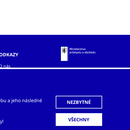
ODKAZY
O nás
Zahraniční kanceláře
Služby
Kontakty
ebu a jeho následné
y!
ýhrada
Ochrana osobních údajů
Obchodní podmínky