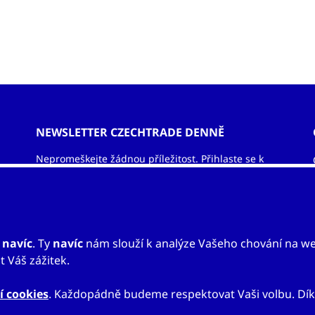
kací.
NEWSLETTER CZECHTRADE DENNĚ
Nepromeškejte žádnou příležitost. Přihlaste se k
odběru newsletteru a nechejte si zasílat informace
ze světa exportu – obchodní příležitosti, vzdělávací
akce, veletrhy, aktuality.
ODEBÍRAT NEWSLETTER
u
navíc
. Ty
navíc
nám slouží k analýze Vašeho chování na w
 Váš zážitek.
í cookies
. Každopádně budeme respektovat Vaši volbu. Dík
Mapa webu
Prohlášení o přístupnosti
Nastavení cookies
Právní v