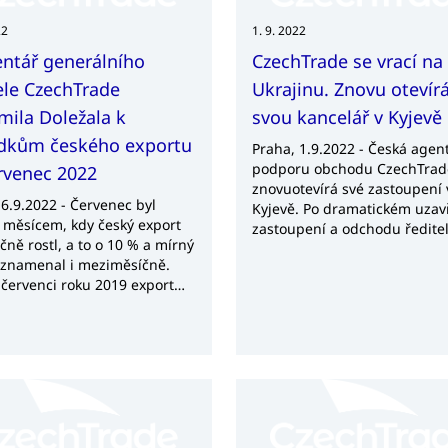
ní bloky včetně panelové
e. Na své si přijdou
22
1. 9. 2022
atelé, CEO, obchodní ředitelé
ntář generálního
CzechTrade se vrací na
xportní manažeři, ale také
ele CzechTrade
Ukrajinu. Znovu otevír
i na udržitelnost a business
pment.
ila Doležala k
svou kancelář v Kyjevě
edkům českého exportu
Praha, 1.9.2022 - Česká agen
podporu obchodu CzechTrad
rvenec 2022
znovuotevírá své zastoupení 
 6.9.2022 - Červenec byl
Kyjevě. Po dramatickém uzav
 měsícem, kdy český export
zastoupení a odchodu ředite
čně rostl, a to o 10 % a mírný
kanceláře se Oksana Antone
aznamenal i meziměsíčně.
vrací, aby rychle pomohla č
 červenci roku 2019 export
firmám uspokojit novou popt
 o 14,4 %. Nadále platí, že
na ukrajinském trhu. Kvůli o
být čísla ovlivněna inflačním
dodávek zboží z Ruska a Běl
em.
hledají ukrajinské podniky n
dodavatele, což je pro české 
příležitost. Zároveň je tam p
po zboží, které nemohou vyr
dodávat firmy z okupovaných