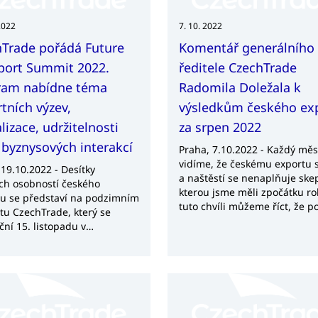
2022
7. 10. 2022
hTrade pořádá Future
Komentář generálního
port Summit 2022.
ředitele CzechTrade
ram nabídne téma
Radomila Doležala k
tních výzev,
výsledkům českého ex
alizace, udržitelnosti
za srpen 2022
byznysových interakcí
Praha, 7.10.2022 - Každý měs
vidíme, že českému exportu s
 19.10.2022 - Desítky
a naštěstí se nenaplňuje ske
ých osobností českého
kterou jsme měli zpočátku ro
u se představí na podzimním
tuto chvíli můžeme říct, že p
u CzechTrade, který se
nenastane neočekávaná udál
ční 15. listopadu v
tak český export zůstane siln
dních hodinách v Cubex
mohl by dokonce pokračovat 
 Praha. Odborný program
tomto pozitivním trendu.
e řečníky s tématy, která se
věnovat exportním výzvám,
izaci či transformaci české
iky. Následovat budou