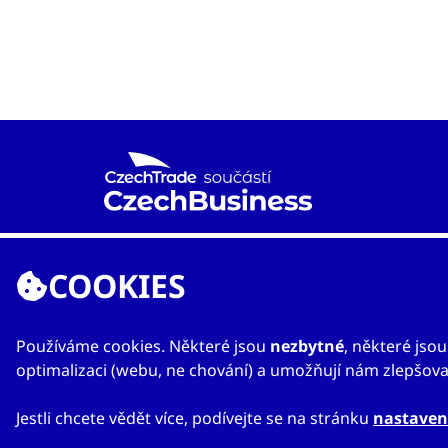
komuni
Agentura CzechTrade je již od roku 1997 národní
proexportní organizací založenou Ministerstvem
COOKIES
průmyslu a obchodu s cílem rozvíjet mezinárodní
obchod a vzájemnou spolupráci mezi českými a
zahraničními subjekty.
Používáme cookies. Některé jsou
nezbytné
, některé jso
optimalizaci (webu, ne chování) a umožňují nám zlepšovat
Jestli chcete vědět více, podívejte se na stránku
nastaven
© 2023 CzechTrade