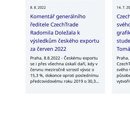
%, a oděvy a textilie, kde došlo ke
zvýšení o 124 %, respektive o 90,5
8. 8. 2022
14. 7. 2
%.
Komentář generálního
Czech
ředitele CzechTrade
svého
Radomila Doležala k
grafi
výsledkům českého exportu
stude
za červen 2022
Tomáš
Praha, 8.8.2022 - Českému exportu
Praha,
se i přes všechna úskalí daří, kdy v
CzechT
červnu meziročně vzrostl vývoz o
svého 
15,3 %, dokonce oproti poslednímu
působe
předcovidovému roku 2019 o 30,3
vytvoři
%. Nadále platí, že mohou být čísla
Tu nav
ovlivněna inflačním faktorem.
studen
Zlíně. 
tento 
CzechT
nejlep
ročník
Fakult