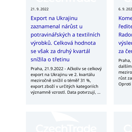
diskuz
průmyslu a obchodu ČR. Do
diskuz
21. 9. 2022
6. 9. 20
projektu se zapojí i studenti ČVUT.
podnik
Export na Ukrajinu
Kome
nebo e
zaznamenal nárůst u
ředit
expert
develo
potravinářských a textilních
Radom
výrobků. Celková hodnota
výsl
se však za druhý kvartál
za če
snížila o třetinu
Praha,
dalším
Praha, 21.9.2022 - Ačkoliv se celkový
meziro
export na Ukrajinu ve 2. kvartálu
růst z
meziročně snížil o téměř 31 %,
Oproti
export zboží v určitých kategoriích
vzrostl
významně vzrostl. Data potvrzují, že
mohou 
největší meziroční nárůst ve vývozu
faktor
zaznamenaly položky, které
ekonomika zasažená válkou nejvíce
poptává a potřebuje. Jedná se
především o potravinářské výrobky,
jejichž vývoz se zvýšil o více než 135