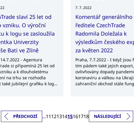
území. Prioritou na nejbližší 
měsíce je získat pro české fi
022
7. 7. 2022
poptávku od velkoobchodů z
Trade slaví 25 let od
Komentář generálního
zdravotnictví, energetiky,
zemědělství a stavebnictví.
 vzniku. O výroční
ředitele CzechTrade
ku k logu se zasloužila
Radomila Doležala k
ntka Univerzity
výsledkům českého ex
e Bati ve Zlíně
za květen 2022
 14.7.2022 - Agentura
Praha, 7.7.2022 - I když jsou f
rade si připomíná 25 let od
tím pádem také jejich export,
vzniku a k dlouholetému
ovlivňovány dopady pandem
ní na trhu se rozhodla
koronaviru a válkou na Ukraji
t také jubilejní grafiku k logu.
zahraniční obchod stále fung
rhla Petra Podsedníková,
čemž svědčí výrazný květnov
tka Univerzity Tomáše Bati ve
nárůst exportu, jak proti lo
Její grafický návrh, který pro
roku, tak i předcovidovému r
rok doplňuje logo
2019, byť mohou být nominál
rade, byl vybrán jako
čísla částečně již ovlivněna
...
11
12
13
14
15
16
17
18
PŘEDCHOZÍ
NÁSLEDUJÍCÍ
ší v soutěži mezi studenty 5.
inflačním faktorem.
u ateliéru Grafický design
y multimediálních