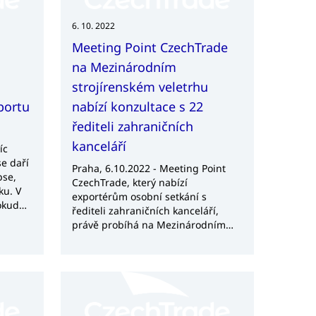
6. 10. 2022
Meeting Point CzechTrade
na Mezinárodním
strojírenském veletrhu
portu
nabízí konzultace s 22
řediteli zahraničních
kanceláří
íc
e daří
Praha, 6.10.2022 - Meeting Point
pse,
CzechTrade, který nabízí
ku. V
exportérům osobní setkání s
okud
řediteli zahraničních kanceláří,
ost,
právě probíhá na Mezinárodním
ý a
strojírenském veletrhu (MSV) v
v
Brně. Firmy konzultují s 22
zahraničními ředitelkami a řediteli,
kteří zde pomáhají řešit a posouvat
exportní aktivity v 31 zemích.
Součástí doprovodného programu