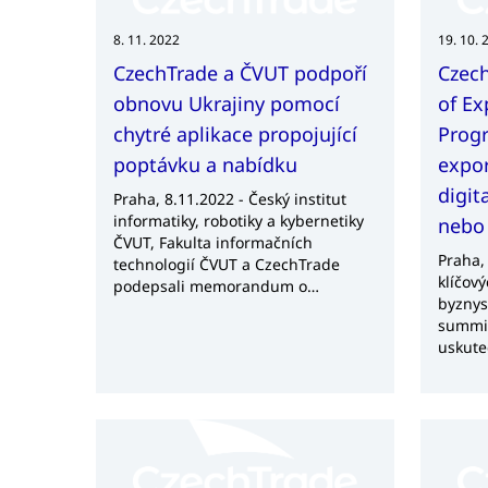
8. 11. 2022
19. 10. 
CzechTrade a ČVUT podpoří
Czec
obnovu Ukrajiny pomocí
of Ex
chytré aplikace propojující
Prog
poptávku a nabídku
expor
digit
Praha, 8.11.2022 - Český institut
informatiky, robotiky a kybernetiky
nebo 
ČVUT, Fakulta informačních
Praha,
technologií ČVUT a CzechTrade
klíčov
podepsali memorandum o
byznys
spolupráci v projektu Poptávky a
summit
nabídky Ukrajina 2022. Společný
uskute
projekt využije unikátní know-how
odpole
partnerů, jehož cílem je efektivně,
Centru
ekonomicky a digitálně podpořit
nabídn
obnovu ukrajinského
budou 
podnikatelského prostředí. Projekt
digital
podporuje také Business klub
ekonom
Ukrajina vedený Ministerstvem