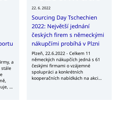
týdny a
rmy
22. 6. 2022
e
Sourcing Day Tschechien
2022: Největší jednání
českých firem s německými
portu
nákupčími probíhá v Plzni
Plzeň, 22.6.2022 - Celkem 11
německých nákupčích jedná s 61
irmy, a
českými firmami o vzájemné
 stále
spolupráci a konkrétních
ie
kooperačních nabídkách na akci
ně,
Sourcing Day Tschechien ve
uje, o
Vědeckotechnickém parku v Plzni.
ý
Agentura CzechTrade shromáždila
ňskému
poptávky od zahraničních firem a
oku
vybrala české dodavatele na míru
ní
německým zákazníkům.