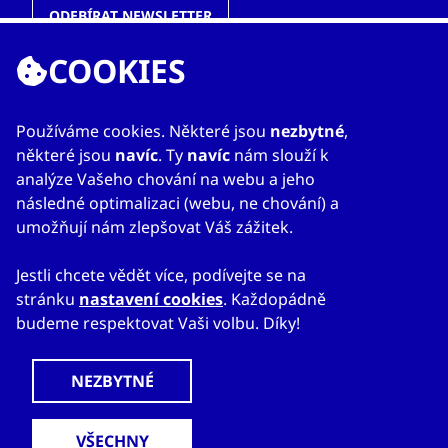
ODEBÍRAT NEWSLETTER
COOKIES
ODKAZY
Používáme cookies. Některé jsou
nezbytné
,
některé jsou
navíc
. Ty
navíc
nám slouží k
O nás
analýze Vašeho chování na webu a jeho
Zahraniční kanceláře
následné optimalizaci (webu, ne chování) a
Služby
umožňují nám zlepšovat Váš zážitek.
Kontakty
Jestli chcete vědět více, podívejte se na
stránku
nastavení cookies
. Každopádně
budeme respektovat Vaši volbu. Díky!
© 2023
Mapa webu
Prohlášení o přístupnosti
CzechTrade
Nastavení cookies
Právní výhrada