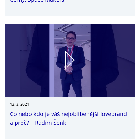
13. 3. 2024
Co nebo kdo je váš nejoblíbenější lovebrand
a proč? – Radim Šenk