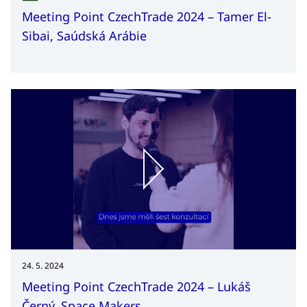
Meeting Point CzechTrade 2024 – Tamer El-
Sibai, Saúdská Arábie
24. 5. 2024
Meeting Point CzechTrade 2024 – Lukáš
Černý, Space Makers