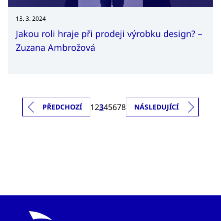
13. 3. 2024
Jakou roli hraje při prodeji výrobku design? –
Zuzana Ambrožová
1
2
3
4
5
6
7
8
PŘEDCHOZÍ
NÁSLEDUJÍCÍ