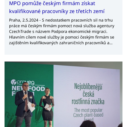
MPO pomůže českým firmám získat
kvalifikované pracovníky ze třetích zemí
Praha, 2.5.2024 - S nedostatkem pracovních sil na trhu
práce má českým firmám pomoct nová služba agentury
CzechTrade s názvem Podpora ekonomické migraci.
Hlavním cílem nové služby je pomoci českým firmám se
zajištěním kvalifikovaných zahraničních pracovníků a
posílit tak konkurenceschopnost české ekonomiky. Služba
je poskytována v zemích, na které cílí vládní Program
kvalifikovaný zaměstnanec, jehož gestorem je
Ministerstvo průmyslu a obchodu (MPO). Jedná se
například o země, jako je Gruzie, Arménie, Srbsko nebo
Černá Hora. Novinka byla spuštěna 1. května 2024.