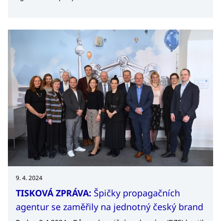
získali informace o ESG a inspirovali se udržitelnými
projekty českých firem, jako je například Plastia, Balance
is Motion nebo Stingl Design. Akce byla součástí
festivalu New European Bauhaus, který byl zahájen 9. 4.
v Bruselu a pokračuje napříč Evropou.
9. 4. 2024
TISKOVÁ ZPRÁVA:
Špičky propagačních
agentur se zaměřily na jednotný český brand