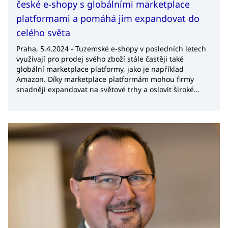
české e-shopy s globálními marketplace
platformami a pomáhá jim expandovat do
celého světa
Praha, 5.4.2024 - Tuzemské e-shopy v posledních letech
využívají pro prodej svého zboží stále častěji také
globální marketplace platformy, jako je například
Amazon. Díky marketplace platformám mohou firmy
snadněji expandovat na světové trhy a oslovit široké
spektrum zákazníků. Produkty lze online prodávat na
trzích, kde zatím firmy nepůsobí, a to s téměř nulovou
investicí do e-shopového řešení. O aktuálních
příležitostech pro české firmy v 54 zemích světa na
marketplace summitu BaseLinker EXPO 2024 hovořila
Zuzana Jesenská, exportní konzultantka agentury na
podporu obchodu CzechTrade. Představila také služby
agentury v oblasti e-commerce, prostřednictvím kterých
firmám pomáhá se správným nastavením prodejů na
marketplace platformách.