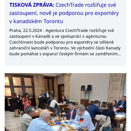
TISKOVÁ ZPRÁVA:
CzechTrade rozšiřuje své
zastoupení, nově je podporou pro exportéry
v kanadském Torontu
Praha, 22.5.2024 - Agentura CzechTrade rozšiřuje své
zastoupení v Kanadě a ve spolupráci s agenturou
CzechInvest bude podporou pro exportéry ve sdílené
zahraniční kanceláři v Torontu. Ve východní části Kanady
bude pomáhat s expanzí českým firmám se zaměřením
na inovace, IT, AI a kyberbezpečnost, udržitelnost či
chytré zemědělství. Nové zastoupení CzechTrade v
Torontu je v rámci jedné ze 14 sdílených kanceláří
společné sítě obou agentur. Tato synergie mezi
agenturami není ojedinělá, společné prostory sdílí
nejenom v zahraničí, ale také v 7 regionech Česka.