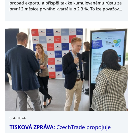
propad exportu a přispěl tak ke kumulovanému růstu za
první 2 měsíce prvního kvartálu o 2,3 %. To lze považovat
za pozitivní zprávu s ohledem na vysokou hodnotu
českého exportu v 1. kvartálu loňského roku.
5. 4. 2024
TISKOVÁ ZPRÁVA:
CzechTrade propojuje