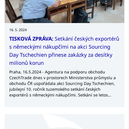
16. 5. 2024
TISKOVÁ ZPRÁVA:
Setkání českých exportérů
s německými nákupčími na akci Sourcing
Day Tschechien přinese zakázky za desítky
milionů korun
Praha, 16.5.2024 - Agentura na podporu obchodu
CzechTrade dnes v prostorech Ministerstva průmyslu a
obchodu ČR uspořádala akci Sourcing Day Tschechien,
jubilejní 10. ročník tuzemského setkání českých
exportérů s německými nákupčími. Setkání se letos
zúčastnilo 47 českých firem, které konzultovaly své
obchodní záměry s 5 německými nákupčími napříč
obory. Akce proběhla ve spolupráci se Spolkovým svazem
nákupu, materiálového hospodářství a logistiky (BME) a
Exportní garanční a pojišťovací společností (EGAP).