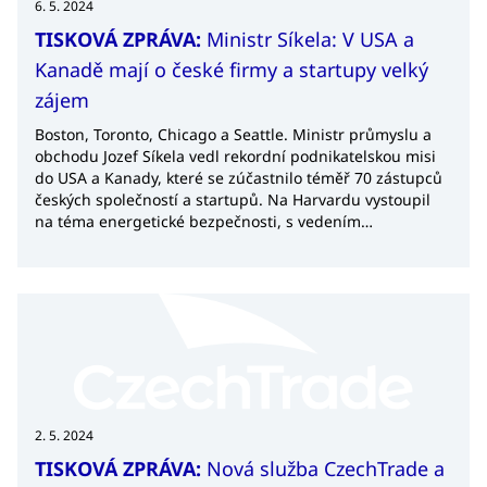
6. 5. 2024
TISKOVÁ ZPRÁVA:
Ministr Síkela: V USA a
Kanadě mají o české firmy a startupy velký
zájem
Boston, Toronto, Chicago a Seattle. Ministr průmyslu a
obchodu Jozef Síkela vedl rekordní podnikatelskou misi
do USA a Kanady, které se zúčastnilo téměř 70 zástupců
českých společností a startupů. Na Harvardu vystoupil
na téma energetické bezpečnosti, s vedením
významných společností jednal o investicích v České
republice a v rámci politických jednání diskutoval o
prohloubení vzájemné hospodářské spolupráce. Na
byznysových fórech a dalších akcích pak představil české
firmy a jejich potenciál.
2. 5. 2024
TISKOVÁ ZPRÁVA:
Nová služba CzechTrade a