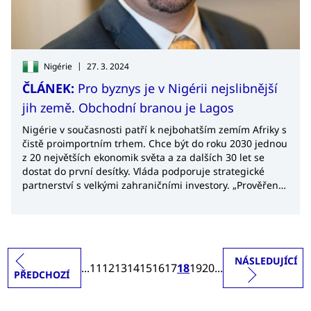
|
Nigérie
27. 3. 2024
ČLÁNEK:
Pro byznys je v Nigérii nejslibnější
jih země. Obchodní branou je Lagos
Nigérie v současnosti patří k nejbohatším zemím Afriky s
čistě proimportním trhem. Chce být do roku 2030 jednou
z 20 největších ekonomik světa a za dalších 30 let se
dostat do první desítky. Vláda podporuje strategické
partnerství s velkými zahraničními investory. „Prověřený
obchodní partner je tu klíčem,“ říká ředitel zahraniční
kanceláře CzechTrade v Lagosu Štěpán Beneš.
NÁSLEDUJÍCÍ
...
11
12
13
14
15
16
17
18
19
20
...
PŘEDCHOZÍ