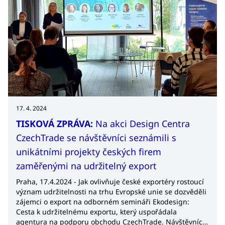
17. 4. 2024
TISKOVÁ ZPRÁVA:
Na akci Design Centra
CzechTrade se návštěvníci seznámili s
unikátními projekty českých firem
zaměřenými na udržitelný export
Praha, 17.4.2024 - Jak ovlivňuje české exportéry rostoucí
význam udržitelnosti na trhu Evropské unie se dozvěděli
zájemci o export na odborném semináři Ekodesign:
Cesta k udržitelnému exportu, který uspořádala
agentura na podporu obchodu CzechTrade. Návštěvníci