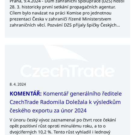
Praha, 9.4.2024 - Dům zahraniční spolupráce (DZS) hostil
28. 3. historicky první setkání propagačních agentur.
Cílem bylo navázat na práci Komise pro jednotnou
prezentaci Česka v zahraničí řízené Ministerstvem
zahraničních věcí. Pozvání DZS přijaly špičky Českých
center, Národní sportovní agentury a agentur
CzechInvest, CzechTourism a CzechTrade.
8. 4. 2024
KOMENTÁŘ:
Komentář generálního ředitele
CzechTrade Radomila Doležala k výsledkům
českého exportu za únor 2024
V únoru český vývoz zaznamenal po čtvrt roce čekání
opět pozitivní růst oproti minulému roku, a to o
dvojciferných 10,2 %. Tento růst vyhladil i lednový