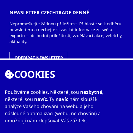
NEWSLETTER CZECHTRADE DENNĚ
Nepromeškejte žádnou příležitost. Přihlaste se k odběru
newsletteru a nechejte si zasílat informace ze světa
exportu – obchodní příležitosti, vzdělávací akce, veletrhy,
aktuality.
ODEBÍRAT NEWSLETTER
COOKIES
ODKAZY
Používáme cookies. Některé jsou
nezbytné
,
některé jsou
navíc
. Ty
navíc
nám slouží k
O nás
analýze Vašeho chování na webu a jeho
Zahraniční kanceláře
následné optimalizaci (webu, ne chování) a
Služby
umožňují nám zlepšovat Váš zážitek.
Kontakty