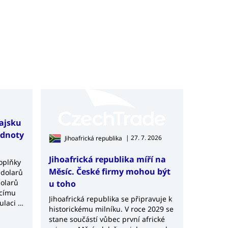
hajsku
odnoty
| 27. 7. 2026
Jihoafrická republika
Jihoafrická republika míří na
doplňky
Měsíc. České firmy mohou být
 dolarů
dolarů
u toho
ucímu
Jihoafrická republika se připravuje k
ulaci a
historickému milníku. V roce 2029 se
ých
stane součástí vůbec první africké