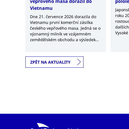
vepřového masa dorazil do
polol
Vietnamu
Japonsk
roku 20
Dne 21. července 2026 dorazila do
rostouc
Vietnamu první komerční zásilka
dalšíc
českého vepřového masa. Jedná se o
Vysoké
významný milník ve vzájemném
surovin
zemědělském obchodu a výsledek
obchodn
několikaletých jednání mezi českými
a vietnamskými úřady.
ZPĚT NA AKTUALITY