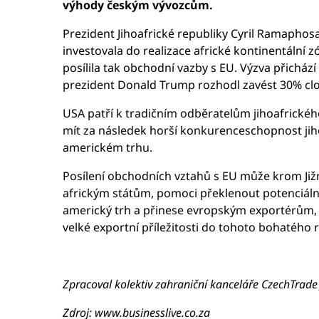
výhody českým vývozcům.
Prezident Jihoafrické republiky Cyril Ramaphosa
investovala do realizace africké kontinentální
posílila tak obchodní vazby s EU. Výzva přichází
prezident Donald Trump rozhodl zavést 30% clo n
USA patří k tradičním odběratelům jihoafrickéh
mít za následek horší konkurenceschopnost jih
americkém trhu.
Posílení obchodních vztahů s EU může krom Jižní
africkým státům, pomoci překlenout potenciální
americký trh a přinese evropským exportérům, 
velké exportní příležitosti do tohoto bohatého 
Zpracoval kolektiv zahraniční kanceláře CzechTrade 
Zdroj: www.businesslive.co.za