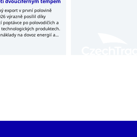
etí dvouciferným tempem
ý export v první polovině
26 výrazně posílil díky
í poptávce po polovodičích a
h technologických produktech.
 náklady na dovoz energií a
 však nadále udržují
í bilanci v deficitu.