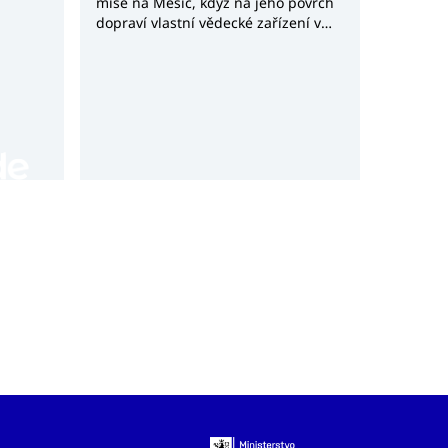
mise na Měsíc, když na jeho povrch
dopraví vlastní vědecké zařízení v
rámci čínské lunární mise Chang’e-8.
Projekt Africa2Moon představuje
významný krok nejen pro africký
kosmický výzkum, ale také potvrzuje
rostoucí význam Jihoafrické
republiky v globálním kosmickém
průmyslu.