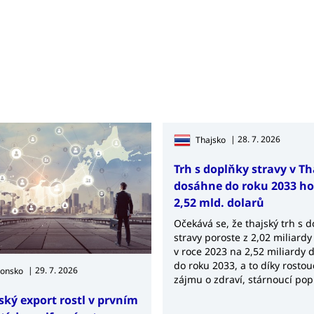
| 28. 7. 2026
Thajsko
Trh s doplňky stravy v T
dosáhne do roku 2033 h
2,52 mld. dolarů
Očekává se, že thajský trh s 
stravy poroste z 2,02 miliardy
v roce 2023 na 2,52 miliardy 
do roku 2033, a to díky rosto
| 29. 7. 2026
ponsko
zájmu o zdraví, stárnoucí pop
rostoucí poptávce po výživov
ský export rostl v prvním
produktech.