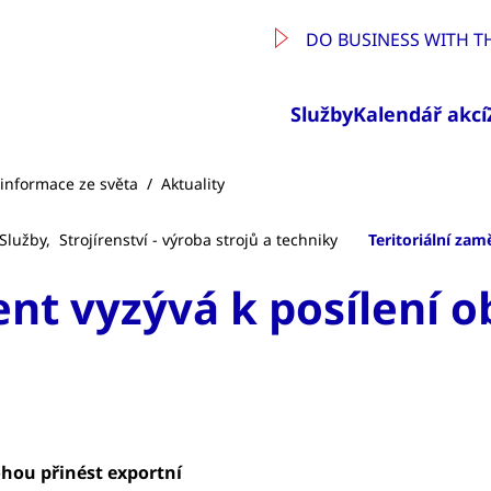
DO BUSINESS WITH T
Služby
Kalendář akcí
a informace ze světa
/
Aktuality
Služby,
Strojírenství - výroba strojů a techniky
Teritoriální zam
dent vyzývá k posílení 
ohou přinést exportní