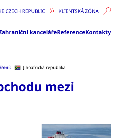
HE CZECH REPUBLIC
KLIENTSKÁ ZÓNA
Zahraniční kanceláře
Reference
Kontakty
ěření:
Jihoafrická republika
obchodu mezi