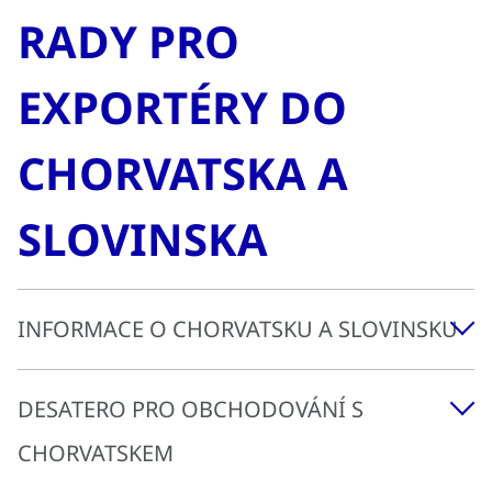
RADY PRO
EXPORTÉRY DO
CHORVATSKA A
SLOVINSKA
INFORMACE O CHORVATSKU A SLOVINSKU
DESATERO PRO OBCHODOVÁNÍ S
CHORVATSKO
CHORVATSKEM
Chorvatsko je dynamicky rozvíjející se země v regionu
západního Balkánu. Svou rozlohou a počtem obyvatel