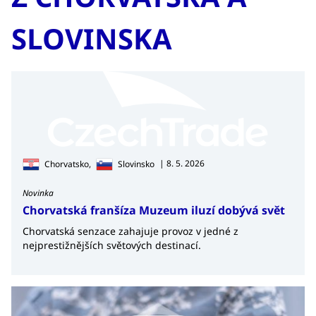
SLOVINSKA
Aktuální informace o situaci v Chorvatsku a
Slovinsku naleznete na
portálu BusinessInfo.cz.
| 8. 5. 2026
Chorvatsko,
Slovinsko
Novinka
Chorvatská franšíza Muzeum iluzí dobývá svět
Chorvatská senzace zahajuje provoz v jedné z
nejprestižnějších světových destinací.