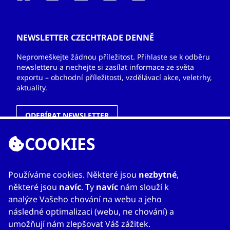
NEWSLETTER CZECHTRADE DENNĚ
Nepromeškejte žádnou příležitost. Přihlaste se k odběru
newsletteru a nechejte si zasílat informace ze světa
exportu – obchodní příležitosti, vzdělávací akce, veletrhy,
aktuality.
ODEBÍRAT NEWSLETTER
COOKIES
ODKAZY
Používáme cookies. Některé jsou
nezbytné
,
některé jsou
navíc
. Ty
navíc
nám slouží k
O nás
analýze Vašeho chování na webu a jeho
Zahraniční kanceláře
následné optimalizaci (webu, ne chování) a
Služby
umožňují nám zlepšovat Váš zážitek.
Kontakty