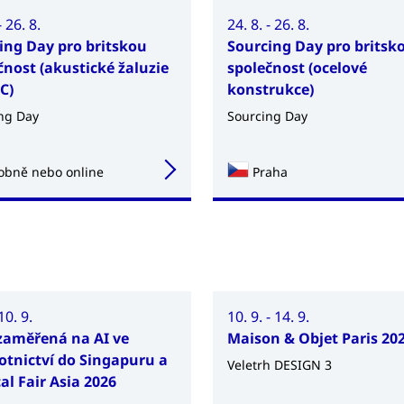
- 26. 8.
24. 8. - 26. 8.
ing Day pro britskou
Sourcing Day pro britsk
čnost (akustické žaluzie
společnost (ocelové
C)
konstrukce)
ng Day
Sourcing Day
obně nebo online
Praha
 10. 9.
10. 9. - 14. 9.
zaměřená na AI ve
Maison & Objet Paris 20
otnictví do Singapuru a
Veletrh DESIGN 3
al Fair Asia 2026