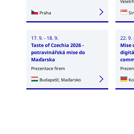
Veletr
Praha
Si
17. 9. - 18. 9.
22. 9. 
Taste of Czechia 2026 -
Mise 
potravinářská mise do
digitá
Maďarska
comm
Prezentace firem
Prezen
Budapešť, Maďarsko
Ko