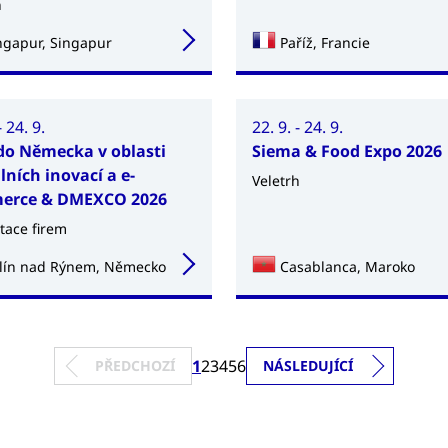
h
ngapur, Singapur
Paříž, Francie
- 24. 9.
22. 9. - 24. 9.
do Německa v oblasti
Siema & Food Expo 2026
lních inovací a e-
Veletrh
erce & DMEXCO 2026
tace firem
lín nad Rýnem, Německo
Casablanca, Maroko
1
2
3
4
5
6
PŘEDCHOZÍ
NÁSLEDUJÍCÍ