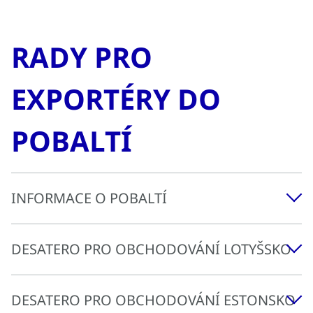
RADY PRO
EXPORTÉRY DO
POBALTÍ
INFORMACE O POBALTÍ
DESATERO PRO OBCHODOVÁNÍ LOTYŠSKO
INFORMACE O LOTYŠSKO
Díky své centrální poloze v Pobaltí představuje
Lotyšsko důležitý tranzitní a logistický uzel. S hlavním
DESATERO PRO OBCHODOVÁNÍ ESTONSKO
městem Rigou, jakožto historicky hanzovním městem,
Buďte aktivní a trpěliví