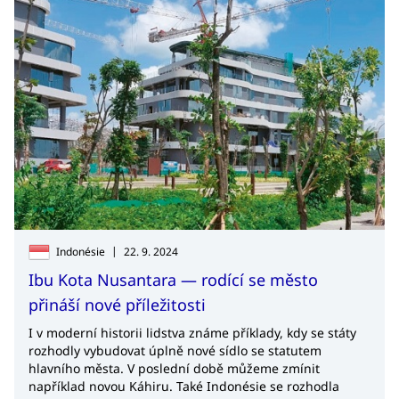
trpělivostí. Co dalšího radí Michal Nedělka českým
exportérům při vstupu na turecký trh?
|
Indonésie
22. 9. 2024
Ibu Kota Nusantara — rodící se město
přináší nové příležitosti
I v moderní historii lidstva známe příklady, kdy se státy
rozhodly vybudovat úplně nové sídlo se statutem
hlavního města. V poslední době můžeme zmínit
například novou Káhiru. Také Indonésie se rozhodla