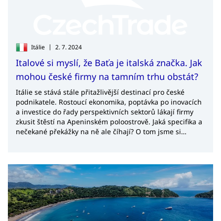
|
Itálie
2. 7. 2024
Italové si myslí, že Baťa je italská značka. Jak
mohou české firmy na tamním trhu obstát?
Itálie se stává stále přitažlivější destinací pro české
podnikatele. Rostoucí ekonomika, poptávka po inovacích
a investice do řady perspektivních sektorů lákají firmy
zkusit štěstí na Apeninském poloostrově. Jaká specifika a
nečekané překážky na ně ale číhají? O tom jsme si
povídali s Markem Atanasčevem, ředitelem zahraniční
kanceláře CzechTrade v Miláně.