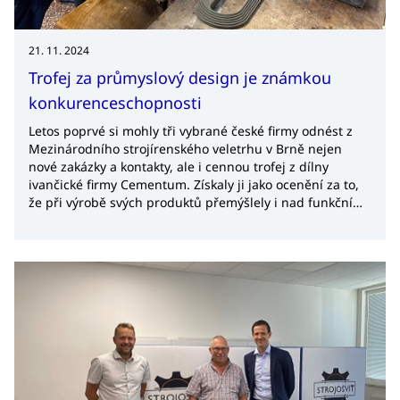
21. 11. 2024
Trofej za průmyslový design je známkou
konkurenceschopnosti
Letos poprvé si mohly tři vybrané české firmy odnést z
Mezinárodního strojírenského veletrhu v Brně nejen
nové zakázky a kontakty, ale i cennou trofej z dílny
ivančické firmy Cementum. Získaly ji jako ocenění za to,
že při výrobě svých produktů přemýšlely i nad funkčním
designem. Cílem projektu je zviditelnit význam designu i
pro průmysl, zdůrazňuje Zuzana Sedmerová, vedoucí
Design Centra CzechTrade a předsedkyně odborné
poroty soutěže.