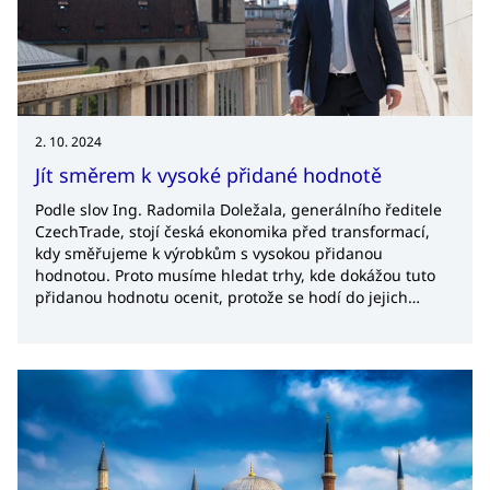
2. 10. 2024
Jít směrem k vysoké přidané hodnotě
Podle slov Ing. Radomila Doležala, generálního ředitele
CzechTrade, stojí česká ekonomika před transformací,
kdy směřujeme k výrobkům s vysokou přidanou
hodnotou. Proto musíme hledat trhy, kde dokážou tuto
přidanou hodnotu ocenit, protože se hodí do jejich
průmyslového profilu. S panem Doležalem jsme si
povídali nejen o tomto tématu, ale i o tom, co agentura
připravuje pro české firmy v rámci letošního MSV.