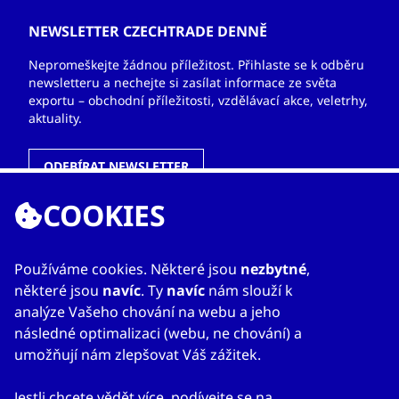
NEWSLETTER CZECHTRADE DENNĚ
Nepromeškejte žádnou příležitost. Přihlaste se k odběru
newsletteru a nechejte si zasílat informace ze světa
exportu – obchodní příležitosti, vzdělávací akce, veletrhy,
aktuality.
ODEBÍRAT NEWSLETTER
COOKIES
ODKAZY
Používáme cookies. Některé jsou
nezbytné
,
některé jsou
navíc
. Ty
navíc
nám slouží k
O nás
analýze Vašeho chování na webu a jeho
Zahraniční kanceláře
následné optimalizaci (webu, ne chování) a
Služby
umožňují nám zlepšovat Váš zážitek.
Kontakty
Jestli chcete vědět více, podívejte se na