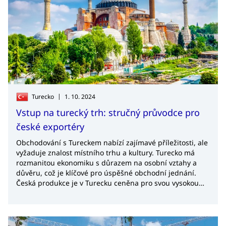
|
Turecko
1. 10. 2024
Vstup na turecký trh: stručný průvodce pro
české exportéry
Obchodování s Tureckem nabízí zajímavé příležitosti, ale
vyžaduje znalost místního trhu a kultury. Turecko má
rozmanitou ekonomiku s důrazem na osobní vztahy a
důvěru, což je klíčové pro úspěšné obchodní jednání.
Česká produkce je v Turecku ceněna pro svou vysokou
kvalitu a konkurenceschopné ceny, avšak tlak na ceny je
značný. Michal Nedělka, ředitel kanceláře CzechTrade v
Istanbulu, doporučuje spolupracovat s místními
partnery, dbát na pravidelnou komunikaci a ozbrojit se