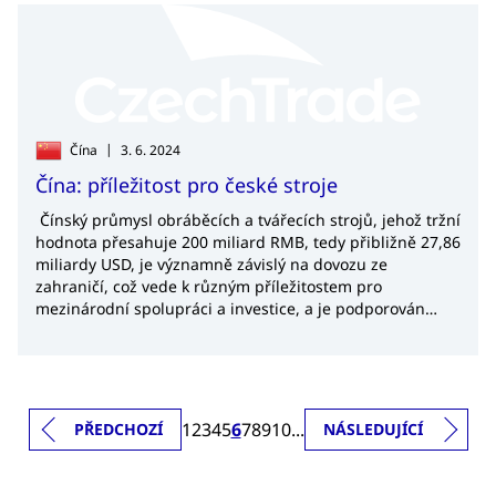
|
Čína
3. 6. 2024
Čína: příležitost pro české stroje
Čínský průmysl obráběcích a tvářecích strojů, jehož tržní
hodnota přesahuje 200 miliard RMB, tedy přibližně 27,86
miliardy USD, je významně závislý na dovozu ze
zahraničí, což vede k různým příležitostem pro
mezinárodní spolupráci a investice, a je podporován
značnými vládními pobídkami.
1
2
3
4
5
6
7
8
9
10
...
PŘEDCHOZÍ
NÁSLEDUJÍCÍ