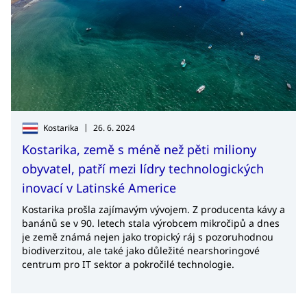
|
Kostarika
26. 6. 2024
Kostarika, země s méně než pěti miliony
obyvatel, patří mezi lídry technologických
inovací v Latinské Americe
Kostarika prošla zajímavým vývojem. Z producenta kávy a
banánů se v 90. letech stala výrobcem mikročipů a dnes
je země známá nejen jako tropický ráj s pozoruhodnou
biodiverzitou, ale také jako důležité nearshoringové
centrum pro IT sektor a pokročilé technologie.