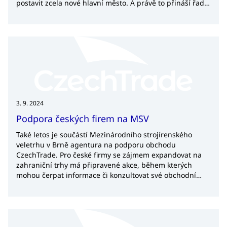
postavit zcela nové hlavní město. A právě to přináší řadu
příležitostí i pro české firmy, jimž nabízí pomocnou ruku
agentura CzechTrade.
3. 9. 2024
Podpora českých firem na MSV
Také letos je součástí Mezinárodního strojírenského
veletrhu v Brně agentura na podporu obchodu
CzechTrade. Pro české firmy se zájmem expandovat na
zahraniční trhy má připravené akce, během kterých
mohou čerpat informace či konzultovat své obchodní
aktivity na daný trh.