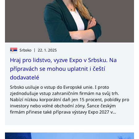
|
Srbsko
22. 1. 2025
Hraj pro lidstvo, vyzve Expo v Srbsku. Na
přípravách se mohou uplatnit i čeští
dodavatelé
Srbsko usiluje o vstup do Evropské unie. I proto
zjednodušuje vstup zahraničním firmám na svůj trh.
Nabízí nízkou korporátní daň jen 15 procent, pobídky pro
investory nebo volné obchodní zóny. Šance českým
firmám přinese také příprava výstavy Expo 2027 v
Bělehradu, říká ředitelka zahraniční kanceláře
CzechTrade Srbsko Veronika Jelínková.