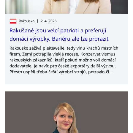
|
Rakousko
2. 4. 2025
Rakušané jsou velcí patrioti a preferují
domácí výrobky. Bariéru ale lze prorazit
Rakousko zažívá pleitewelle, tedy vlnu krachů místních
firem. Zemi potrápila vleklá recese. Konzervativismus
rakouských zákazníků, kteří pokud možno volí domácí
dodavatele, je navíc pro české exportéry další výzvou.
Přesto uspěli třeba čeští výrobci strojů, potravin či
vývojáři softwaru, říká v rozhovoru pro magazín
Exportmag ředitelka zahraniční kanceláře CzechTrade ve
Vídni Julie Havlová.