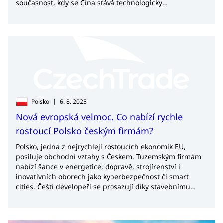
současnost, kdy se Čína stává technologicky
sofistikovaným a náročným prostředím. Přesto podle něj
potenciál pro export českých firem zůstává vysoký, pokud
dokážou nabídnout skutečně špičkové technologie nebo
originální produkty s příběhem.
|
Polsko
6. 8. 2025
Nová evropská velmoc. Co nabízí rychle
rostoucí Polsko českým firmám?
Polsko, jedna z nejrychleji rostoucích ekonomik EU,
posiluje obchodní vztahy s Českem. Tuzemským firmám
nabízí šance v energetice, dopravě, strojírenství i
inovativních oborech jako kyberbezpečnost či smart
cities. Čeští developeři se prosazují díky stavebnímu
boomu a rychlému povolovacímu procesu.