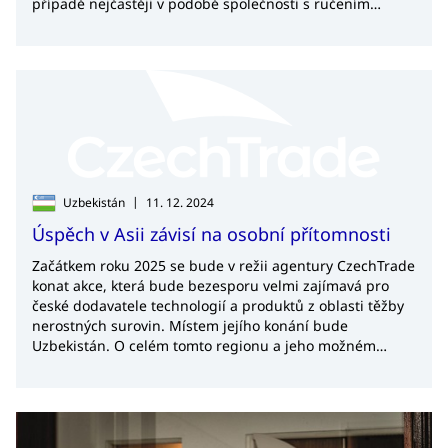
případě nejčastěji v podobě společnosti s ručením
omezeným (Ltd.). Cílem tohoto článku bude jednotlivé
možnosti přiblížit a porovnat tak, abyste se mohli
rozhodnout, která z variant vyhovuje právě Vaší firmě a
situaci.
|
Uzbekistán
11. 12. 2024
Úspěch v Asii závisí na osobní přítomnosti
Začátkem roku 2025 se bude v režii agentury CzechTrade
konat akce, která bude bezesporu velmi zajímavá pro
české dodavatele technologií a produktů z oblasti těžby
nerostných surovin. Místem jejího konání bude
Uzbekistán. O celém tomto regionu a jeho možném
přínosu pro české firmy jsme při této příležitosti hovořili
s Petrem Jurčíkem, ředitelem regionálního centra pro
východní Evropu a Střední Asii.