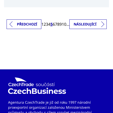
Franciscu, Silicon Valley,“ říká Radomil Doležal, šéf státní
agentury CzechTrade, která podporuje české exportéry.
Jeho agentura nabízí českým firmám právní, technickou i
legislativní podporu, aby snáze pronikaly na zahraniční
trhy. Další vycházející hvězdou je podle něj Indie. Nové
1
2
3
4
5
6
7
8
9
10
...
PŘEDCHOZÍ
NÁSLEDUJÍCÍ
Silicon Valley se jmenuje Bengaluru.
Agentura CzechTrade je již od roku 1997 národní
proexportní organizací založenou Ministerstvem
průmyslu a obchodu s cílem rozvíjet mezinárodní