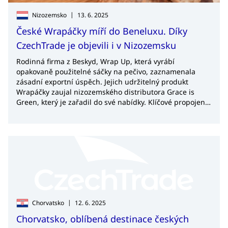
|
Nizozemsko
13. 6. 2025
České Wrapáčky míří do Beneluxu. Díky
CzechTrade je objevili i v Nizozemsku
Rodinná firma z Beskyd, Wrap Up, která vyrábí
opakovaně použitelné sáčky na pečivo, zaznamenala
zásadní exportní úspěch. Jejich udržitelný produkt
Wrapáčky zaujal nizozemského distributora Grace is
Green, který je zařadil do své nabídky. Klíčové propojení
přinesl Sourcing Day, networkingová akce organizovaná
zahraniční kanceláří CzechTrade v Nizozemsku.
|
Chorvatsko
12. 6. 2025
Chorvatsko, oblíbená destinace českých