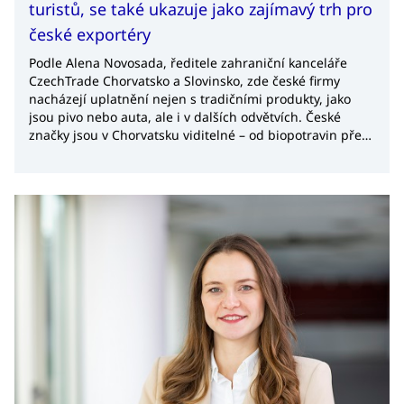
turistů, se také ukazuje jako zajímavý trh pro
české exportéry
Podle Alena Novosada, ředitele zahraniční kanceláře
CzechTrade Chorvatsko a Slovinsko, zde české firmy
nacházejí uplatnění nejen s tradičními produkty, jako
jsou pivo nebo auta, ale i v dalších odvětvích. České
značky jsou v Chorvatsku viditelné – od biopotravin přes
elektrotechniku až po výrobní linky pro pekárny. Stoupá
zájem o české kotle, sklo i e-shopy s chorvatskou
doménou.