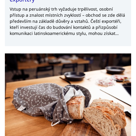
Vstup na peruánský trh vyžaduje trpělivost, osobní
přístup a znalost místních zvyklostí – obchod se zde dělá
především na základě důvěry a vztahů. Čeští exportéři,
kteří investují čas do budování kontaktů a přizpůsobí
komunikaci latinskoamerickému stylu, mohou získat
stabilní pozici na trhu s rostoucím důrazem na kvalitu.