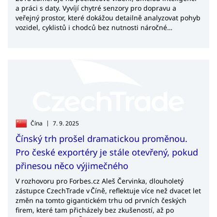
a práci s daty. Vyvíjí chytré senzory pro dopravu a
veřejný prostor, které dokážou detailně analyzovat pohyb
vozidel, cyklistů i chodců bez nutnosti náročné
infrastruktury. Díky těmto řešením firma prorazila na
zahraniční trhy, zejména do USA, ale také do Moldavska
či Gruzie.
|
Čína
7. 9. 2025
Čínský trh prošel dramatickou proměnou.
Pro české exportéry je stále otevřený, pokud
přinesou něco výjimečného
V rozhovoru pro Forbes.cz Aleš Červinka, dlouholetý
zástupce CzechTrade v Číně, reflektuje více než dvacet let
změn na tomto gigantickém trhu od prvních českých
firem, které tam přicházely bez zkušeností, až po