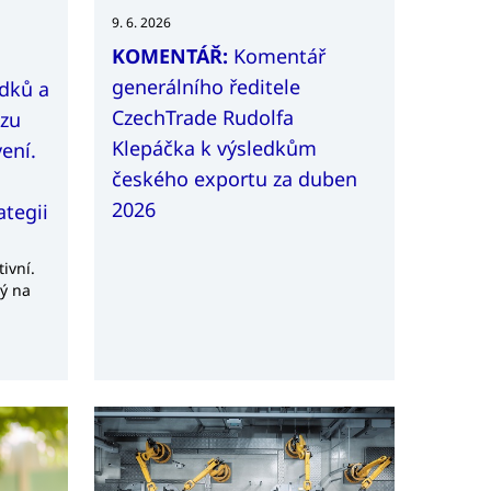
9. 6. 2026
KOMENTÁŘ:
Komentář
generálního ředitele
edků a
CzechTrade Rudolfa
ozu
Klepáčka k výsledkům
ení.
českého exportu za duben
2026
ategii
ivní.
ý na
soké
vce po
rael
ké
iňuje