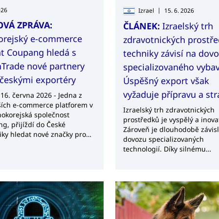
026
|
Izrael
15. 6. 2026
OVÁ ZPRÁVA:
ČLÁNEK:
Izraelský trh
korejský e-commerce
zdravotnických prostř
t Coupang hledá s
techniky závisí na dov
Trade nové partnery
specializovaného vybav
českými exportéry
Úspěšný export však
vyžaduje přípravu a str
 16. června 2026 - Jedna z
ších e-commerce platforem v
Izraelský trh zdravotnických
ihokorejská společnost
prostředků je vyspělý a inovat
g, přijíždí do České
Zároveň je dlouhodobě závisl
iky hledat nové značky pro
dovozu specializovaných
arketplace. Agentura
technologií. Díky silnému
rade proto uspořádala 15.
zdravotnickému systému, vy
 Sourcing Day, během
digitalizaci a rostoucí poptá
o proběhly individuální
moderním vybavení nabízí Iz
ace s třiceti českými výrobci
atraktivní příležitosti pro čes
ti potravin, nápojů,
exportéry. Úspěch však podm
iky, doplňků stravy nebo
dobrá znalost regulatorních
tů pro domácnost. Akce má
požadavků, struktury trhu a