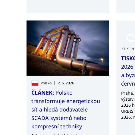
prostřednictvím 58 zahraničních
pravid
kanceláří v 65 zemích na 5
Intern
kontinentech.
27. 5. 2
TISK
2026 
a byz
červ
|
Polsko
2. 6. 2026
ČLÁNEK:
Polsko
Praha,
výstav
transformuje energetickou
2026 h
síť a hledá dodavatele
URBIS 
2026. 
SCADA systémů nebo
středo
kompresní techniky
městsk