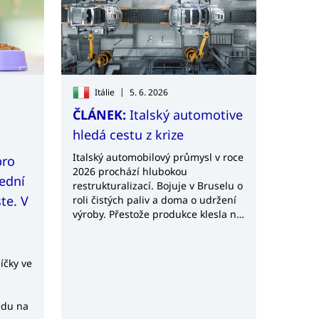
|
Itálie
5. 6. 2026
ČLÁNEK:
Italský automotive
hledá cestu z krize
Italský automobilový průmysl v roce
pro
2026 prochází hlubokou
ední
restrukturalizací. Bojuje v Bruselu o
te. V
roli čistých paliv a doma o udržení
výroby. Přestože produkce klesla na
historická minima, politický posun v
otázce roku 2035 dává „Made in
Italy“ novou šanci.
íčky ve
edu na