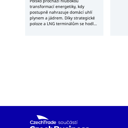
se zam
Polsko prochází hlubokou
na jeji
transformací energetiky, kdy
prosto
postupně nahrazuje domácí uhlí
plynem a jádrem. Díky strategické
poloze a LNG terminálům se hodlá
stát klíčovým energetickým uzlem
pro celý region Trojmoří. Tato
rozsáhlá modernizace plynárenské
soustavy, teplárenství a výstavba
nových zdrojů otevírá významné
obchodní příležitosti výrobce a
dodavetele měření, regulace i
technologických celků.