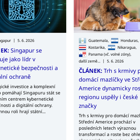
 firmám otevřít cestu na
efektivní vstupní strategii.
z nejvyspělejších e-commerce
ěta a podpořit jejich vstup
okorejský trh prostřednictvím
aničního online prodeje.
|
ngapur
5. 6. 2026
Guatemala,
Honduras,
Kostarika,
Nikaragua,
EK:
Singapur se
Panama (vč. volné zóny),
uje jako lídr v
|
5. 6. 2026
další země...
netické bezpečnosti a
ČLÁNEK:
Trh s krmivy 
ální ochraně
domácí mazlíčky ve Stř
gické investice a komplexní
Americe dynamicky ros
p pomáhají Singapuru stát se
regionu uspěly i české
ním centrem kybernetické
značky
nosti a digitální ochrany.
nou roli hrají státní
Trh s krmivy pro domácí mazl
ry, technologické firmy i
Střední Americe prochází v
né laboratoře. Jde o
posledních letech výraznou
ný trh pro české dodavatele
transformací a roste bez ohl
logických řešení, kteří se