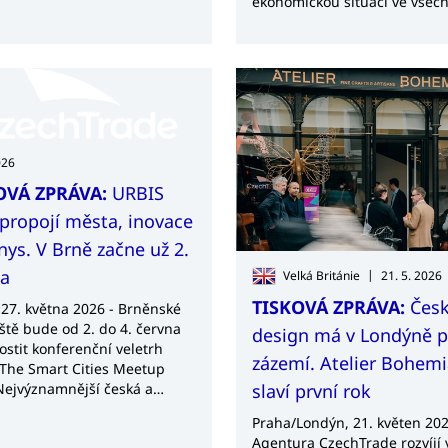
ekonomickou situaci ve všec
elně prezentují na Singapore
zemích v regionu. Dáno je to
ational Cyber Week.
rostoucím počtem domácnost
zvířaty, urbanizací, zvyšující 
kupní silou části obyvatelstva
změnou vnímání domácích
mazlíčků, kteří jsou stále čast
považováni za plnohodnotné 
rodiny. V některých případec
026
dosahují měsíční výdaje na 
OVÁ ZPRÁVA:
URBIS
mazlíčky až 12 % celkových p
propojí města, inovace
domácnosti.
nys. V Brně začne už 2.
na
|
Velká Británie
21. 5. 2026
TISKOVÁ ZPRÁVA:
Čes
 27. května 2026 - Brněnské
iště bude od 2. do 4. června
design má v Londýně 
ostit konferenční veletrh
zázemí. Atelier Bohem
The Smart Cities Meetup
Nejvýznamnější česká a
slaví první rok
evropská platforma pro
Praha/Londýn, 21. květen 202
é inovace a regionální rozvoj
Agentura CzechTrade rozvíjí 