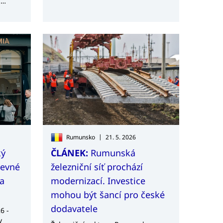
h
í se
se
 a
ěji
členy
h
domácí
říjmů
|
Rumunsko
21. 5. 2026
ký
ČLÁNEK:
Rumunská
pevné
železniční síť prochází
ia
modernizací. Investice
mohou být šancí pro české
dodavatele
6 -
v