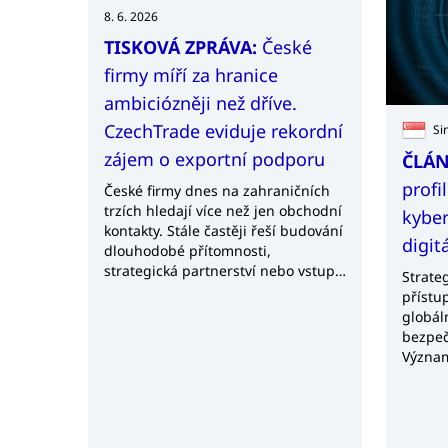
českým
8. 6. 2026
jeden 
TISKOVÁ ZPRÁVA:
České
trhů sv
na jih
firmy míří za hranice
přeshr
ambiciózněji než dříve.
CzechTrade eviduje rekordní
Si
zájem o exportní podporu
ČLÁN
profil
České firmy dnes na zahraničních
trzích hledají více než jen obchodní
kyber
kontakty. Stále častěji řeší budování
digit
dlouhodobé přítomnosti,
strategická partnerství nebo vstup
Strate
do nových technologických
přístu
segmentů. Data agentury
globál
CzechTrade za období 2022–2025
bezpeč
ukazují rostoucí zájem o exportní
Význam
podporu, rekordní počet
agentu
realizovaných zakázek i proměnu
výzkum
potřeb českých exportérů.
význam
CzechTrade dnes působí
techno