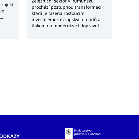
Železniční sektor v Rumunsku
projekt
prochází postupnou transformací,
ve
která je tažena rostoucími
investicemi z evropských fondů a
dní
tlakem na modernizaci dopravní
emí
infrastruktury i vozového parku.
hTrade
Kombinace rozsáhlé železniční sítě,
historického investičního deficitu a
esignu
aktuálního finančního rámce EU
 první
vytváří prostředí s významným
exportním potenciálem pro
lu
zahraniční dodavatele.
6, kde
uje
krétní
omnost
jších
ODKAZY