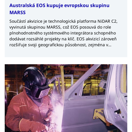
Australská EOS kupuje evropskou skupinu
MARSS
Součástí akvizice je technologická platforma NiDAR C2,
vyvinutá skupinou MARSS, což EOS posouvá do role
plnohodnotného systémového integrátora schopného
dodávat rozsáhlé projekty na klíč. EOS akvizicí zároveň
rozšiřuje svoji geografickou působnost, zejména v
Evropě a na Blízkém východě.