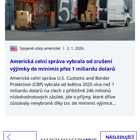
|
Spojené státy americké
2. 1. 2026
Americká celní správa vybrala od zrušení
výjimky de minimis přes 1 miliardu dolarů
Americká celní správa U.S. Customs and Border
Protection (CBP) vybrala od května 2025 více než 1
miliardu dolarů na clech z přibližně 246 milionů
nízkohodnotových zásilek. Jde o příjmy, které dříve
zůstávaly nevybrané díky tzv. de minimis výjimce
umožňující bezcelní dovoz zboží.
NÁSLEDUJÍCÍ