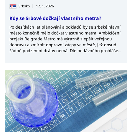
|
Srbsko
12. 1. 2026
Kdy se Srbové dočkají vlastního metra?
Po desítkách let plánování a odkladů by se srbské hlavní
město konečně mělo dočkat vlastního metra. Ambiciózní
projekt Belgrade Metro má výrazně zlepšit veřejnou
dopravu a zmírnit dopravní zácpy ve městě, jež dosud
žádné podzemní dráhy nemá. Dle nedávného prohlášení
srbského ministra financí Siniši Maliho by měla být první
linka bělehradského metra dokončena v roce 2030.