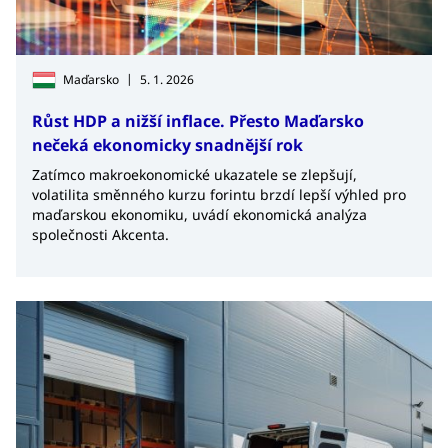
|
Maďarsko
5. 1. 2026
Růst HDP a nižší inflace. Přesto Maďarsko
nečeká ekonomicky snadnější rok
Zatímco makroekonomické ukazatele se zlepšují,
volatilita směnného kurzu forintu brzdí lepší výhled pro
maďarskou ekonomiku, uvádí ekonomická analýza
společnosti Akcenta.