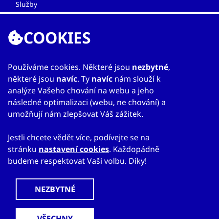
Služby
Kontakty
COOKIES
Používáme cookies. Některé jsou
nezbytné
,
některé jsou
navíc
. Ty
navíc
nám slouží k
analýze Vašeho chování na webu a jeho
následné optimalizaci (webu, ne chování) a
© 2023
Mapa webu
Prohlášení o přístupnosti
umožňují nám zlepšovat Váš zážitek.
CzechTrade
Nastavení cookies
Právní výhrada
Ochrana osobních údajů
Obchodní podmínky
Jestli chcete vědět více, podívejte se na
stránku
nastavení cookies
. Každopádně
budeme respektovat Vaši volbu. Díky!