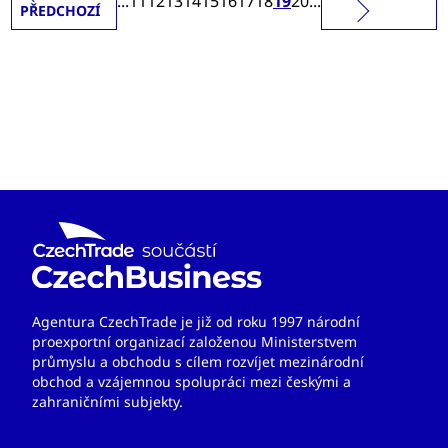
...
11
12
13
14
15
16
17
18
19
20
...
PŘEDCHOZÍ
Agentura CzechTrade je již od roku 1997 národní
proexportní organizací založenou Ministerstvem
průmyslu a obchodu s cílem rozvíjet mezinárodní
obchod a vzájemnou spolupráci mezi českými a
zahraničními subjekty.