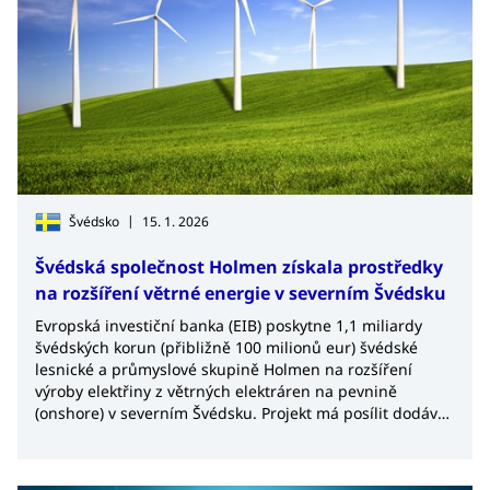
|
Švédsko
15. 1. 2026
Švédská společnost Holmen získala prostředky
na rozšíření větrné energie v severním Švédsku
Evropská investiční banka (EIB) poskytne 1,1 miliardy
švédských korun (přibližně 100 milionů eur) švédské
lesnické a průmyslové skupině Holmen na rozšíření
výroby elektřiny z větrných elektráren na pevnině
(onshore) v severním Švédsku. Projekt má posílit dodávky
čisté energie, podpořit energeticky náročný průmysl a
přispět k dosažení cíle Švédska dosáhnout nulových
emisí skleníkových plynů do roku 2045.