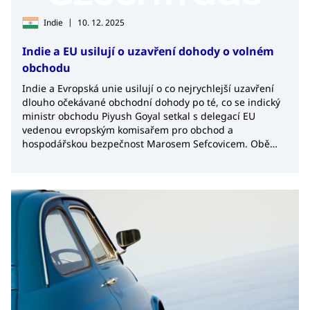
|
Indie
10. 12. 2025
Indie a EU usilují o uzavření dohody o volném
obchodu
Indie a Evropská unie usilují o co nejrychlejší uzavření
dlouho očekávané obchodní dohody po té, co se indický
ministr obchodu Piyush Goyal setkal s delegací EU
vedenou evropským komisařem pro obchod a
hospodářskou bezpečnost Marosem Sefcovicem. Obě
strany vyjádřily zájem uzavřít co nejdříve dohodu.