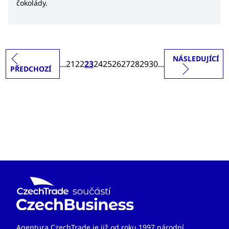
čokolády.
NÁSLEDUJÍCÍ
...
21
22
23
24
25
26
27
28
29
30
...
PŘEDCHOZÍ
Agentura CzechTrade je již od roku 1997 národní