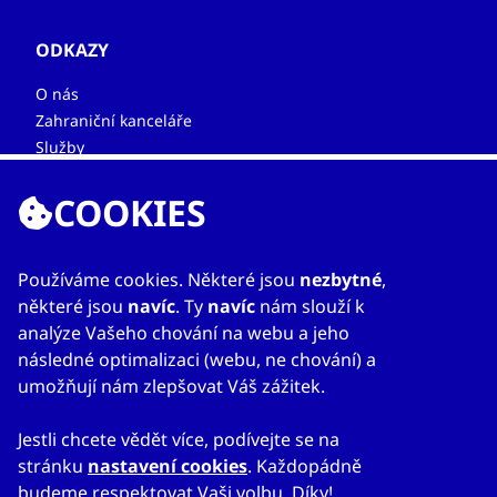
ODKAZY
O nás
Zahraniční kanceláře
Služby
Kontakty
COOKIES
Používáme cookies. Některé jsou
nezbytné
,
některé jsou
navíc
. Ty
navíc
nám slouží k
analýze Vašeho chování na webu a jeho
následné optimalizaci (webu, ne chování) a
© 2023
Mapa webu
Prohlášení o přístupnosti
umožňují nám zlepšovat Váš zážitek.
CzechTrade
Nastavení cookies
Právní výhrada
Ochrana osobních údajů
Obchodní podmínky
Jestli chcete vědět více, podívejte se na
stránku
nastavení cookies
. Každopádně
budeme respektovat Vaši volbu. Díky!