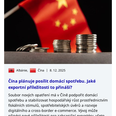
|
Albánie,
Čína
8. 12. 2025
Čína plánuje posílit domácí spotřebu. Jaké
exportní příležitosti to přináší?
Soubor nových opatření má v Číně podpořit domácí
spotřebu a stabilizovat hospodářský růst prostřednictvím
fiskálních stimulů, spotřebitelských úvěrů a rozvoje
digitálního a cross-border e-commerce. Vývoj může
přinést nové příležitosti pro zahraniční exportéry, včetně