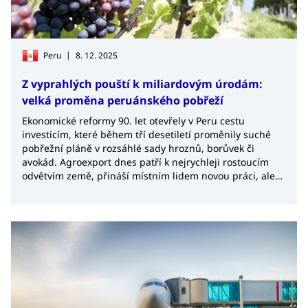
|
Peru
8. 12. 2025
Z vyprahlých pouští k miliardovým úrodám:
velká proměna peruánského pobřeží
Ekonomické reformy 90. let otevřely v Peru cestu
investicím, které během tří desetiletí proměnily suché
pobřežní pláně v rozsáhlé sady hroznů, borůvek či
avokád. Agroexport dnes patří k nejrychleji rostoucím
odvětvím země, přináší místním lidem novou práci, ale
prohlubuje spor o vodu a mění sociální strukturu celých
regionů. Příběh pouště, která začala plodit, je
nepochybně zajímavou inspirací pro jiné země s aridním
klimatem. Kromě příležitostí však dynamický rozvoj
pouštního zemědělství přinesl jistou míru napětí.