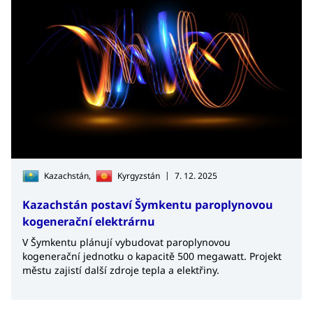
|
Kazachstán,
Kyrgyzstán
7. 12. 2025
Kazachstán postaví Šymkentu paroplynovou
kogenerační elektrárnu
V Šymkentu plánují vybudovat paroplynovou
kogenerační jednotku o kapacitě 500 megawatt. Projekt
městu zajistí další zdroje tepla a elektřiny.